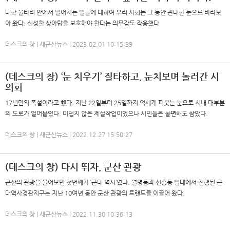
대학 울타리 안에서 벌어지는 일들에 대하여 우리 사회는 그 동안 관대한 눈으로 바라보
아 왔다. 신성한 상아탑을 보호해야 한다는 의무감도 작용했다
데스크의 창 | 새군산뉴스 | 2023.02.01 10:15:39
(데스크의 창) ‘눈 치우기’ 질타하고, 눈치보며 놀러간 시
의회
17년만의 폭설이라고 했다. 지난 22일부터 25일까지 억세게 퍼붓는 눈으로 시내 대부분
의 도로가 얼어붙었다. 미덥지 않은 제설작업이었으나 시민들은 불편해도 참았다.
데스크의 창 | 새군산뉴스 | 2022.12.27 15:50:27
(데스크의 창) 다시 뛰자, 군산 관광
군산의 관광을 물어보면 첫번째가 ‘근대 역사’였다. 월명동과 신흥동 일대에서 진행된 근
대역사경관지구는 지난 10여년 동안 군산 관광의 트랜드를 이끌어 왔다.
데스크의 창 | 새군산뉴스 | 2022.11.30 10:36:13