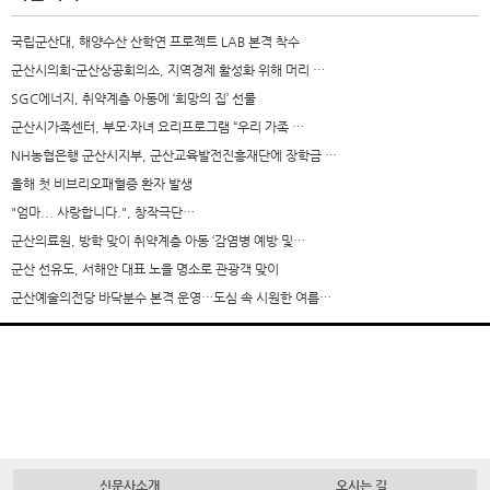
국립군산대, 해양수산 산학연 프로젝트 LAB 본격 착수
군산시의회-군산상공회의소, 지역경제 활성화 위해 머리 …
SGC에너지, 취약계층 아동에 ‘희망의 집’ 선물
군산시가족센터, 부모·자녀 요리프로그램 “우리 가족 …
NH농협은행 군산시지부, 군산교육발전진흥재단에 장학금 …
올해 첫 비브리오패혈증 환자 발생
"엄마... 사랑합니다.", 창작극단…
군산의료원, 방학 맞이 취약계층 아동 ‘감염병 예방 및…
군산 선유도, 서해안 대표 노을 명소로 관광객 맞이
군산예술의전당 바닥분수 본격 운영…도심 속 시원한 여름…
신문사소개
오시는 길