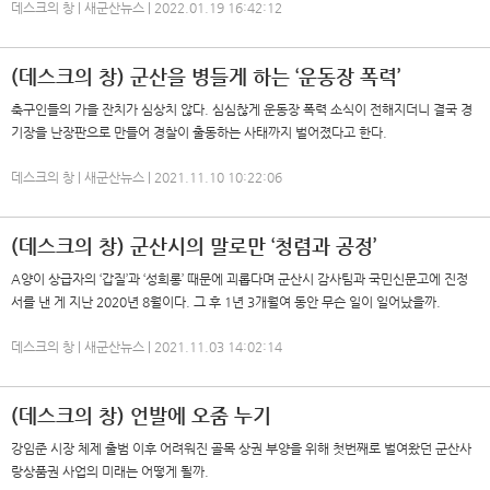
데스크의 창 | 새군산뉴스 | 2022.01.19 16:42:12
(데스크의 창) 군산을 병들게 하는 ‘운동장 폭력’
축구인들의 가을 잔치가 심상치 않다. 심심찮게 운동장 폭력 소식이 전해지더니 결국 경
기장을 난장판으로 만들어 경찰이 출동하는 사태까지 벌어졌다고 한다.
데스크의 창 | 새군산뉴스 | 2021.11.10 10:22:06
(데스크의 창) 군산시의 말로만 ‘청렴과 공정’
A양이 상급자의 ‘갑질’과 ‘성희롱’ 때문에 괴롭다며 군산시 감사팀과 국민신문고에 진정
서를 낸 게 지난 2020년 8월이다. 그 후 1년 3개월여 동안 무슨 일이 일어났을까.
데스크의 창 | 새군산뉴스 | 2021.11.03 14:02:14
(데스크의 창) 언발에 오줌 누기
강임준 시장 체제 출범 이후 어려워진 골목 상권 부양을 위해 첫번째로 벌여왔던 군산사
랑상품권 사업의 미래는 어떻게 될까.