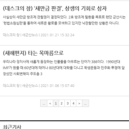
(데스크의 창) ‘새만금 판결’, 상생의 기회로 삼자
사실상의 새만금 방조제 관할권이 결정되었다. 2호 방조제 탈환을 목표로 했던 군산시는
‘헌법소원심판’을 통하여 새로운 활로를 모색하고 있지만 낙관할만한 상황은 아니다.
데스크의 창 | 새군산뉴스 | 2021.01.21 15:32:24
(새해편지) 타는 목마름으로
우리나라 정치사에 새롭게 등장하는 인물들을 아우르는 단어가 386이다. 1990년대
IMF가 왔을 때 60년대에 태어나 80년대에 대학을 다니고 학생운동과 민주화 투쟁에 앞
장섰던 사회변혁의 주도층 3
데스크의 창 | 새군산뉴스 | 2021.01.06 15:07:40
...
<
1
2
3
4
>
...
최근기사