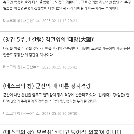
축구인 박용희 호가 다시 출범했다. 노장의 귀환이다. 그 배경에는 지난 4년 동안 시 축구
협회를 이끌었던 3기 집행부에 대한 호된 평가가 뒤따랐기 때문이라는 분석이다.
데스크의 창 | 새군산뉴스 | 2025.02.11 13:29:21
(창간 5주년 칼럼) 김관영의 ‘대망(大望)’
대망을 이룰 수 있을 것인가. 인물 부재의 전북권에서 대권에 도전할 가능성이 가장 높은
인물로 등장한 게 김관영 지사이다.
데스크의 창 | 새군산뉴스 | 2023.06.29 10:36:42
(데스크의 창) 군산의 때 이른 정치격랑
군산이 내년 총선을 앞두고 일찌감치 정치 격랑에 휩쓸리고 있다. ‘신(영대), 강(임준) 연
대’에 3명의 주자들이 도전하는 ‘사각의 링’, 승자는 누가될 것인가.
데스크의 창 | 새군산뉴스 | 2023.05.16 16:09:50
(데스크의 창) ‘모르쇠’ 한다고 덮어질 ‘의혹’이 아니다.