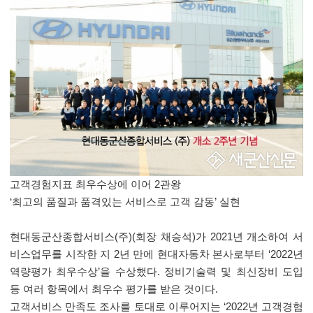
고객경험지표 최우수상에 이어
2
관왕
‘
최고의 품질과 품격있는 서비스로 고객 감동
’
실현
현대동군산종합서비스
(
주
)(
회장 채승석
)
가
2021
년 개소하여 서
비스업무를 시작한 지
2
년 만에 현대자동차 본사로부터
‘2022
년
역량평가 최우수상
’
을 수상했다
.
정비기술력 및 최신장비 도입
등 여러 항목에서 최우수 평가를 받은 것이다
.
고객서비스 만족도 조사를 토대로 이루어지는
‘2022
년 고객경험