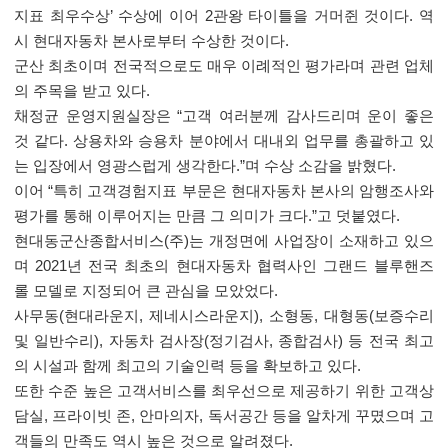
지표 최우수상
’
수상에 이어
2
관왕 타이틀을 거머쥔 것이다
.
역
시 현대자동차 본사로부터 수상한 것이다
.
군산 최초이며 전국적으로도 매우 이례적인 평가라며 관련 업체
의 주목을 받고 있다
.
채정균 운영지원실장은
“
고객 여러분께 감사드리며 운이 좋은
것 같다
.
상용차와 승용차 분야에서 대내외 업무를 총괄하고 있
는 입장에서 영광스럽게 생각한다
.”
며 수상 소감을 밝혔다
.
이어
“
특히 고객경험지표 부문은 현대자동차 본사의 암행조사와
평가를 통해 이루어지는 만큼 그 의미가 크다
.”
고 덧붙였다
.
현대동군산종합서비스
(
주
)
는 개정면에 사업장이 소재하고 있으
며
2021
년 전국 최초의 현대자동차 협력사인 그랜드 블루핸즈
롤 모델로 지정되어 큰 관심을 모았었다
.
사무동
(
현대라운지
,
제네시스라운지
),
소형동
,
대형동
(
보증수리
및 일반수리
),
자동차 검사장
(
정기검사
,
종합검사
)
등 전국 최고
의 시설과 함께 최고의 기술인력 등을 확보하고 있다
.
또한 수준 높은 고객서비스를 최우선으로 제공하기 위한 고객상
담실
,
프라이빗 존
,
안마의자
,
독서공간 등을 알차게 꾸몄으며 고
객들의 만족도 역시 높은 것으로 알려졌다
.