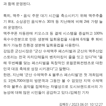
과 함께 운영된다
.
특히
,
맥주
‧
음식 주문 대기 시간을 축소시키기 위해 맥주추출
기
8
대
,
소상공인 음식부스
30
개 등 지난해에 비해
2
배 가량 늘
려 운영한다
.
맥주쿠폰 자동판매 키오스크 등 결제 시스템을 증설하고
100%
옥수수전분으로 만든 생분해 일회용컵을 사용해
6
개월 후 퇴비
화가 가능한 친환경 생분해 일회용컵을 사용한다
.
강임준 군산시장은
“
군산 수제맥주 페스티벌과 군산의 맥주산업
스토리는 전국 자치단체들의 벤치마킹이 줄을 잇고 있다
”
며
“
올
해 두번째를 맞는 페스티벌을 독창적인 로컬문화컨텐츠로 대한
민국 대표 축제로 성장 시키겠다
”
고 말했다
.
한편
,
지난해
‘
군산 수제맥주
&
블루스 페스티벌
’
은 첫 개최임에
도
1
만
6,700
여명의 방문객과 그동안 볼 수 없었던 지역 수제맥
주와 블루스 음악을 접목하는 차별성으로 도시브랜드로서의 가
능성에 대해 많은 시민들이 공감하고 있다
./
김혜진 기자
김혜진 / 2023.06.01 10:12:27