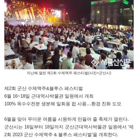
지난해 열린 제1회 수제맥주 페스티벌(사진=군산시)
제
2
회 군산 수제맥주
&
블루스 페스티벌
6
월
16~18
일 근대역사박물관 일원에서 개최
100%
옥수수전분 생분해 일회용 컵 사용
…
환경 친화 도모
6
월을 맞아 무더운 여름을 시원하게 만들어 줄 축제가 열린다
.
군산시는
16
일부터
18
일까지 군산근대역사박물관 일원에서
‘
제
2
회
2023
군산 수제맥주
&
블루스 페스티벌
’
을 개최한다
.