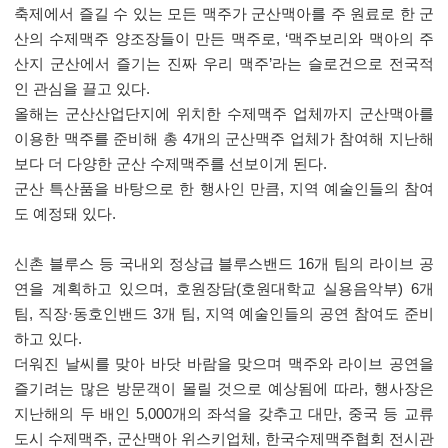
축제에서 즐길 수 있는 모든 맥주가 군산맥아를 주 원료로 한 군
산의 수제맥주 양조장들이 만든 맥주로
, ‘
맥주보리와 맥아의 주
산지 군산에서 즐기는 진짜 우리 맥주
’
라는 슬로건으로 전국적
인 관심을 끌고 있다
.
올해는 군산산업단지에 위치한 수제맥주 업체까지 군산맥아를
이용한 맥주를 준비해 총
4
개의 군산맥주 업체가 참여해 지난해
보다 더 다양한 군산 수제맥주를 선보이게 된다
.
군산 특산품을 바탕으로 한 행사인 만큼
,
지역 예술인들의 참여
도 예정돼 있다
.
신촌 블루스 등 국내외 정상급 블루스밴드
16
개 팀의 라이브 공
연을 계획하고 있으며
,
호원장담
(
호원대학교 실용음악부
) 6
개
팀
,
직장
·
동호인밴드
3
개 팀
,
지역 예술인들의 공연 참여도 준비
하고 있다
.
더워진 날씨를 맞아 바닷 바람을 맞으며 맥주와 라이브 공연을
즐기려는 많은 방문객이 몰릴 것으로 예상됨에 따라
,
행사장은
지난해의 두 배인
5,000
개의 좌석을 갖추고 대만
,
중국 등 교류
도시 수제맥주
,
군산맥아 위스키업체
,
한국수제맥주협회 전시관