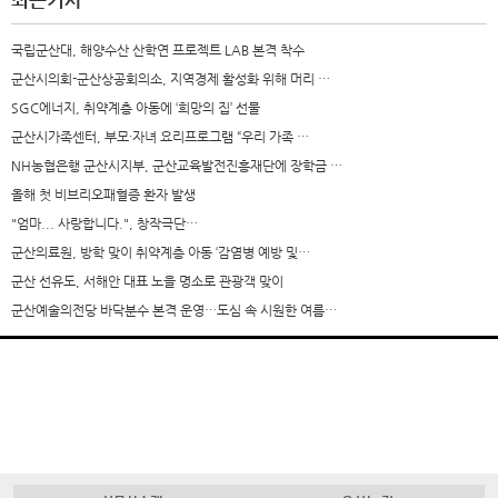
최근기사
국립군산대, 해양수산 산학연 프로젝트 LAB 본격 착수
군산시의회-군산상공회의소, 지역경제 활성화 위해 머리 …
SGC에너지, 취약계층 아동에 ‘희망의 집’ 선물
군산시가족센터, 부모·자녀 요리프로그램 “우리 가족 …
NH농협은행 군산시지부, 군산교육발전진흥재단에 장학금 …
올해 첫 비브리오패혈증 환자 발생
"엄마... 사랑합니다.", 창작극단…
군산의료원, 방학 맞이 취약계층 아동 ‘감염병 예방 및…
군산 선유도, 서해안 대표 노을 명소로 관광객 맞이
군산예술의전당 바닥분수 본격 운영…도심 속 시원한 여름…