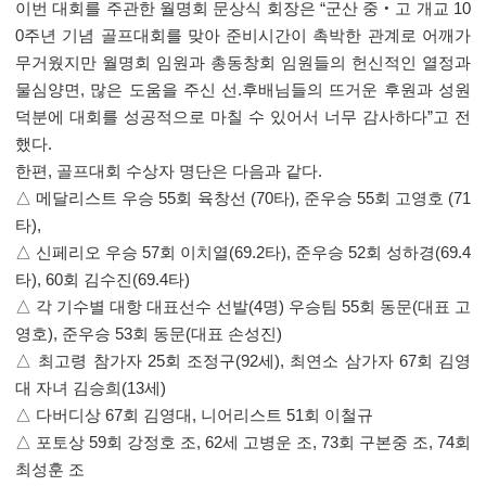
이번 대회를 주관한 월명회 문상식 회장은
“
군산 중
‧
고 개교
10
0
주년 기념 골프대회를 맞아 준비시간이 촉박한 관계로 어깨가
무거웠지만 월명회 임원과 총동창회 임원들의 헌신적인 열정과
물심양면
,
많은 도움을 주신 선
.
후배님들의 뜨거운 후원과 성원
덕분에 대회를 성공적으로 마칠 수 있어서 너무 감사하다
”
고 전
했다
.
한편
,
골프대회 수상자 명단은 다음과 같다
.
△
메달리스트 우승
55
회 육창선
(70
타
),
준우승
55
회 고영호
(71
타
),
△
신페리오 우승
57
회 이치열
(69.2
타
),
준우승
52
회 성하경
(69.4
타
), 60
회 김수진
(69.4
타
)
△
각 기수별 대항 대표선수 선발
(4
명
)
우승팀
55
회 동문
(
대표 고
영호
),
준우승
53
회 동문
(
대표 손성진
)
△
최고령 참가자
25
회 조정구
(92
세
),
최연소 삼가자
67
회 김영
대 자녀 김승희
(13
세
)
△
다버디상
67
회 김영대
,
니어리스트
51
회 이철규
△
포토상
59
회 강정호 조
, 62
세 고병운 조
, 73
회 구본중 조
, 74
회
최성훈 조