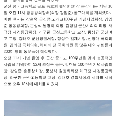
군산 중
‧
고등학교 골프 동호회 월명회
(
회장 문상식
)
는 지난
10
일 오전
11
시 총동창회장배
(
회장 강임준
)
골프대회를 개최했다
.
이번 행사는 강현욱 군산중
.
고개교
100
주년 기념사업회장
,
강임
준 총동창회장
,
문상식 월명회 회장
,
김영일 군산시의회 의장
,
채
규정 재경동창회장
,
라구한 군산고등학교 교장
,
황상규 군산여
고 교장
,
강태호 군산경찰서장
,
정성주 김제시장
,
신영대 국회의
원
,
김의겸 국회의원
,
채이배 전 국회의원 등 많은 내외 귀빈들과
200
여 명의 동문들이 참석했다
.
오전
11
시 기념 촬영 후 군산 중
‧
고
100
주년을 맞아 성공적인
사업을 기념하며
92
세 조정구 동문
,
강현욱
100
주년 기념사업회
장
,
강임준 총동창회장
,
문상식 월명회회장 채규정 재경동창회
장
,
라구한 군산고등학교 교장
,
강태호 경찰서장의 시타를 시작
으로 오후
18
시에 대회를 마쳤다
.