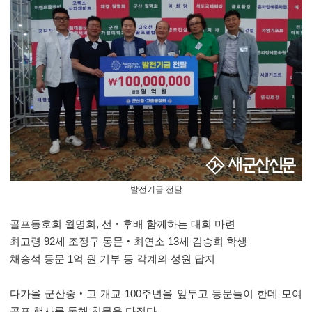
발전기금 전달
골프동호회 월명회
,
선
‧
후배 함께하는 대회 마련
최고령
92
세 조정구 동문
‧
최연소
13
세 김승희 학생
채승석 동문
1
억 원 기부 등 각계의 성원 답지
다가올 군산중
‧
고 개교
100
주년을 앞두고 동문들이 한데 모여
골프 행사를 통해 친목을 다졌다
.