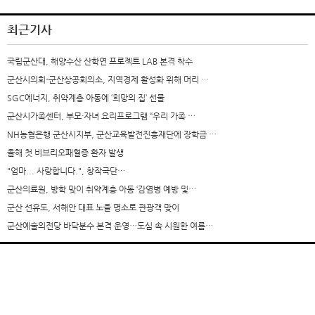
최근기사
국립군산대, 해양수산 산학연 프로젝트 LAB 본격 착수
군산시의회-군산상공회의소, 지역경제 활성화 위해 머리 …
SGC에너지, 취약계층 아동에 ‘희망의 집’ 선물
군산시가족센터, 부모·자녀 요리프로그램 “우리 가족 …
NH농협은행 군산시지부, 군산교육발전진흥재단에 장학금 …
올해 첫 비브리오패혈증 환자 발생
"엄마... 사랑합니다.", 창작극단…
군산의료원, 방학 맞이 취약계층 아동 ‘감염병 예방 및…
군산 선유도, 서해안 대표 노을 명소로 관광객 맞이
군산예술의전당 바닥분수 본격 운영…도심 속 시원한 여름…