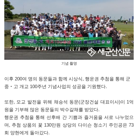
기념 촬영
이후
200
여 명의 동문들과 함께 시상식
,
행운권 추첨을 통해 군
중
‧
고 개교
100
주년 기념사업의 성공을 기원했다
.
또한
,
모교 발전을 위해 채승석 동문
(
군장건설 대표이사
)
이
1
억
원을 기부해 많은 동문들의 박수갈채를 받았다
.
행운권 추첨을 통해 선후배 간 기쁨과 즐거움을 서로 나누었으
며
,
추첨 상품의 꽃
130
만원 상당의 다이슨 청소기 주인공은
73
회 양현에게 돌아갔다
.