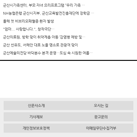
군산시가족센터, 부모·자녀 요리프로그램 “우리 가족 …
NH농협은행 군산시지부, 군산교육발전진흥재단에 장학금 …
올해 첫 비브리오패혈증 환자 발생
"엄마... 사랑합니다.", 창작극단…
군산의료원, 방학 맞이 취약계층 아동 ‘감염병 예방 및…
군산 선유도, 서해안 대표 노을 명소로 관광객 맞이
군산예술의전당 바닥분수 본격 운영…도심 속 시원한 여름…
신문사소개
오시는 길
기사제보
광고문의
개인정보보호정책
이메일무단수집거부