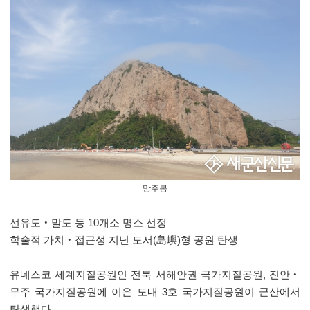
망주봉
선유도‧말도 등 10개소 명소 선정
학술적 가치‧접근성 지닌 도서(島嶼)형 공원 탄생
유네스코 세계지질공원인 전북 서해안권 국가지질공원, 진안‧
무주 국가지질공원에 이은 도내 3호 국가지질공원이 군산에서
탄생했다.