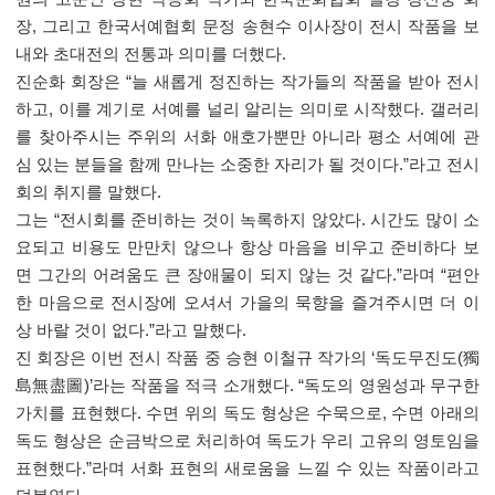
장
,
그리고 한국서예협회 문정 송현수 이사장이 전시 작품을 보
내와 초대전의 전통과 의미를 더했다
.
진순화 회장은
“
늘 새롭게 정진하는 작가들의 작품을 받아 전시
하고
,
이를 계기로 서예를 널리 알리는 의미로 시작했다
.
갤러리
를 찾아주시는 주위의 서화 애호가뿐만 아니라 평소 서예에 관
심 있는 분들을 함께 만나는 소중한 자리가 될 것이다
.”
라고 전시
회의 취지를 말했다
.
그는
“
전시회를 준비하는 것이 녹록하지 않았다
.
시간도 많이 소
요되고 비용도 만만치 않으나 항상 마음을 비우고 준비하다 보
면 그간의 어려움도 큰 장애물이 되지 않는 것 같다
.”
라며
“
편안
한 마음으로 전시장에 오셔서 가을의 묵향을 즐겨주시면 더 이
상 바랄 것이 없다
.”
라고 말했다
.
진 회장은 이번 전시 작품 중 승현 이철규 작가의
‘
독도무진도
(
獨
島無盡圖
)’
라는 작품을 적극 소개했다
. “
독도의 영원성과 무구한
가치를 표현했다
.
수면 위의 독도 형상은 수묵으로
,
수면 아래의
독도 형상은 순금박으로 처리하여 독도가 우리 고유의 영토임을
표현했다
.”
라며 서화 표현의 새로움을 느낄 수 있는 작품이라고