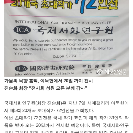
가을의 묵향 흠뻑
,
여묵헌에서
20
일 까지 전시
진순화 회장
“
전시회 성원 모든 분께 감사
”
국제서화연구원
(
회장 진순화
)
은 지난
7
일 서예갤러리 여묵헌에
서 제
5
회
20
개국 초대작가
72
인전을 개최했다
.
이번 초대작가
72
인전은 국내 작가
39
인과 해외 작가
33
인의 작
품을 받아 오는
20
일까지 전시할 예정이다
.
특히 국제서화연구
원의 고문인 창현 박종회 작가와 한국문화협회 일강 강신웅 회