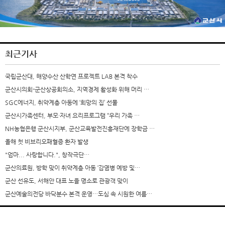
최근기사
국립군산대, 해양수산 산학연 프로젝트 LAB 본격 착수
군산시의회-군산상공회의소, 지역경제 활성화 위해 머리 …
SGC에너지, 취약계층 아동에 ‘희망의 집’ 선물
군산시가족센터, 부모·자녀 요리프로그램 “우리 가족 …
NH농협은행 군산시지부, 군산교육발전진흥재단에 장학금 …
올해 첫 비브리오패혈증 환자 발생
"엄마... 사랑합니다.", 창작극단…
군산의료원, 방학 맞이 취약계층 아동 ‘감염병 예방 및…
군산 선유도, 서해안 대표 노을 명소로 관광객 맞이
군산예술의전당 바닥분수 본격 운영…도심 속 시원한 여름…