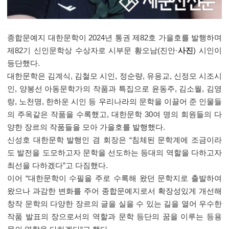
종합문예지 대한문학이 2024년 통권 제82호 가을호를 발행하며
제82기 신인문학상 수상자로 시부문 황오남(진안·
사진
) 시인이
등단했다.
대한문학은 김계식, 김철모 시인, 정순량, 유응교, 신정모 시조시
인, 양봉선 아동문학가의 작품과 특집으로 윤동주, 김소월, 김영
랑, 노천명, 한하운 시인 등 우리나라의 문학을 이끌어 준 인물들
의 주옥같은 작품을 수록했고, 대한문학 30여 명의 회원들의 다
양한 장르의 작품들을 모아 가을호를 발행했다.
신성호 대한문학 발행인 겸 회장은 “침체된 문학계에 조금이라
도 발전을 도모하고자 문학을 선도하는 등대의 역할을 다하고자
최선을 다하겠다”고 다짐했다.
이어 “대한문학이 수필을 주로 수록해 왔던 문학지로 출발하여
왔으나 과감한 변화를 주어 종합문예지로서 확장성있게 개선해
창작 문학의 다양한 장르의 글을 실을 수 있는 길을 열어 우수한
작품 발표의 장으로서의 역할과 문학 등단의 꿈을 이루는 등용