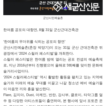
군산시민예술촌
한여름 공포의 대향연, 8월 31일 군산근대건축관
‘한여름의 무더위를 식히는 공포의 향연’
군산시민예술촌(촌장 박양기)이 오는 31일 군산 근대건축관 뒤
광장에서 ‘2024 스릴러 페스티벌’을 개최한다.
스릴러 페스티벌은 한여름 밤에 열리는 공포 컨셉의 예술축제
로, 지난 2016년부터 진행됐으며 올해로 9회째를 맞이한 문화예
술거리사업이다.
‘2024 스릴러페스티벌’ 역시 활발한 활동을 펼치고 있는 지역예
술가와 미래의 예술 무대를 이끌고 나갈 청소년 예비 예술가들
이 마음껏 끼와 흥을 발산한다.
Flare, 김지아, Dust, 아케인, 반란, 강사부, 클로이, 타악그룹 얼
쑤 등 다양한 아티스트들이 출연하며, 본 행사에 앞서 포토존 운