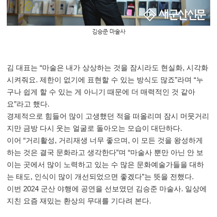
김승준 마술사
김 대표는
“
마술은 내가 상상하는 것을 잠시라도 현실화
,
시각화
시켜줘요
.
제한이 없기에 표현할 수 있는 방식도 많죠
”
라며
“
누
구나 쉽게 할 수 있는 게 아니기 때문에 더 매력적인 것 같아
요
”
라고 했다
.
경제적으로 힘들어 많이 고생했던 적을 떠올리며 잠시 머뭇거리
지만 금방 다시 웃는 얼굴로 돌아오는 모습이 대단하다
.
이어
“
거리활성
,
거리재생 너무 좋으며,
이 모든 것을 왕성하게
하는 것은 결국 문화라고 생각한다
”
며
“
마술사 뿐만 아닌 안 보
이는 곳에서 많이 노력하고 있는 수 많은 문화예술가들을 대하
는 태도
,
인식이 많이 개선되었으면 좋겠다
”
는 뜻을 전했다
.
이번 2024 군산 야행에 공연을 선보였던 김승준 마술사
.
일상에
지친 요즘 재밌는 환상의 무대를 기다려 본다
.