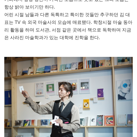
항상 밝아 보이기만 하다
.
어린 시절 남들과 다른 독특하고 특이한 것들만 추구하던 김 대
표는
TV
속 외국 마술사의 모습에 매료됐다
.
학창시절 마술 동아
리 활동을 하며 도서관
,
서점 같은 곳에서 책으로 독학하며 지금
은 사라진 마술학과가 있는 대학에 진학을 한다
.