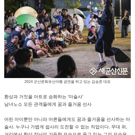
2024 군산문화유산야행 공연을 하고 있는 김승준 대표
환상과 거짓을 아트로 승화하는
‘
마술사
’
남녀노소 모든 관객들에게 꿈과 즐거움 선사
어린 아이뿐만 아니라 어른들에게도 꿈과 즐거움을 선사하는 마
술사
.
누구나 가볍게 쉽사리 도전할 수 없는 직업이다
.
무대 위
,
거리에서 항상 장난끼 가득한 모습으로 웃고 있는 그의 모습은