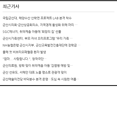
최근기사
국립군산대, 해양수산 산학연 프로젝트 LAB 본격 착수
군산시의회-군산상공회의소, 지역경제 활성화 위해 머리 …
SGC에너지, 취약계층 아동에 ‘희망의 집’ 선물
군산시가족센터, 부모·자녀 요리프로그램 “우리 가족 …
NH농협은행 군산시지부, 군산교육발전진흥재단에 장학금 …
올해 첫 비브리오패혈증 환자 발생
"엄마... 사랑합니다.", 창작극단…
군산의료원, 방학 맞이 취약계층 아동 ‘감염병 예방 및…
군산 선유도, 서해안 대표 노을 명소로 관광객 맞이
군산예술의전당 바닥분수 본격 운영…도심 속 시원한 여름…