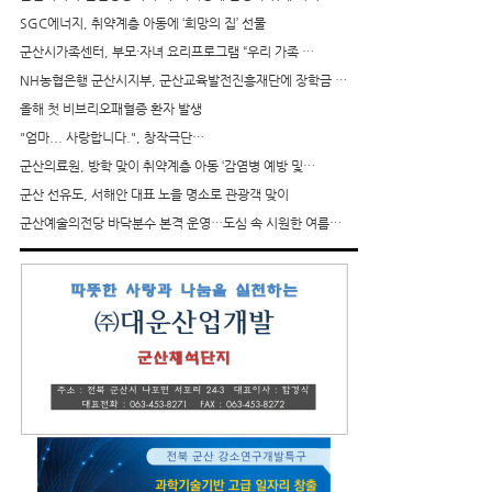
SGC에너지, 취약계층 아동에 ‘희망의 집’ 선물
군산시가족센터, 부모·자녀 요리프로그램 “우리 가족 …
NH농협은행 군산시지부, 군산교육발전진흥재단에 장학금 …
올해 첫 비브리오패혈증 환자 발생
"엄마... 사랑합니다.", 창작극단…
군산의료원, 방학 맞이 취약계층 아동 ‘감염병 예방 및…
군산 선유도, 서해안 대표 노을 명소로 관광객 맞이
군산예술의전당 바닥분수 본격 운영…도심 속 시원한 여름…