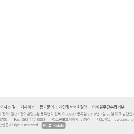
오시는 길
기사제보
광고문의
개인정보보호정책
이메일무단수집거부
장미1길 27 장미빌딩 2층 등록번호 전북-아00507 등록일 2018년 7월 23일 대표 발행인
4700
Fax.
063-442-3883
청소년보호책임자. 김혜진
대표메일.
newgunsane
문 all rights reserved.
PC
Mobile