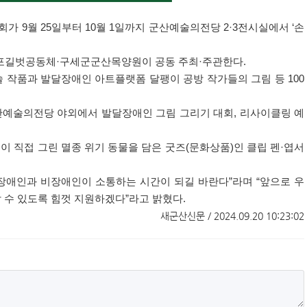
가 9월 25일부터 10월 1일까지 군산예술의전당 2·3전시실에서 ‘손
포길벗공동체·구세군군산목양원이 공동 주최·주관한다.
 작품과 발달장애인 아트플랫폼 달팽이 공방 작가들의 그림 등 100
군산예술의전당 야외에서 발달장애인 그림 그리기 대회, 리사이클링 예
이 직접 그린 멸종 위기 동물을 담은 굿즈(문화상품)인 클립 펜·엽서
장애인과 비장애인이 소통하는 시간이 되길 바란다”라며 “앞으로 우
 수 있도록 힘껏 지원하겠다”라고 밝혔다.
​
새군산신문 / 2024.09.20 10:23:02