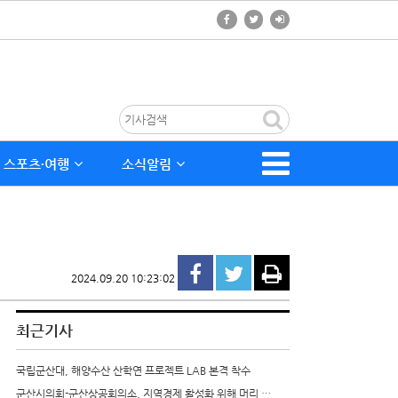
스포츠∙여행
소식알림
2024.09.20 10:23:02
최근기사
국립군산대, 해양수산 산학연 프로젝트 LAB 본격 착수
군산시의회-군산상공회의소, 지역경제 활성화 위해 머리 …