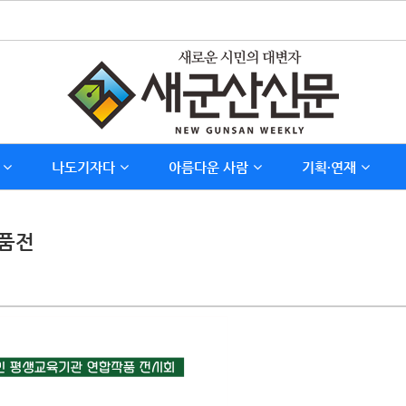
나도기자다
아름다운 사람
기획∙연재
작품전