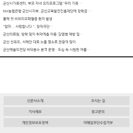
군산시가족센터, 부모·자녀 요리프로그램 “우리 가족 …
NH농협은행 군산시지부, 군산교육발전진흥재단에 장학금 …
올해 첫 비브리오패혈증 환자 발생
"엄마... 사랑합니다.", 창작극단…
군산의료원, 방학 맞이 취약계층 아동 ‘감염병 예방 및…
군산 선유도, 서해안 대표 노을 명소로 관광객 맞이
군산예술의전당 바닥분수 본격 운영…도심 속 시원한 여름…
신문사소개
오시는 길
기사제보
광고문의
개인정보보호정책
이메일무단수집거부