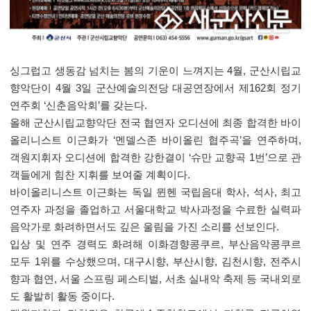
싱그럽고 생동감 넘치는 봄의 기운이 느껴지는 4월, 군산시립교
향악단이 4월 3일 군산예술의전당 대공연장에서 제162회 정기
연주회 ‘신춘음악회’를 갖는다.
올해 군산시립교향악단 전국 협연자 오디션에 최종 합격한 바이
올리니스트 이근화가 ‘멘델스존 바이올린 협주곡’을 연주하며,
객원지휘자 오디션에 합격한 강한결이 ‘슈만 교향곡 1번’으로 관
객들에게 힘찬 지휘를 보여줄 계획이다.
바이올리니스트 이근화는 독일 뮌헨 국립음대 학사, 석사, 최고
연주자 과정을 졸업하고 서울대학교 박사과정을 수료한 실력파
음악가로 화려하면서도 깊은 울림을 가진 소리를 선보인다.
입상 및 연주 경력도 화려해 이화경향콩쿠르, 부산음악콩쿠르
모두 1위를 수상했으며, 대구시향, 부산시향, 김천시향, 전주시
향과 협연, 서울 스프링 페스티벌, 서초 실내악 축제 등 국내외로
도 활발히 활동 중이다.