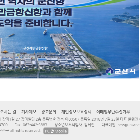
오시는 길
기사제보
광고문의
개인정보보호정책
이메일무단수집거부
장미1길 27 장미빌딩 2층 등록번호 전북-아00507 등록일 2018년 7월 23일 대표 발행인
4700
Fax.
063-442-3883
청소년보호책임자. 김혜진
대표메일.
newgunsane
문 all rights reserved.
PC
Mobile