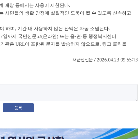
계 매장 등에서는 사용이 제한된다
.
는 시민들의 생활 안정에 실질적인 도움이 될 수 있도록 신속하고
야 하며
,
기간 내 사용하지 않은 잔액은 자동 소멸된다
.
17
일까지 국민신문고
(
온라인
)
또는 읍
·
면
·
동 행정복지센터
 기관은
URL
이 포함된 문자를 발송하지 않으므로
,
링크 클릭을
새군산신문 / 2026.04.23 09:55:13