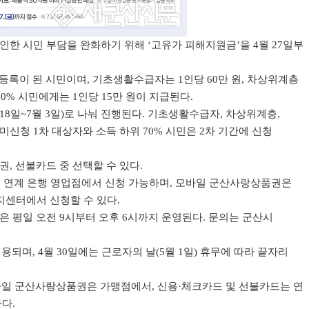
인한 시민 부담을 완화하기 위해
‘
고유가 피해지원금
’
을
4
월
27
일부
민등록이 된 시민이며
,
기초생활수급자는
1
인당
60
만 원
,
차상위계층
70%
시민에게는
1
인당
15
만 원이 지급된다
.
18
일
~7
월
3
일
)
로 나눠 진행된다
.
기초생활수급자
,
차상위계층
,
미신청
1
차 대상자와 소득 하위
70%
시민은
2
차 기간에 신청
권
,
선불카드 중 선택할 수 있다
.
 연계 은행 영업점에서 신청 가능하며
,
모바일 군산사랑상품권은
지센터에서 신청할 수 있다
.
은 평일 오전
9
시부터 오후
6
시까지 운영된다
.
문의는 군산시
적용되며
, 4
월
30
일에는 근로자의 날
(5
월
1
일
)
휴무에 따라 끝자리
일 군산사랑상품권은 가맹점에서
,
신용
·
체크카드 및 선불카드는 연
하다
.