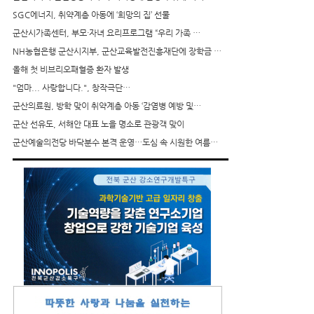
SGC에너지, 취약계층 아동에 ‘희망의 집’ 선물
군산시가족센터, 부모·자녀 요리프로그램 “우리 가족 …
NH농협은행 군산시지부, 군산교육발전진흥재단에 장학금 …
올해 첫 비브리오패혈증 환자 발생
"엄마... 사랑합니다.", 창작극단…
군산의료원, 방학 맞이 취약계층 아동 ‘감염병 예방 및…
군산 선유도, 서해안 대표 노을 명소로 관광객 맞이
군산예술의전당 바닥분수 본격 운영…도심 속 시원한 여름…