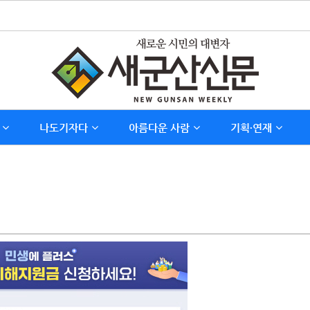
나도기자다
아름다운 사람
기획∙연재