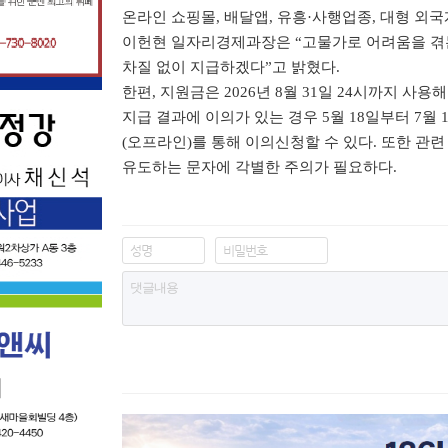
온라인 쇼핑몰
,
배달앱
,
유흥
·
사행업종
,
대형 외국
이헌현 일자리경제과장은
“
고물가로 어려움을 겪
차질 없이 지급하겠다
”
고 밝혔다
.
한편
,
지원금은
2026
년
8
월
31
일
24
시까지 사용해
지급 결과에 이의가 있는 경우
5
월
18
일부터
7
월
(
오프라인
)
를 통해 이의신청할 수 있다
.
또한 관련
유도하는 문자에 각별한 주의가 필요하다
.