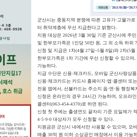
군산시는 중동지역 분쟁에 따른 고유가
·
고물가로 
터 취약계층에 우선 지급한다고 밝혔다
.
지원 대상은
2026
년
3
월
30
일 기준 군산시에 주
및 한부모가족은
1
인당
50
만 원
,
그 외 소득 하위
신청 및 지급은
1
차
(4
월
27
일
~5
월
8
일
)
와
2
차
(5
월
한부모가족은
1
차 기간에 우선 신청할 수 있으며
,
가능하다
.
지급 수단은 신용
·
체크카드
,
모바일 군산사랑상품
신용
·
체크카드는 카드사 홈페이지
·
앱
·
콜센터 또는
전용 앱에서
,
선불카드는 주소지 읍
·
면
·
동 행정복
신청은 온라인의 경우
24
시간 가능하며
,
오프라인
콜센터
(063-454-4370)
로 하면 된다
.
신청 첫 주에는 출생연도 끝자리 기준 요일제가 
4·5·9·0
대상자가 모두 신청할 수 있다
.
지원금은 군산시 내에서만 사용할 수 있으며
,
모바
매출
30
억 원 이하 소상공인 매장에서 이용 가능