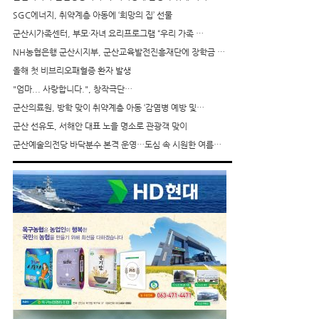
SGC에너지, 취약계층 아동에 ‘희망의 집’ 선물
군산시가족센터, 부모·자녀 요리프로그램 “우리 가족 …
NH농협은행 군산시지부, 군산교육발전진흥재단에 장학금 …
올해 첫 비브리오패혈증 환자 발생
"엄마... 사랑합니다.", 창작극단…
군산의료원, 방학 맞이 취약계층 아동 ‘감염병 예방 및…
군산 선유도, 서해안 대표 노을 명소로 관광객 맞이
군산예술의전당 바닥분수 본격 운영…도심 속 시원한 여름…