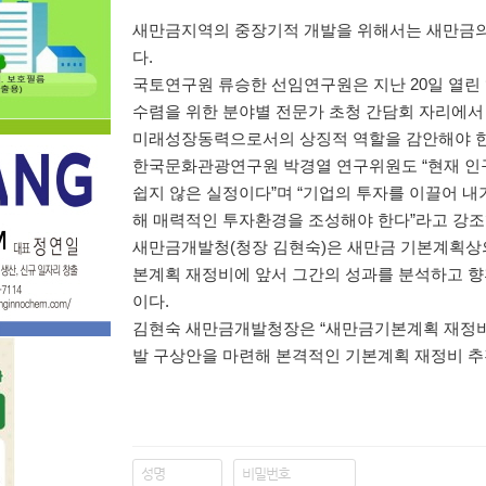
새만금지역의 중장기적 개발을 위해서는 새만금의
다
.
국토연구원 류승한 선임연구원은 지난
20
일 열린
수렴을 위한 분야별 전문가 초청 간담회 자리에
미래성장동력으로서의 상징적 역할을 감안해야 
한국문화관광연구원 박경열 연구위원도
“
현재 인
쉽지 않은 실정이다
”
며
“
기업의 투자를 이끌어 내
해 매력적인 투자환경을 조성해야 한다
”
라고 강
새만금개발청
(
청장 김현숙
)
은 새만금 기본계획상
본계획 재정비에 앞서 그간의 성과를 분석하고 향
이다
.
김현숙 새만금개발청장은
“
새만금기본계획 재정비 
발 구상안을 마련해 본격적인 기본계획 재정비 추