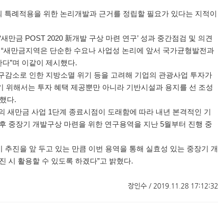
 특례적용을 위한 논리개발과 근거를 정립할 필요가 있다는 지적이
‘
새만금
POST 2020
新
개발 구상 마련 연구
’
성과 중간점검 및 의견
서
“
새만금지역은 단순한 수요나 사업성 논리에 앞서 국가균형발전과
한다
”
며 이같이 제시했다
.
구감소로 인한 지방소멸 위기 등을 고려해 기업의 관광사업 투자가
기 위해서는 투자 혜택 제공뿐만 아니라 기반시설과 용지를 선 조성
조했다
.
의 새만금 사업
1
단계 종료시점이 도래함에 따라 내년 본격적인 기
후 중장기 개발구상 마련을 위한 연구용역을 지난
5
월부터 진행 중
추진을 앞 두고 있는 만큼 이번 용역을 통해 실효성 있는 중장기 개
진 시 활용할 수 있도록 하겠다
”
고 밝혔다
.
장인수 / 2019.11.28 17:12:32