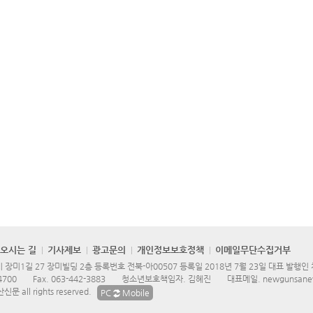
오시는 길
기사제보
광고문의
개인정보보호정책
이메일무단수집거부
장미1길 27 장미빌딩 2층 등록번호 전북-아00507 등록일 2018년 7월 23일 대표 발행인
4700
Fax.
063-442-3883
청소년보호책임자. 김혜진
대표메일.
newgunsane
문 all rights reserved.
PC
Mobile