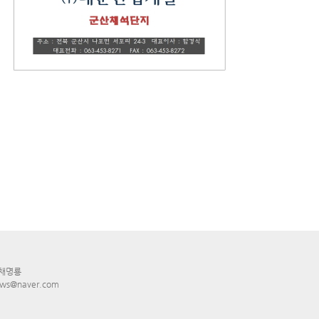
 채명룡
ws@naver.com