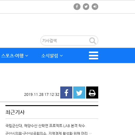
스포츠∙여행
소식알림
2019.11.28 17:12:32
최근기사
국립군산대, 해양수산 산학연 프로젝트 LAB 본격 착수
군산시의회-군산상공회의소, 지역경제 활성화 위해 머리 …