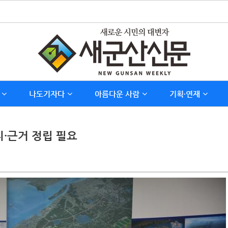
나도기자다
아름다운 사람
기획∙연재
리·근거 정립 필요