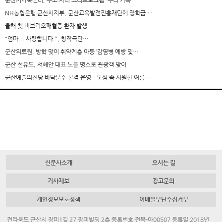
군산시가족센터, 부모·자녀 요리프로그램 “우리 가족 …
NH농협은행 군산시지부, 군산교육발전진흥재단에 장학금 …
올해 첫 비브리오패혈증 환자 발생
"엄마... 사랑합니다.", 창작극단…
군산의료원, 방학 맞이 취약계층 아동 ‘감염병 예방 및…
군산 선유도, 서해안 대표 노을 명소로 관광객 맞이
군산예술의전당 바닥분수 본격 운영…도심 속 시원한 여름…
신문사소개
오시는 길
기사제보
광고문의
개인정보보호정책
이메일무단수집거부
전라북도 군산시 장미1길 27 장미빌딩 2층 등록번호 전북-아00507 등록일 2018년