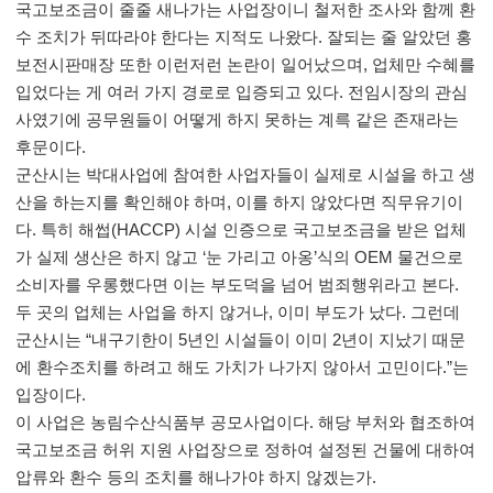
국고보조금이 줄줄 새나가는 사업장이니 철저한 조사와 함께 환
수 조치가 뒤따라야 한다는 지적도 나왔다
.
잘되는 줄 알았던 홍
보전시판매장 또한 이런저런 논란이 일어났으며
,
업체만 수혜를
입었다는 게 여러 가지 경로로 입증되고 있다
.
전임시장의 관심
사였기에 공무원들이 어떻게 하지 못하는 계륵 같은 존재라는
후문이다
.
군산시는 박대사업에 참여한 사업자들이 실제로 시설을 하고 생
산을 하는지를 확인해야 하며
,
이를 하지 않았다면 직무유기이
다
.
특히 해썹
(HACCP)
시설 인증으로 국고보조금을 받은 업체
가 실제 생산은 하지 않고
‘
눈 가리고 아옹
’
식의
OEM
물건으로
소비자를 우롱했다면 이는 부도덕을 넘어 범죄행위라고 본다
.
두 곳의 업체는 사업을 하지 않거나
,
이미 부도가 났다
.
그런데
군산시는
“
내구기한이
5
년인 시설들이 이미
2
년이 지났기 때문
에 환수조치를 하려고 해도 가치가 나가지 않아서 고민이다
.”
는
입장이다
.
이 사업은 농림수산식품부 공모사업이다
.
해당 부처와 협조하여
국고보조금 허위 지원 사업장으로 정하여 설정된 건물에 대하여
압류와 환수 등의 조치를 해나가야 하지 않겠는가
.