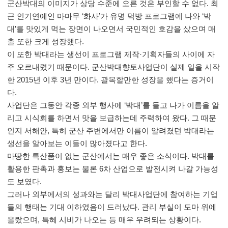
군산박대의 이미지가 상당 수준에 오른 것은 부인할 수 없다
.
최
근 인기연예인 마마무
‘
화사
’
가 유명 먹방 프로그램에 나와
‘
박
대
’
를 맛있게 먹는 장면이 나오면서 국민적인 호감을 샀으며 매
출 또한 크게 성장했다
.
이 또한 박대라는 생선이 프로그램 제작
·
기획자들의 사이에 자
주 오르내렸기 때문이다
.
군산박대향토사업단이 실제 일을 시작
한
2015
년 이후
3
년 만이다
.
괄목할만한 성장을 했다는 증거이
다
.
사업단은 그동안 각종 외부 행사에
‘
박대
’
를 들고 나가 이름을 알
리고 시식회를 하면서 맛을 보급하는데 주력하여 왔다
.
그 때문
인지 서해안
,
특히 군산 주변에서만 이름이 알려졌던 박대라는
생선을 알아보는 이들이 많아졌다고 한다
.
마땅한 특산품이 없는 군산에서는 매우 좋은 소식이다
.
박대를
활용한 판촉과 홍보는 물론
6
차 산업으로 발전시켜 나갈 가능성
도 보였다
.
그러나 외부에서의 성과와는 달리 박대사업단에 참여하는 기업
들의 행태는 기대 이하였음이 드러났다
.
관리 부실이 도마 위에
올랐으며
,
특혜 시비가 나오는 등 매우 우려되는 상황이다
.