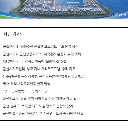
최근기사
국립군산대, 해양수산 산학연 프로젝트 LAB 본격 착수
군산시의회-군산상공회의소, 지역경제 활성화 위해 머리 …
SGC에너지, 취약계층 아동에 ‘희망의 집’ 선물
군산시가족센터, 부모·자녀 요리프로그램 “우리 가족 …
NH농협은행 군산시지부, 군산교육발전진흥재단에 장학금 …
올해 첫 비브리오패혈증 환자 발생
"엄마... 사랑합니다.", 창작극단…
군산의료원, 방학 맞이 취약계층 아동 ‘감염병 예방 및…
군산 선유도, 서해안 대표 노을 명소로 관광객 맞이
군산예술의전당 바닥분수 본격 운영…도심 속 시원한 여름…