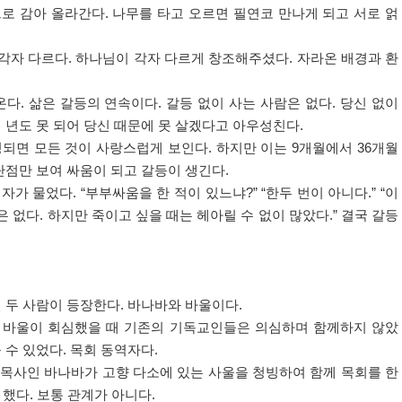
로 감아 올라간다
.
나무를 타고 오르면 필연코 만나게 되고 서로 얽
각자 다르다
.
하나님이 각자 다르게 창조해주셨다
.
자라온 배경과 환
온다
.
삶은 갈등의 연속이다
.
갈등 없이 사는 사람은 없다
.
당신 없이
 년도 못 되어 당신 때문에 못 살겠다고 아우성친다
.
성되면 모든 것이 사랑스럽게 보인다
.
하지만 이는
9
개월에서
36
개월
단점만 보여 싸움이 되고 갈등이 생긴다
.
기자가 물었다
. “
부부싸움을 한 적이 있느냐
?” “
한두 번이 아니다
.” “
이
은 없다
.
하지만 죽이고 싶을 때는 헤아릴 수 없이 많았다
.”
결국 갈등
선 두 사람이 등장한다
.
바나바와 바울이다
.
 바울이 회심했을 때 기존의 기독교인들은 의심하며 함께하지 않았
 수 있었다
.
목회 동역자다
.
목사인 바나바가 고향 다소에 있는 사울을 청빙하여 함께 목회를 한
 했다
.
보통 관계가 아니다
.