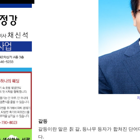
갈등
갈등이란 말은 칡 갈
,
등나무 등자가 합쳐진 단어
다
.