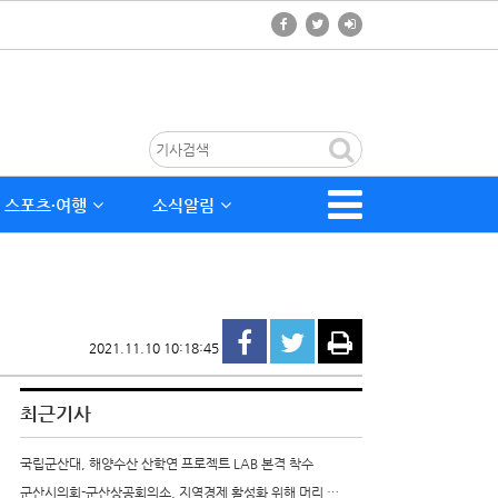
스포츠∙여행
소식알림
2021.11.10 10:18:45
최근기사
국립군산대, 해양수산 산학연 프로젝트 LAB 본격 착수
군산시의회-군산상공회의소, 지역경제 활성화 위해 머리 …