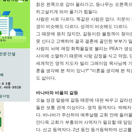
칡은 왼쪽으로 감아 올라가고
,
등나무는 오른쪽으
히고설키게 되어 풀기가 힘들다
.
사람은 서로 다르다
.
똑같은 사람은 없다
.
지문이 
경이 비슷해도 다르다
.
성격이 비슷해도 다르다
.
그 때문에 원치 않지만
,
갈등이란 불청객이 찾아
못 산다고 고백하여 결국 결혼에 골인한 부부가 일
사람의 뇌에 애정 화학물질로 불리는
PEA
가 생
사이에 소멸하기 때문에 사랑 감정을 식고 약점
,
세계적인 영적 지도자 빌리 그레이엄 목사님께 
혼을 생각해 본 적이 있나
?” “
이혼을 생각해 본 적
도 삶이다
.
바나바와 바울의 갈등
오늘 성경 말씀에 갈등 때문에 대판 싸우고 갈라
둘은 보통 관계 이상이다
.
영적 동역자다
.
박해자
다
.
바나바가 주선하여 예루살렘 교회 안에 들어올
안디옥 교회가 부흥되어 사역자가 필요할 때 담임
다
.
선교 동역자다
. 2
년 동안 동거동락하며 선교를