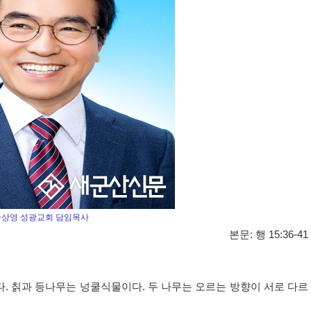
차상영 성광교회 담임목사
본문
:
행
15:36-41
다
.
칡과 등나무는 넝쿨식물이다
.
두 나무는 오르는 방향이 서로 다르