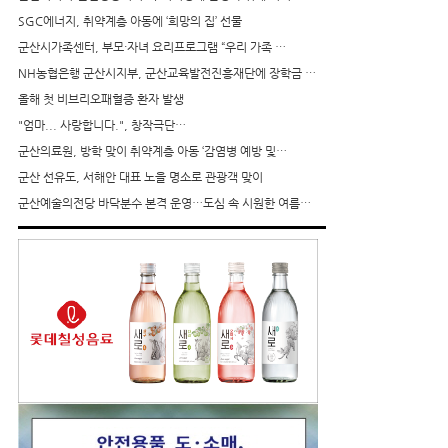
SGC에너지, 취약계층 아동에 ‘희망의 집’ 선물
군산시가족센터, 부모·자녀 요리프로그램 “우리 가족 …
NH농협은행 군산시지부, 군산교육발전진흥재단에 장학금 …
올해 첫 비브리오패혈증 환자 발생
"엄마... 사랑합니다.", 창작극단…
군산의료원, 방학 맞이 취약계층 아동 ‘감염병 예방 및…
군산 선유도, 서해안 대표 노을 명소로 관광객 맞이
군산예술의전당 바닥분수 본격 운영…도심 속 시원한 여름…