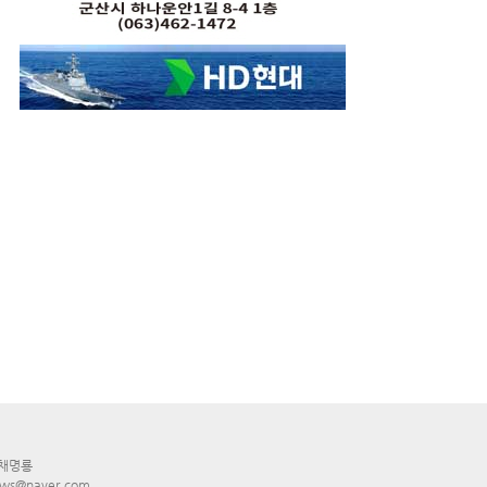
 채명룡
ws@naver.com