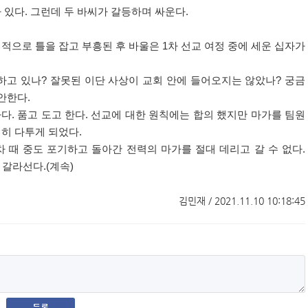
 있다
.
그런데 두 바씨가 갈등하며 싸운다
.
적으로 틀을 잡고 부흥된 후 바울은
1
차 선교 여정 중에 세운 십자가
하고 있나
?
잘못된 이단 사상이 교회 안에 들어오지는 않았나
?
궁금
제안한다
.
하다
.
품고 도고 한다
.
선교에 대한 원칙에는 합의 했지만 마가를 팀원
심히 다투게 되었다
.
차 때 중도 포기하고 돌아간 전력의 마가를 절대 데리고 갈 수 없다
.
 갈라선다
.(
계속
)
김민재 / 2021.11.10 10:18:45