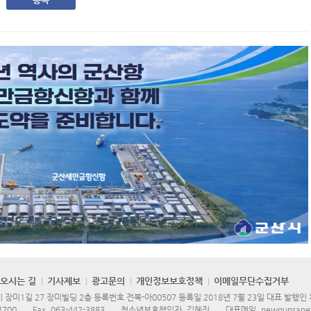
오시는 길
기사제보
광고문의
개인정보보호정책
이메일무단수집거부
장미1길 27 장미빌딩 2층 등록번호 전북-아00507 등록일 2018년 7월 23일 대표 발행인
4700
Fax.
063-442-3883
청소년보호책임자. 김혜진
대표메일.
newgunsane