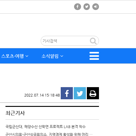
스포츠∙여행
소식알림
2022.07.14 15:18:48
최근기사
국립군산대, 해양수산 산학연 프로젝트 LAB 본격 착수
군산시의회-군산상공회의소, 지역경제 활성화 위해 머리 …