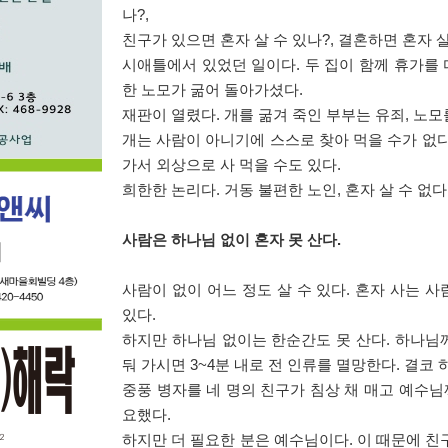
나
?,
친구가 있으면 혼자 살 수 있나
?,
결혼하면 혼자 살
시애틀에서 있었던 일이다
.
두 집이 함께 휴가를 
한 노모가 굶어 돌아가셨다
.
재판이 열렸다
.
개를 굶겨 죽인 부부는 유죄
,
노모
개는 사람이 아니기에 스스로 찾아 먹을 수가 없
가서 외상으로 사 먹을 수도 있다
.
희한한 논리다
.
거동 불편한 노인
,
혼자 살 수 없다
사람은 하나님 없이 혼자 못 산다
.
사람이 없이 어느 정도 살 수 있다
.
혼자 사는 사
있다
.
하지만 하나님 없이는 한순간도 못 산다
.
하나님께
둬 가시면
3~4
분 내로 전 인류를 멸망한다
.
결코 
중풍 병자를 네 명의 친구가 침상 채 매고 예수님
요했다
.
하지만 더 필요한 분은 예수님이다
.
이 때문에 친