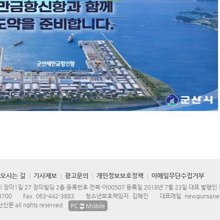
오시는 길
기사제보
광고문의
개인정보보호정책
이메일무단수집거부
장미1길 27 장미빌딩 2층 등록번호 전북-아00507 등록일 2018년 7월 23일 대표 발행인
4700
Fax.
063-442-3883
청소년보호책임자. 김혜진
대표메일.
newgunsane
문 all rights reserved.
PC
Mobile