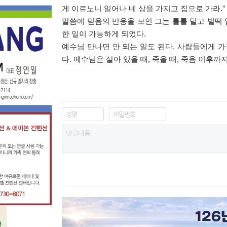
게 이르노니 일어나 네 상을 가지고 집으로 가라
.”
말씀에 믿음의 반응을 보인 그는 툴툴 털고 벌떡
한 일이 가능하게 되었다
.
예수님 만나면 안 되는 일도 된다
.
사람들에게 가
다
.
예수님은 살아 있을 때
,
죽을 때
,
죽음 이후까지