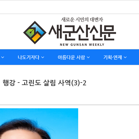
나도기자다
아름다운 사람
기획∙연재
강 - 고린도 살림 사역(3)-2