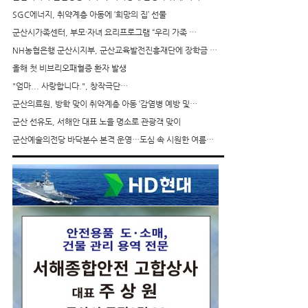
SGC에너지, 취약계층 아동에 ‘희망의 집’ 선물
군산시가족센터, 부모·자녀 요리프로그램 “우리 가족 …
NH농협은행 군산시지부, 군산교육발전진흥재단에 장학금 …
올해 첫 비브리오패혈증 환자 발생
"엄마... 사랑합니다.", 창작극단…
군산의료원, 방학 맞이 취약계층 아동 ‘감염병 예방 및…
군산 선유도, 서해안 대표 노을 명소로 관광객 맞이
군산예술의전당 바닥분수 본격 운영…도심 속 시원한 여름…