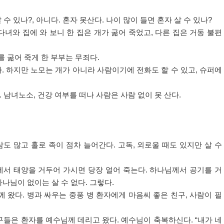
 수 있나
?,
아니다
.
혼자 못산다
.
나이 많이 들면 혼자 살 수 있나
?
다녀와 집에 와 보니 한 집은 개가 굶어 죽었고
,
다른 집은 거동 불편
를 굶어 죽게 한 부부는 무죄다
.
다
.
하지만 노모는 개가 아니라 사람이기에 전화도 할 수 있고
,
슈퍼에
.
남녀노소
,
건강 여부를 떠나 사람은 사람 없이 못 산다
.
람도 많고 홀로 족이 점차 늘어간다
.
고독
,
외로울 때도 있지만 살 수
서 태양을 거두어 가시면 당장 얼어 죽는다
.
하나님께서 공기를 거
하나님이 없이는 살 수 없다
.
그렇다
.
께 왔다
.
병과 싸우는 중풍 병 환자에게 마음씨 좋은 친구
,
사람이 필
구들은 환자를 예수님께 데리고 왔다
.
예수님이 축복하신다
. “
내가 네