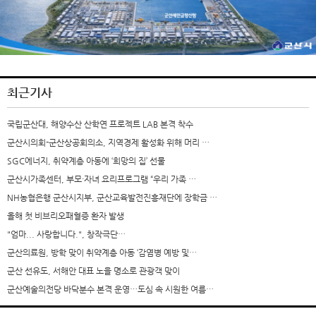
최근기사
국립군산대, 해양수산 산학연 프로젝트 LAB 본격 착수
군산시의회-군산상공회의소, 지역경제 활성화 위해 머리 …
SGC에너지, 취약계층 아동에 ‘희망의 집’ 선물
군산시가족센터, 부모·자녀 요리프로그램 “우리 가족 …
NH농협은행 군산시지부, 군산교육발전진흥재단에 장학금 …
올해 첫 비브리오패혈증 환자 발생
"엄마... 사랑합니다.", 창작극단…
군산의료원, 방학 맞이 취약계층 아동 ‘감염병 예방 및…
군산 선유도, 서해안 대표 노을 명소로 관광객 맞이
군산예술의전당 바닥분수 본격 운영…도심 속 시원한 여름…