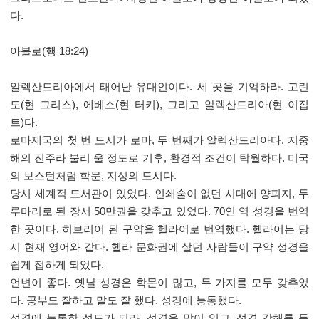
다
.
아볼로
(
행
18:24)
알렉산드리아에서 태어난 유대인이다
.
세 곳을 기억하라
.
고린
도
(
현 그리스
),
에베소
(
현 터키
),
그리고 알렉산드리아
(
현 이집
트
)
다
.
로마제국의 첫 번 도시가 로마
,
두 번째가 알렉산드리아다
.
지중
해의 진주라 불리 울 정도로 기후
,
환경적 조건이 탁월하다
.
미국
의 보스턴처럼 학문
,
지성의 도시다
.
당시 세계적 도서관이 있었다
.
인쇄술이 없던 시대에 양피지
,
두
루마리로 된 장서
50
만권을 갖추고 있었다
. 70
인 역 성경을 번역
한 곳이다
.
히브리어 된 구약을 헬라어로 번역했다
.
헬라어는 당
시 현재 영어와 같다
.
헬라 문화권에 살던 사람들이 구약 성경을
쉽게 접하게 되었다
.
언변이 좋다
.
옛날 성경은 학문이 많고
,
두 가지를 모두 갖추었
다
.
공부도 잘하고 말도 잘 했다
.
성경에 능통했다
.
성경에 능통한 성도가 되라
.
성경을 많이 읽고
,
성경 강해를 듣