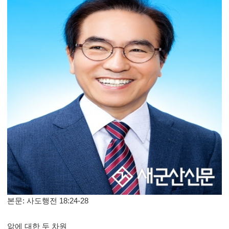
본문
:
사도행전
18:24-28
앎에 대한 두 차원