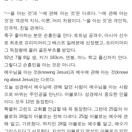
‘~~
을 아는 것
’
과
‘~
에 관해 아는 것
’
은 다르다
. ‘~
에 관해 아는
것
’
은 객관적 지식
,
이론
,
머리 차원이다
. ‘~
을 아는 것
’
은 개인적
,
인격적
,
친밀 관계다
.
축구 좋아하는 분은 손흥민을 안다
.
토트넘 공격수
,
아시아 선수
로 최초로 프리미어리그 베스트 일레븐에 선정됐고
,
프리미어리
그 득점왕에 올라 골든부츠를 받았다
.
92
년
7
월
8
일 생
,
키가
183cm,
연봉
,
어느 학교 출신까지 안다
.
그렇다고 손흥민을 아는 것은 아니다
.
예수님을 아는 것
(knowing Jesus)
과 예수에 관해 아는 것
(knowi
ng about Jesus)
는 다르다
.
오늘 성경에서 예수님에 관해 알던 사람이 예수님을 아는 사람
으로 바뀌는 주인공을 만난다
.
아볼로다
.
성경에서 중요한 인물
이다
.
모두
12
번 등장한다
.
특별히 고린도 교회를 언급할 때 꼭 등장한다
.
그런데
25
절의 아
볼로와
28
절의 아볼로는 전혀 다르다
. 25
절 아볼로는 예수에 관
해 알고
,
가르쳤다
.
하지만
28
절 아볼로는 예수를 알고
,
예수가
그리스도다고 선포한다
.
지성인 아볼로가 영성인 아볼로가 되었