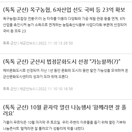
(톡톡 군산) 옥구농협, 6차산업 선도 국비 등 23억 확보
옥구농협(조합장 전봉구)이 논 타작물 이용의 다양화와 가공·체험·관광 등을 연계, 6차
산업을 촉진시켜 농가 소득으로 연계하는 농림축산식품부 사업다각화 부문에 선정되어
국비 등 모두 23
톡톡 군산 | 새군산뉴스 | 2022.11.10 13:28:50
(톡톡 군산) 군산시 법정문화도시 선정 “가능할까(?)”
예비문화도시로 선정되어 지난 1년 동안 문화와 도시의 동반 발전 가능성을 모색하여 온
군산문화도시센터의 성과가 도마 위에 오른다.
톡톡 군산 | 새군산뉴스 | 2022.11.10 10:18:58
(톡톡 군산) 10월 끝자락 열린 나눔행사 ‘함께라면 잘 풀
려요’
가을이 무르익은 10월 마지막 주 토요일. 우리 주변의 이웃들을 돕기 위해 열린 기부와
나눔콘서트 ‘함께라면 잘 풀려요’가 성황리에 막을 내렸다.