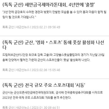
(톡톡 군산) 새만금국제마라톤대회, 4년만에 ‘출발’
“3년 만에 금강호의 수려한 경관과 벚꽃이 만발한 모습을 볼 수 있어 몸과 마음이 함께 힐
링이 될 것으로 기대됩니다.”
톡톡 군산 | 새군산뉴스 | 2023.02.21 09:56:49
(톡톡 군산) 군산, ‘영화‧스포츠’ 통해 풋살 활성화 나선
다
드림허브군산FS(단장 최규호 감독 고솔)와 고양불스풋살클럽과의 경기가 지난달 29일
충북 단양에서 펼쳐진 가운데 군산의 스포츠인들이 ‘풋살’ 활성화에 나섰다.
톡톡 군산 | 새군산뉴스 | 2023.02.06 15:05:46
(톡톡 군산) 전국 규모 주요 스포츠대회 ‘시동’
군산시는 군산오픈새만금배전국태권도대회, 금석배 전국중학생축구대회를 시작으로
2023년 전국·국제 규모 스포츠대회 개최를 본격 추진한다.
톡톡 군산 | 새군산뉴스 | 2023.01.30 09:44:51