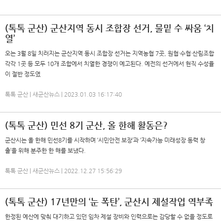
(톡톡 군산) 군산지역 동시 조합장 선거, 물밑 수 싸움 ‘치
열’
오는 3월 8일 치러지는 군산지역 동시 조합장 선거는 지역농협 7곳, 원협·수협·산림조합
각각 1곳 등 모두 10개 조합에서 치열한 경쟁이 예고된다. 예전의 선거에서 현직 수성율
이 절반 정도였
톡톡 군산 | 새군산뉴스 | 2023.01.03 16:17:40
(톡톡 군산) 민선 8기 군산, 올 한해 활동은?
군산시는 올 한해 민선8기를 시작하며 ‘시민안전 보장’과 ‘지속가능 미래성장 동력 창
출’을 위해 분주한 한 해를 보냈다.
톡톡 군산 | 새군산뉴스 | 2022.12.27 15:56:29
(톡톡 군산) 17년만의 ‘눈 폭탄’, 군산시 제설작업 역부족
한정된 예산에 맞춰 대기하고 있던 임차 제설 장비와 인력으로는 감당할 수 없을 정도로