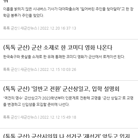
이름을 밝히지 않은 시내버스 기사가 대야파출소에 “잃어버린 주인을 찾아달라”고 한 장
학금 봉투가 주인을 찾았다.
톡톡 군산 | 새군산뉴스 | 2022.12.20 16:37:13
(톡톡 군산) 군산 소재로 한 코미디 영화 나온다
한국축구와 풋살을 소재로 한 유쾌 통쾌한 코미디 영화가 군산에서 로케이션 된다.
톡톡 군산 | 새군산뉴스 | 2022.12.15 10:03:26
(톡톡 군산) ‘일반고 전환’ 군산상일고, 입학 설명회
'역전의 명수' 군산상고가 2023학년부터 인문계로 전환해 교명을 '군산 상일고'로 교명
을 변경하고 신입생을 모집할 준비에 나선다.
톡톡 군산 | 새군산뉴스 | 2022.12.12 15:49:18
(톡톡 군산) 군산시의원 나 선거구 ‘재선거’ 앞두고 입지