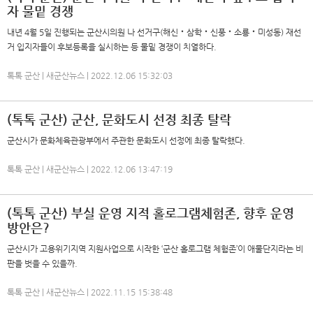
자 물밑 경쟁
내년 4월 5일 진행되는 군산시의원 나 선거구(해신‧삼학‧신풍‧소룡‧미성동) 재선
거 입지자들이 후보등록을 실시하는 등 물밑 경쟁이 치열하다.
톡톡 군산 | 새군산뉴스 | 2022.12.06 15:32:03
(톡톡 군산) 군산, 문화도시 선정 최종 탈락
군산시가 문화체육관광부에서 주관한 문화도시 선정에 최종 탈락했다.
톡톡 군산 | 새군산뉴스 | 2022.12.06 13:47:19
(톡톡 군산) 부실 운영 지적 홀로그램체험존, 향후 운영
방안은?
군산시가 고용위기지역 지원사업으로 시작한 ‘군산 홀로그램 체험존’이 애물단지라는 비
판을 벗을 수 있을까.
톡톡 군산 | 새군산뉴스 | 2022.11.15 15:38:48