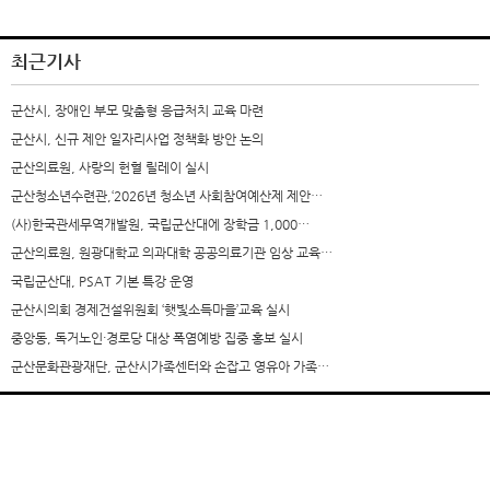
최근기사
군산시, 장애인 부모 맞춤형 응급처치 교육 마련
군산시, 신규 제안 일자리사업 정책화 방안 논의
군산의료원, 사랑의 헌혈 릴레이 실시
군산청소년수련관,‘2026년 청소년 사회참여예산제 제안…
(사)한국관세무역개발원, 국립군산대에 장학금 1,000…
군산의료원, 원광대학교 의과대학 공공의료기관 임상 교육…
국립군산대, PSAT 기본 특강 운영
군산시의회 경제건설위원회 ‘햇빛소득마을’교육 실시
중앙동, 독거노인·경로당 대상 폭염예방 집중 홍보 실시
군산문화관광재단, 군산시가족센터와 손잡고 영유아 가족…