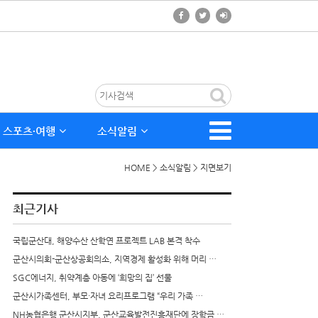
스포츠∙여행
소식알림
HOME > 소식알림 > 지면보기
최근기사
국립군산대, 해양수산 산학연 프로젝트 LAB 본격 착수
군산시의회-군산상공회의소, 지역경제 활성화 위해 머리 …
SGC에너지, 취약계층 아동에 ‘희망의 집’ 선물
군산시가족센터, 부모·자녀 요리프로그램 “우리 가족 …
NH농협은행 군산시지부, 군산교육발전진흥재단에 장학금 …