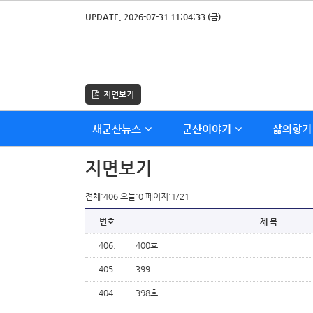
UPDATE. 2026-07-31 11:04:33 (금)
지면보기
새군산뉴스
군산이야기
삶의향기
지면보기
전체:406 오늘:0 페이지:1/21
번호
제 목
406.
400호
405.
399
404.
398호