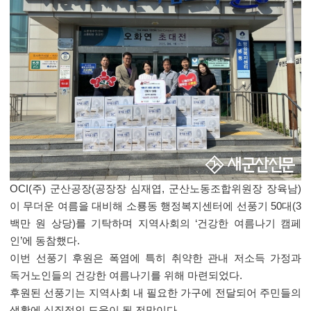
OCI(
주
)
군산공장
(
공장장 심재엽
,
군산노동조합위원장 장육남
)
이 무더운 여름을 대비해 소룡동 행정복지센터에 선풍기
50
대
(3
백만 원 상당
)
를 기탁하며 지역사회의
‘
건강한 여름나기 캠페
인
’
에 동참했다
.
이번 선풍기 후원은 폭염에 특히 취약한 관내 저소득 가정과
독거노인들의 건강한 여름나기를 위해 마련되었다
.
후원된 선풍기는 지역사회 내 필요한 가구에 전달되어 주민들의
생활에 실질적인 도움이 될 전망이다
.