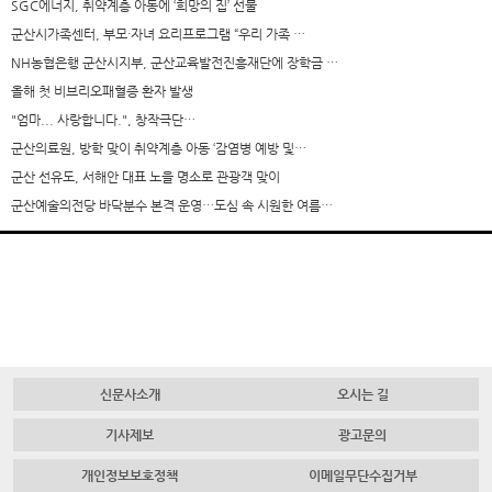
SGC에너지, 취약계층 아동에 ‘희망의 집’ 선물
군산시가족센터, 부모·자녀 요리프로그램 “우리 가족 …
NH농협은행 군산시지부, 군산교육발전진흥재단에 장학금 …
올해 첫 비브리오패혈증 환자 발생
"엄마... 사랑합니다.", 창작극단…
군산의료원, 방학 맞이 취약계층 아동 ‘감염병 예방 및…
군산 선유도, 서해안 대표 노을 명소로 관광객 맞이
군산예술의전당 바닥분수 본격 운영…도심 속 시원한 여름…
신문사소개
오시는 길
기사제보
광고문의
개인정보보호정책
이메일무단수집거부