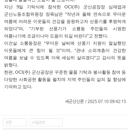
지난
9
일 기탁식에 참석한
OCI(
주
)
군산공장장 심재엽과
군산노동조합위원장 장육남은
“
작년과 올해 연속으로 무더운
여름에 어려운 이웃들의 건강을 응원하고자 선풍기를 후원하게
되었다
”
며
, “
기부된 선풍기가 소룡동 주민들의 시원한
여름나기에 조금이나마 도움이 되길 바란다
”
고 전했다
.
이건실 소룡동장은
“
무더운 날씨에 선풍기 지원이 절실했던
이웃들에게 큰 힘이 될 것
”
이며
, “
관내 소외계층이 건강한
여름을 보낼 수 있도록 더욱 세심히 살피겠다
”
고 감사의 뜻을
밝혔다
.
한편
, OCI(
주
)
군산공장은 꾸준한 물품 기탁과 봉사활동 참여 등
다양한 사회공헌 활동을 펼치며 지역 주민들의 삶의 질 향상에
기여하고 있다
.
새군산신문 / 2025.07.10 09:42:15