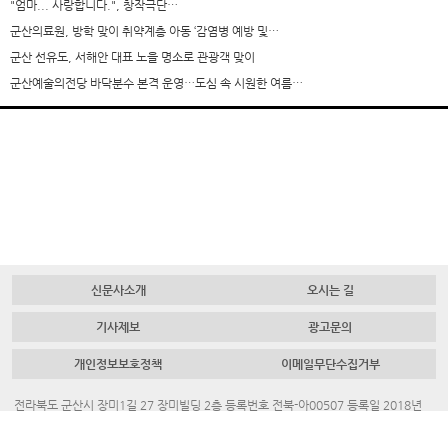
"엄마... 사랑합니다.", 창작극단…
군산의료원, 방학 맞이 취약계층 아동 ‘감염병 예방 및…
군산 선유도, 서해안 대표 노을 명소로 관광객 맞이
군산예술의전당 바닥분수 본격 운영…도심 속 시원한 여름…
신문사소개
오시는 길
기사제보
광고문의
개인정보보호정책
이메일무단수집거부
전라북도 군산시 장미1길 27 장미빌딩 2층 등록번호 전북-아00507 등록일 2018년
7월 23일 대표 발행인 채명룡
Tel.
063-445-4700
Fax.
063-442-3883
청소년보호책임자. 김혜진