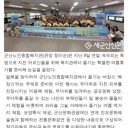
군산노인종합복지관
(
관장 정미순
)
은 지난 8일
연일 계속되는 폭
염으로 지친 어르신들을 위해 복지관에서 즐기는 특별한 여름휴
가를 준비해 눈길을 끌었다
.
말복을 맞이하여 군산노인종합복지관에서 즐기는 바캉스
‘
복
캉스
’
라는 주제로 준비된 이번 행사는 무더위로 지친 피부를
진정시키는 미용팩 체험
,
무더위를 잊게하는 공포영화 상영
,
무더위를 즐길 수 있는 나만의 부채만들기 및 봉숭아 물들이
기 체험을 비롯하여 파라솔 그늘 아래에서 즐기는 여름 먹거
리 체험
,
보양특식 제공
,
군산문화관광재단 연계 진포문화예
술원과 함께하는 전통문화공연 등 다양한 내용으로 구성되어
참가자들의 관심과 높은 호응도를 이끌어내기에 충분했다
.