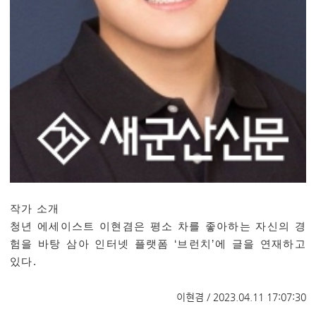
작가 소개
청년 에세이스트 이현겸은 평소 차를 좋아하는 자신의 경
험을 바탕 삼아 인터넷 플랫폼
‘
브런치
’
에 글을 연재하고
있다
.
​
이현겸 / 2023.04.11 17:07:30