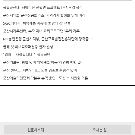
국립군산대, 해양수산 산학연 프로젝트 LAB 본격 착수
군산시의회-군산상공회의소, 지역경제 활성화 위해 머리 …
SGC에너지, 취약계층 아동에 ‘희망의 집’ 선물
군산시가족센터, 부모·자녀 요리프로그램 “우리 가족 …
NH농협은행 군산시지부, 군산교육발전진흥재단에 장학금 …
올해 첫 비브리오패혈증 환자 발생
"엄마... 사랑합니다.", 창작극단…
군산의료원, 방학 맞이 취약계층 아동 ‘감염병 예방 및…
군산 선유도, 서해안 대표 노을 명소로 관광객 맞이
군산예술의전당 바닥분수 본격 운영…도심 속 시원한 여름…
신문사소개
오시는 길