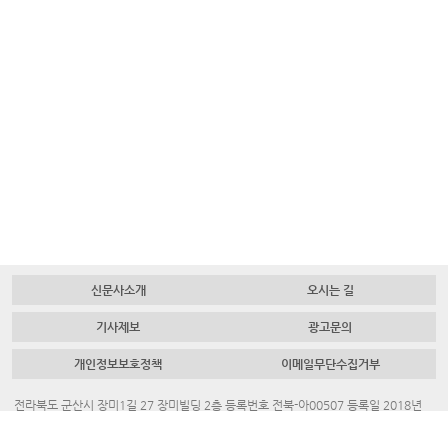
신문사소개
오시는 길
기사제보
광고문의
개인정보보호정책
이메일무단수집거부
전라북도 군산시 장미1길 27 장미빌딩 2층 등록번호 전북-아00507 등록일 2018년
7월 23일 대표 발행인 채명룡
Tel.
063-445-4700
Fax.
063-442-3883
청소년보호책임자. 김혜진