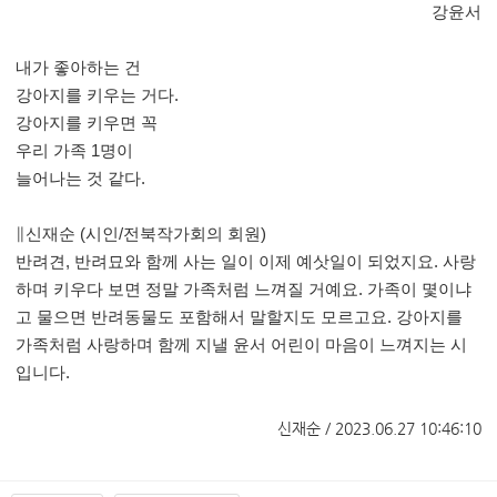
강윤서
내가 좋아하는 건
강아지를 키우는 거다
.
강아지를 키우면 꼭
우리 가족
1
명이
늘어나는 것 같다
.
∥
신재순
(
시인
/
전북작가회의 회원
)
반려견
,
반려묘와 함께 사는 일이 이제 예삿일이 되었지요
.
사랑
하며 키우다 보면 정말 가족처럼 느껴질 거예요
.
가족이 몇이냐
고 물으면 반려동물도 포함해서 말할지도 모르고요
.
강아지를
가족처럼 사랑하며 함께 지낼 윤서 어린이 마음이 느껴지는 시
입니다
.
신재순 / 2023.06.27 10:46:10