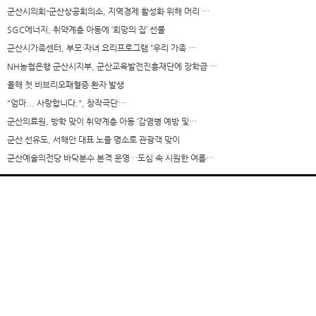
군산시의회-군산상공회의소, 지역경제 활성화 위해 머리 …
SGC에너지, 취약계층 아동에 ‘희망의 집’ 선물
군산시가족센터, 부모·자녀 요리프로그램 “우리 가족 …
NH농협은행 군산시지부, 군산교육발전진흥재단에 장학금 …
올해 첫 비브리오패혈증 환자 발생
"엄마... 사랑합니다.", 창작극단…
군산의료원, 방학 맞이 취약계층 아동 ‘감염병 예방 및…
군산 선유도, 서해안 대표 노을 명소로 관광객 맞이
군산예술의전당 바닥분수 본격 운영…도심 속 시원한 여름…