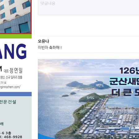
오유나
이빈아 축하해!!