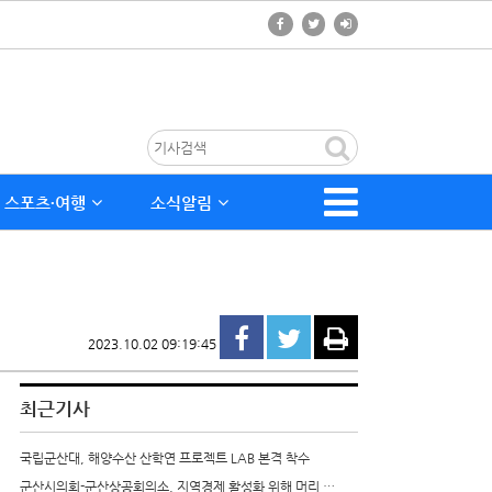
스포츠∙여행
소식알림
2023.10.02 09:19:45
최근기사
국립군산대, 해양수산 산학연 프로젝트 LAB 본격 착수
군산시의회-군산상공회의소, 지역경제 활성화 위해 머리 …