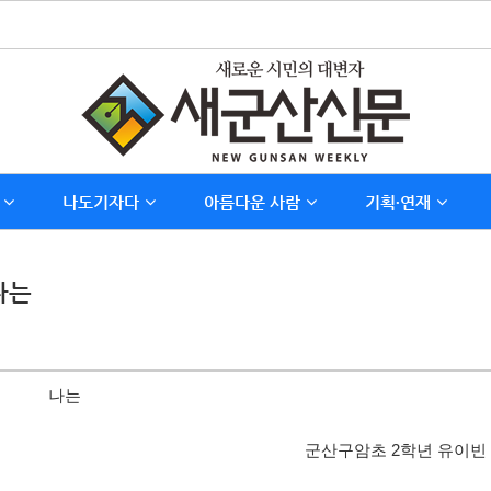
나도기자다
아름다운 사람
기획∙연재
나는
나는
군산구암초
2
학년 유이빈