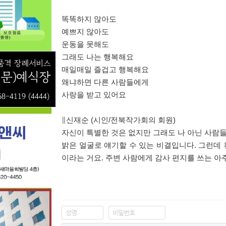
똑똑하지 않아도
예쁘지 않아도
운동을 못해도
그래도 나는 행복해요
매일매일 즐겁고 행복해요
왜냐하면 다른 사람들에게
사랑을 받고 있어요
∥
신재순
(
시인
/
전북작가회의 회원
)
자신이 특별한 것은 없지만 그래도 나 아닌 사람
밝은 얼굴로 얘기할 수 있는 비결입니다
.
그런데 
이라는 거요
.
주변 사람에게 감사 편지를 쓰는 아