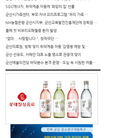
SGC에너지, 취약계층 아동에 ‘희망의 집’ 선물
군산시가족센터, 부모·자녀 요리프로그램 “우리 가족 …
NH농협은행 군산시지부, 군산교육발전진흥재단에 장학금 …
올해 첫 비브리오패혈증 환자 발생
"엄마... 사랑합니다.", 창작극단…
군산의료원, 방학 맞이 취약계층 아동 ‘감염병 예방 및…
군산 선유도, 서해안 대표 노을 명소로 관광객 맞이
군산예술의전당 바닥분수 본격 운영…도심 속 시원한 여름…