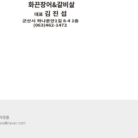
 채명룡
ws@naver.com