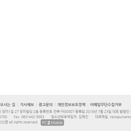
오시는 길
기사제보
광고문의
개인정보보호정책
이메일무단수집거부
장미1길 27 장미빌딩 2층 등록번호 전북-아00507 등록일 2018년 7월 23일 대표 발행인
4700
Fax.
063-442-3883
청소년보호책임자. 김혜진
대표메일.
newgunsane
문 all rights reserved.
PC
Mobile