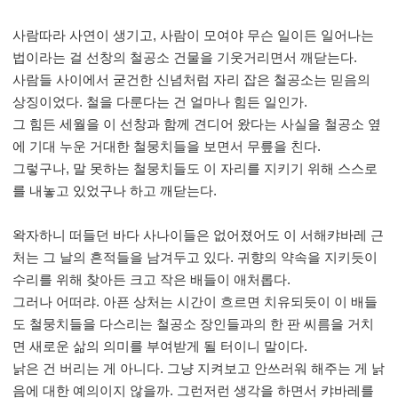
사람따라 사연이 생기고
,
사람이 모여야 무슨 일이든 일어나는
법이라는 걸 선창의 철공소 건물을 기웃거리면서 깨닫는다
.
사람들 사이에서 굳건한 신념처럼 자리 잡은 철공소는 믿음의
상징이었다
.
철을 다룬다는 건 얼마나 힘든 일인가
.
그 힘든 세월을 이 선창과 함께 견디어 왔다는 사실을 철공소 옆
에 기대 누운 거대한 철뭉치들을 보면서 무릎을 친다
.
그렇구나
,
말 못하는 철뭉치들도 이 자리를 지키기 위해 스스로
를 내놓고 있었구나 하고 깨닫는다
.
왁자하니 떠들던 바다 사나이들은 없어졌어도 이 서해캬바레 근
처는 그 날의 흔적들을 남겨두고 있다
.
귀향의 약속을 지키듯이
수리를 위해 찾아든 크고 작은 배들이 애처롭다
.
그러나 어떠랴
.
아픈 상처는 시간이 흐르면 치유되듯이 이 배들
도 철뭉치들을 다스리는 철공소 장인들과의 한 판 씨름을 거치
면 새로운 삶의 의미를 부여받게 될 터이니 말이다
.
낡은 건 버리는 게 아니다
.
그냥 지켜보고 안쓰러워 해주는 게 낡
음에 대한 예의이지 않을까
.
그런저런 생각을 하면서 캬바레를