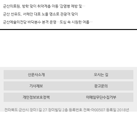
군산의료원, 방학 맞이 취약계층 아동 ‘감염병 예방 및…
군산 선유도, 서해안 대표 노을 명소로 관광객 맞이
군산예술의전당 바닥분수 본격 운영…도심 속 시원한 여름…
신문사소개
오시는 길
기사제보
광고문의
개인정보보호정책
이메일무단수집거부
전라북도 군산시 장미1길 27 장미빌딩 2층 등록번호 전북-아00507 등록일 2018년
7월 23일 대표 발행인 채명룡
Tel.
063-445-4700
Fax.
063-442-3883
청소년보호책임자. 김혜진
대표메일.
newgunsanews@naver.com
ⓒ 2020. 새군산신문 all rights reserved.
PC
Mobile