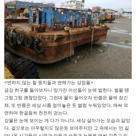
<
변하지 않는 철 뭉치들과 변해가는 상점들
>
금강 하구를 돌아보자니 망가진 어선들이 눈에 밟힌다
.
썰물 땐
그렁그렁 괜찮았었다
.
그런데 물이 들어오자 반쯤은 물에 잠긴
채
,
또 반쯤은 세상 시름 엎어놓은 듯 벌렁 누워있었다
.
애써 외
면하며 한걸음씩 천천히 걷는다
.
강물은 눈에 보이는 게 다가 아니다
.
세상 살아가는 모습과 닮았
다
.
겉으로는 아무렇지도 않은듯 보여주지만 그 속에서는 먼 길
떠나온 시간들의 시련과 아픔과 슬픔과 눈물을 애써 감추고 있