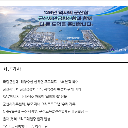
최근기사
국립군산대, 해양수산 산학연 프로젝트 LAB 본격 착수
군산시의회-군산상공회의소, 지역경제 활성화 위해 머리 …
SGC에너지, 취약계층 아동에 ‘희망의 집’ 선물
군산시가족센터, 부모·자녀 요리프로그램 “우리 가족 …
NH농협은행 군산시지부, 군산교육발전진흥재단에 장학금 …
올해 첫 비브리오패혈증 환자 발생
"엄마... 사랑합니다.", 창작극단…