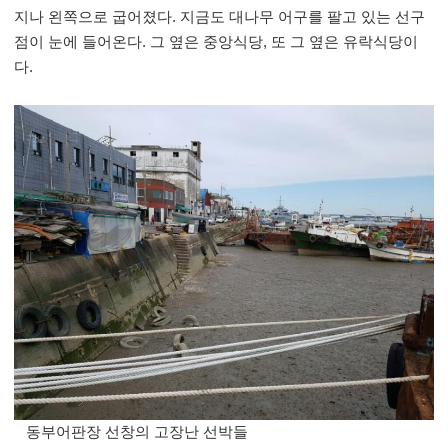
지나 왼쪽으로 굽어졌다
.
지금도 대나무 어구를 팔고 있는 선구
점이 눈에 들어온다
.
그 옆은 중앙식당
,
또 그 옆은 유락식당이
다
.
동부어판장 선창의 고장난 선박들