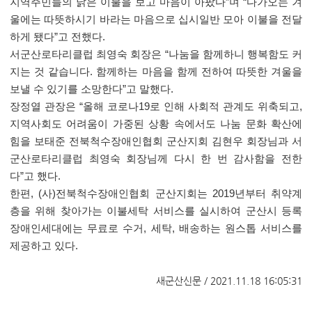
지역주민들의 낡은 이불을 보고 마음이 아팠다
”
며
“
다가오는 겨
울에는 따뜻하시기 바라는 마음으로 십시일반 모아 이불을 전달
하게 됐다
”
고 전했다
.
서군산로타리클럽 최영숙 회장은
“
나눔을 함께하니 행복함도 커
지는 것 같습니다
.
함께하는 마음을 함께 전하여 따뜻한 겨울을
보낼 수 있기를 소망한다
”
고 말했다
.
장정열 관장은
“
올해 코로나
19
로 인해 사회적 관계도 위축되고
,
지역사회도 어려움이 가중된 상황 속에서도 나눔 문화 확산에
힘을 보태준 전북척수장애인협회 군산지회 김현우 회장님과 서
군산로타리클럽 최영숙 회장님께 다시 한 번 감사함을 전한
다
”
고 했다
.
한편
, (
사
)
전북척수장애인협회 군산지회는
2019
년부터 취약계
층을 위해 찾아가는 이불세탁 서비스를 실시하여 군산시 등록
장애인세대에는 무료로 수거
,
세탁
,
배송하는 원스톱 서비스를
제공하고 있다
.
새군산신문 / 2021.11.18 16:05:31