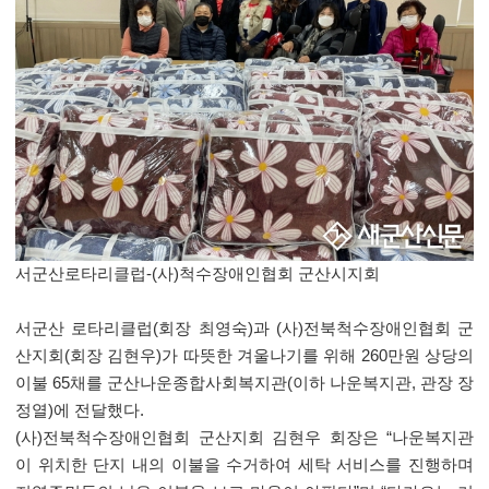
서군산로타리클럽
-(
사
)
척수장애인협회 군산시지회
서군산 로타리클럽
(
회장 최영숙
)
과
(
사
)
전북척수장애인협회 군
산지회
(
회장 김현우
)
가 따뜻한 겨울나기를 위해
260
만원 상당의
이불
65
채를 군산나운종합사회복지관
(
이하 나운복지관
,
관장 장
정열
)
에 전달했다
.
(
사
)
전북척수장애인협회 군산지회 김현우 회장은
“
나운복지관
이 위치한 단지 내의 이불을 수거하여 세탁 서비스를 진행하며