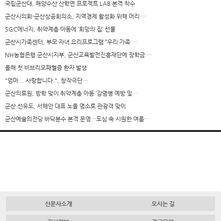
국립군산대, 해양수산 산학연 프로젝트 LAB 본격 착수
군산시의회-군산상공회의소, 지역경제 활성화 위해 머리 …
SGC에너지, 취약계층 아동에 ‘희망의 집’ 선물
군산시가족센터, 부모·자녀 요리프로그램 “우리 가족 …
NH농협은행 군산시지부, 군산교육발전진흥재단에 장학금 …
올해 첫 비브리오패혈증 환자 발생
"엄마... 사랑합니다.", 창작극단…
군산의료원, 방학 맞이 취약계층 아동 ‘감염병 예방 및…
군산 선유도, 서해안 대표 노을 명소로 관광객 맞이
군산예술의전당 바닥분수 본격 운영…도심 속 시원한 여름…
신문사소개
오시는 길