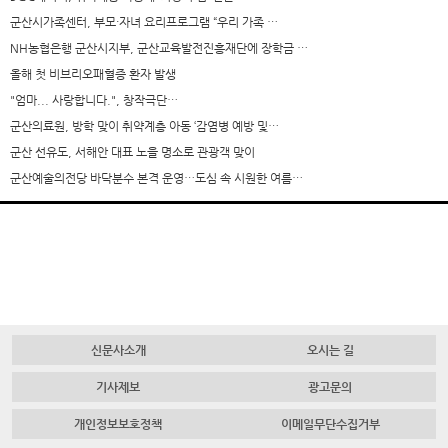
군산시가족센터, 부모·자녀 요리프로그램 “우리 가족 …
NH농협은행 군산시지부, 군산교육발전진흥재단에 장학금 …
올해 첫 비브리오패혈증 환자 발생
"엄마... 사랑합니다.", 창작극단…
군산의료원, 방학 맞이 취약계층 아동 ‘감염병 예방 및…
군산 선유도, 서해안 대표 노을 명소로 관광객 맞이
군산예술의전당 바닥분수 본격 운영…도심 속 시원한 여름…
신문사소개
오시는 길
기사제보
광고문의
개인정보보호정책
이메일무단수집거부