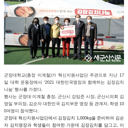
군장대학교
(
총장 이계철
)
가 혁신지원사업단 주관으로 지난
17
일 대학 운동장에서
‘2021
대한민국명장과 함께하는 김장김치
나눔
’
행사를 가졌다
.
행사는 군장대 이계철 총장
,
군산시 강임준 시장
,
군산시의회 김
영일 부의장
,
김순자 대한민국 김치부문 명장 등 관계자
,
학생
10
0
여명이 참석했다
.
군장대 혁신지원사업단에서 김장김치
1,000kg
을 준비하여 김순
자 김치명장과 학생들이 참여한 가운데 김장김치를 담그고
,
이