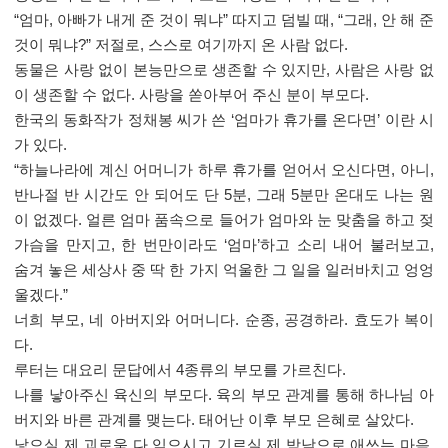
“
엄마
,
아빠가 내게 준 것이 뭐냐
”
따지고 덤빌 때
, “
그래
,
안 해 준
것이 뭐냐
?”
저절로
,
스스로 여기까지 온 사람 없다
.
동물은 사랑 없이 본능만으로 생존할 수 있지만
,
사람은 사랑 없
이 생존할 수 없다
.
사랑을 쏟아부어 주신 분이 부모다
.
한국의 동화작가 정채봉 씨가 쓴
‘
엄마가 휴가를 온다면
’
이란 시
가 있다
.
“
하늘나라에 계신 어머니가 하루 휴가를 얻어서 오신다면
,
아니
,
반나절 반 시간도 안 되어도 단
5
분
,
그래
5
분만 온대도 나는 원
이 없겠다
.
얼른 엄마 품속으로 들어가 엄마와 눈 맞춤을 하고 젖
가슴을 만지고
,
한 번만이라도
‘
엄마
’
하고 소리 내어 불러보고
,
숨겨 놓은 세상사 중 딱 한 가지 억울한 그 일을 일러바치고 엉엉
울겠다
.”
너희 부모
,
네 아버지와 어머니다
.
순종
,
공경하라
.
효도가 복이
다
.
루터는 대요리 문답에서
4
종류의 부모를 가르친다
.
나를 낳아주신 육신의 부모다
.
육의 부모 관계를 통해 하나님 아
버지와 바른 관계를 맺는다
.
태어난 이후 부모 은혜로 살았다
.
낳으실 제 괴로움 다 잊으시고 기르실 제 밤낮으로 애쓰는 마음
.