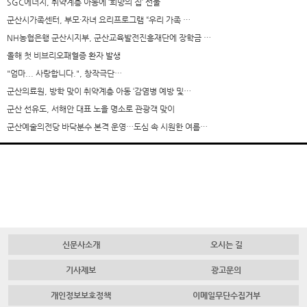
SGC에너지, 취약계층 아동에 ‘희망의 집’ 선물
군산시가족센터, 부모·자녀 요리프로그램 “우리 가족 …
NH농협은행 군산시지부, 군산교육발전진흥재단에 장학금 …
올해 첫 비브리오패혈증 환자 발생
"엄마... 사랑합니다.", 창작극단…
군산의료원, 방학 맞이 취약계층 아동 ‘감염병 예방 및…
군산 선유도, 서해안 대표 노을 명소로 관광객 맞이
군산예술의전당 바닥분수 본격 운영…도심 속 시원한 여름…
신문사소개
오시는 길
기사제보
광고문의
개인정보보호정책
이메일무단수집거부