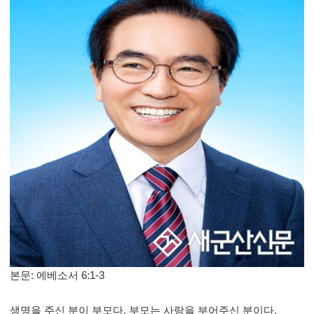
본문
:
에베소서
6:1-3
생명을 주신 분이 부모다
.
부모는 사랑을 부어주신 분이다
.