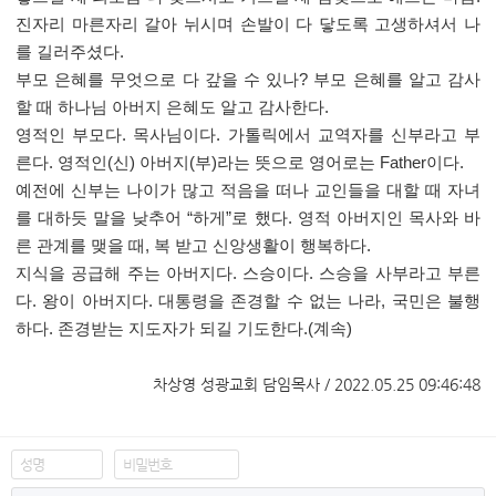
진자리 마른자리 갈아 뉘시며 손발이 다 닿도록 고생하셔서 나
를 길러주셨다
.
부모 은혜를 무엇으로 다 갚을 수 있나
?
부모 은혜를 알고 감사
할 때 하나님 아버지 은혜도 알고 감사한다
.
영적인 부모다
.
목사님이다
.
가톨릭에서 교역자를 신부라고 부
른다
.
영적인
(
신
)
아버지
(
부
)
라는 뜻으로 영어로는
Father
이다
.
예전에 신부는 나이가 많고 적음을 떠나 교인들을 대할 때 자녀
를 대하듯 말을 낮추어
“
하게
”
로 했다
.
영적 아버지인 목사와 바
른 관계를 맺을 때
,
복 받고 신앙생활이 행복하다
.
지식을 공급해 주는 아버지다
.
스승이다
.
스승을 사부라고 부른
다
.
왕이 아버지다
.
대통령을 존경할 수 없는 나라
,
국민은 불행
하다
.
존경받는 지도자가 되길 기도한다
.(
계속
)
차상영 성광교회 담임목사 / 2022.05.25 09:46:48