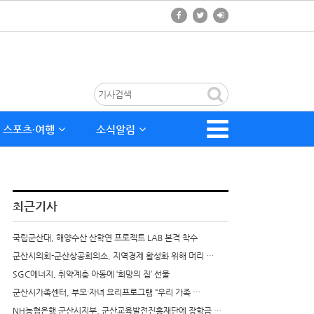
스포츠∙여행
소식알림
최근기사
국립군산대, 해양수산 산학연 프로젝트 LAB 본격 착수
군산시의회-군산상공회의소, 지역경제 활성화 위해 머리 …
SGC에너지, 취약계층 아동에 ‘희망의 집’ 선물
군산시가족센터, 부모·자녀 요리프로그램 “우리 가족 …
NH농협은행 군산시지부, 군산교육발전진흥재단에 장학금 …