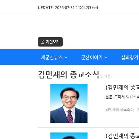
UPDATE. 2026-07-31 11:04:33 (금)
지면보기
새군산뉴스
군산이야기
삶의향기
김민재의 종교소식
(214건)
(김민재의 종교
본문: 로마서 5:12-14
김민재의 종교소식 | 아름다
(김민재의 종교