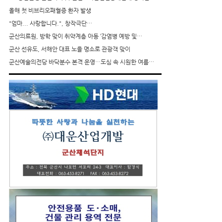
올해 첫 비브리오패혈증 환자 발생
"엄마... 사랑합니다.", 창작극단…
군산의료원, 방학 맞이 취약계층 아동 ‘감염병 예방 및…
군산 선유도, 서해안 대표 노을 명소로 관광객 맞이
군산예술의전당 바닥분수 본격 운영…도심 속 시원한 여름…