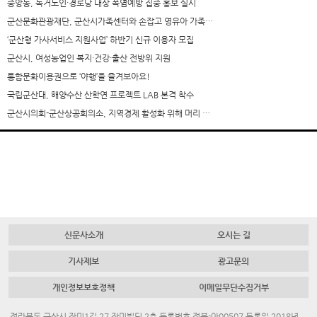
중앙동, 독거노인·경로당 대상 폭염예방 집중 홍보 실시
군산문화관광재단, 군산시가족센터와 손잡고 영유아 가족…
‘군산형 가사서비스 지원사업’ 하반기 신규 이용자 모집
군산시, 여성농업인 복지·건강·출산 전방위 지원
통합문화이용권으로 ‘야행’을 즐겨보아요!
국립군산대, 해양수산 산학연 프로젝트 LAB 본격 착수
군산시의회-군산상공회의소, 지역경제 활성화 위해 머리 …
신문사소개
오시는 길
기사제보
광고문의
개인정보보호정책
이메일무단수집거부
전라북도 군산시 장미1길 27 장미빌딩 2층 등록번호 전북-아00507 등록일 2018년