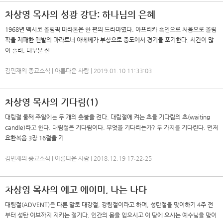
차상영 목사의 성광 강단: 하나님의 은혜
1968년 멕시코 올림픽 마라톤은 한 편의 드라마였다. 아프리카 흑인으로 처음으로 올림
픽을 제패한 맨발의 마라토너 아베베가 부상으로 중도에서 경기를 포기한다. 시간이 많
이 흘러, 대부분 선
김민재의 종교소식 | 아름다운 사람 | 2019.01.10 11:33:03
차상영 목사의 기다림(1)
대림절 둘째 주일에는 두 개의 촛불을 켠다. 대림절에 켜는 초를 기다림의 초(waiting
candle)라고 한다. 대림절은 기다림이다. 무엇을 기다리는가? 두 가지를 기다린다. 먼저
요한복음 3장 16절을 기
김민재의 종교소식 | 아름다운 사람 | 2018.12.19 17:22:25
차상영 목사의 에고 에이미, 나는 나다
대림절(ADVENT)은 다른 말로 대강절, 강림절이라고 하며, 성탄절을 맞이하기 4주 전
부터 성탄 이브까지 지키는 절기다. 인간의 몸을 입으시고 이 땅에 오시는 예수님을 맞이