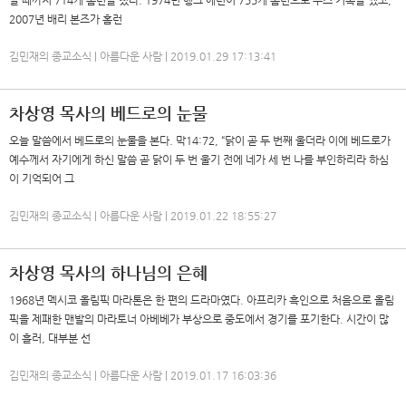
할 때까지 714개 홈런을 쳤다. 1974년 행크 에런이 755개 홈런으로 루스 기록을 깼고,
2007년 배리 본즈가 홈런
김민재의 종교소식 | 아름다운 사람 | 2019.01.29 17:13:41
차상영 목사의 베드로의 눈물
오늘 말씀에서 베드로의 눈물을 본다. 막14:72, “닭이 곧 두 번째 울더라 이에 베드로가
예수께서 자기에게 하신 말씀 곧 닭이 두 번 울기 전에 네가 세 번 나를 부인하리라 하심
이 기억되어 그
김민재의 종교소식 | 아름다운 사람 | 2019.01.22 18:55:27
차상영 목사의 하나님의 은혜
1968년 멕시코 올림픽 마라톤은 한 편의 드라마였다. 아프리카 흑인으로 처음으로 올림
픽을 제패한 맨발의 마라토너 아베베가 부상으로 중도에서 경기를 포기한다. 시간이 많
이 흘러, 대부분 선
김민재의 종교소식 | 아름다운 사람 | 2019.01.17 16:03:36