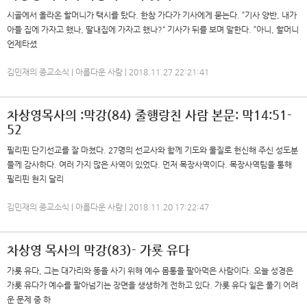
시골에서 올라온 할머니가 택시를 탔다. 한참 가다가 기사에게 묻는다. ”기사 양반, 내가
아들 집에 가자고 했나, 딸내집에 가자고 했나?“ 기사가 뒤를 보며 말한다. ”아니, 할머니
언제타셨
김민재의 종교소식 | 아름다운 사람 | 2018.11.27 22:21:41
차상영목사의 :막강(84) 줄행랑친 사람 본문: 막14:51-
52
필리핀 단기선교를 잘 마쳤다. 27명의 선교사와 함께 기도와 물질로 헌신해 주신 성도분
들께 감사하다. 여러 가지 많은 사역이 있었다. 먼저 목장사역이다. 목장사역팀을 통해
필리핀 현지 달리
김민재의 종교소식 | 아름다운 사람 | 2018.11.20 17:22:47
차상영 목사의 막강(83)- 가룟 유다
가룟 유다, 그는 대가리와 똥을 사기 위해 예수 몸통을 팔아먹은 사람이다. 오늘 성경은
가룟 유다가 예수를 팔아넘기는 장면을 생생하게 전하고 있다. 가룟 유다 일은 풀기 어려
운 문제 중 하