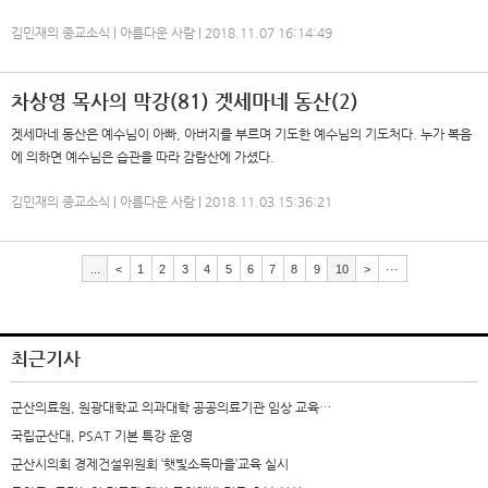
김민재의 종교소식 | 아름다운 사람 | 2018.11.07 16:14:49
차상영 목사의 막강(81) 겟세마네 동산(2)
겟세마네 동산은 예수님이 아빠, 아버지를 부르며 기도한 예수님의 기도처다. 누가 복음
에 의하면 예수님은 습관을 따라 감람산에 가셨다.
김민재의 종교소식 | 아름다운 사람 | 2018.11.03 15:36:21
...
<
1
2
3
4
5
6
7
8
9
10
>
···
최근기사
군산의료원, 원광대학교 의과대학 공공의료기관 임상 교육…
국립군산대, PSAT 기본 특강 운영
군산시의회 경제건설위원회 ‘햇빛소득마을’교육 실시