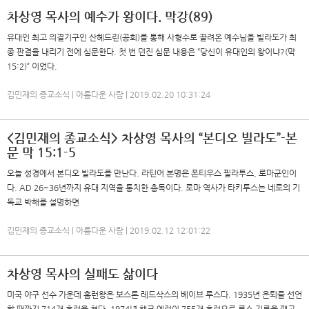
차상영 목사의 예수가 왕이다. 막강(89)
유대인 최고 의결기구인 산헤드린(공회)를 통해 사형수로 끌려온 예수님을 빌라도가 최
종 판결을 내리기 전에 심문한다. 첫 번 던진 심문 내용은 “당신이 유대인의 왕이냐?(막
15:2)” 이었다.
김민재의 종교소식 | 아름다운 사람 | 2019.02.20 10:31:24
<김민재의 종교소식> 차상영 목사의 “본디오 빌라도”-본
문 막 15:1-5
오늘 성경에서 본디오 빌라도를 만난다. 라틴어 본명은 폰티우스 필라투스, 로마군인이
다. AD 26~36년까지 유대 지역을 통치한 총독이다. 로마 역사가 타키투스는 네로의 기
독교 박해를 설명하면
김민재의 종교소식 | 아름다운 사람 | 2019.02.12 12:01:22
차상영 목사의 실패도 삶이다
미국 야구 선수 가운데 홈런왕은 보스톤 레드삭스의 베이브 루스다. 1935년 은퇴를 선언