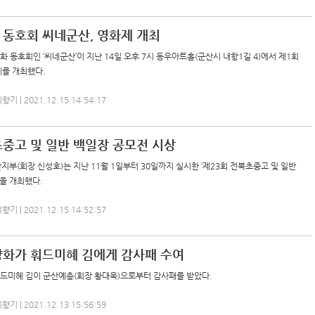
 동호회 씨네군산, 영화제 개최
화 동호회인 ‘씨네군산’이 지난 14일 오후 7시 동우아트홀(군산시 내항1길 4)에서 제1회
제를 개최했다.
 | 2021.12.15 14:54:17
초중고 및 일반 백일장 공모전 시상
지부(회장 신성호)는 지난 11월 1일부터 30일까지 실시한 ‘제23회 전북초중고 및 일반
을 개최했다.
 | 2021.12.15 14:52:57
양화가 훠드미혜 김에게 감사패 수여
훠드미혜 김이 군산예총(회장 황대욱)으로부터 감사패를 받았다.
 | 2021.12.13 15:56:59