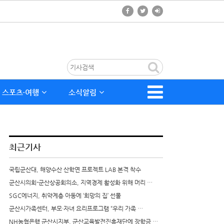
스포츠∙여행
소식알림
최근기사
국립군산대, 해양수산 산학연 프로젝트 LAB 본격 착수
군산시의회-군산상공회의소, 지역경제 활성화 위해 머리 …
SGC에너지, 취약계층 아동에 ‘희망의 집’ 선물
군산시가족센터, 부모·자녀 요리프로그램 “우리 가족 …
NH농협은행 군산시지부, 군산교육발전진흥재단에 장학금 …