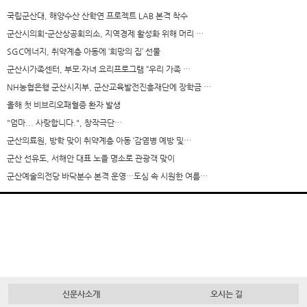
국립군산대, 해양수산 산학연 프로젝트 LAB 본격 착수
군산시의회-군산상공회의소, 지역경제 활성화 위해 머리 …
SGC에너지, 취약계층 아동에 ‘희망의 집’ 선물
군산시가족센터, 부모·자녀 요리프로그램 “우리 가족 …
NH농협은행 군산시지부, 군산교육발전진흥재단에 장학금 …
올해 첫 비브리오패혈증 환자 발생
"엄마... 사랑합니다.", 창작극단…
군산의료원, 방학 맞이 취약계층 아동 ‘감염병 예방 및…
군산 선유도, 서해안 대표 노을 명소로 관광객 맞이
군산예술의전당 바닥분수 본격 운영…도심 속 시원한 여름…
신문사소개
오시는 길