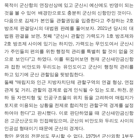
목적이 군산항의 연장선상에 있고 군산시 예산에도 반영이 되는
것을 볼 수 있어 배경만으로도 충분히 군산의 신항만인 것이다.
다음으로 김제가 본인들 관할권임을 입증한다고 주장하는 2호
방조제 판결당시의 대법원 판례를 풀어보자. 2021년 당시의 대
법원 판결을 보면, 첫째 “군산시 관할인 가력도가 1호 방조제와
2호 방조제 사이에 있기는 하지만, 가력도는 무인도여서 군산시
가 주민들의 편의를 위한 행정적 관리를 특별히 할 것이 없을 것
으로 보인다”고 하였다. 이를 뒤집어보면 현재 군산새만금신항
과 접한 비안도와 두리도는 유인도이고 군산이 행정적 관리를
하고 있기에 군산 관할임을 뒷받침한다.
둘째 “매립지와 인근 지방자치단체 관할구역의 연결 형상, 연접
관계 및 거리, 관할의 경계로 쉽게 인식될 수 있는 도로, 하천, 운
하 등 자연지형 및 인공구조물의 위치 등을 고려하여 매립지가
토지로 이용되는 상황을 전제로 합리적인 관할구역 경계를 설정
하여야 한다”고 판시했다. 이로 판단하였을 때 군산새만금신항
은 고군산군도와 인접해있으며, 군산의 비안도와 두리도 사이의
인공섬 형태이기 때문에 군산의 경계다.
항만 운영의 전문성도 무시할 수 없다. 1979년 군산외항 1부두