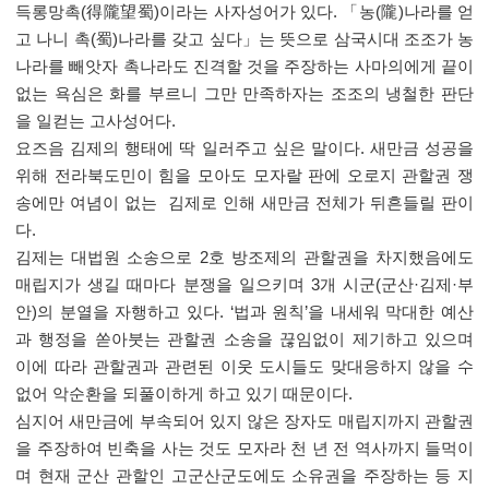
득롱망촉(得隴望蜀)이라는 사자성어가 있다. 「농(隴)나라를 얻
고 나니 촉(蜀)나라를 갖고 싶다」는 뜻으로 삼국시대 조조가 농
나라를 빼앗자 촉나라도 진격할 것을 주장하는 사마의에게 끝이
없는 욕심은 화를 부르니 그만 만족하자는 조조의 냉철한 판단
을 일컫는 고사성어다.
요즈음 김제의 행태에 딱 일러주고 싶은 말이다. 새만금 성공을
위해 전라북도민이 힘을 모아도 모자랄 판에 오로지 관할권 쟁
송에만 여념이 없는 김제로 인해 새만금 전체가 뒤흔들릴 판이
다.
김제는 대법원 소송으로 2호 방조제의 관할권을 차지했음에도
매립지가 생길 때마다 분쟁을 일으키며 3개 시군(군산·김제·부
안)의 분열을 자행하고 있다. ‘법과 원칙’을 내세워 막대한 예산
과 행정을 쏟아붓는 관할권 소송을 끊임없이 제기하고 있으며
이에 따라 관할권과 관련된 이웃 도시들도 맞대응하지 않을 수
없어 악순환을 되풀이하게 하고 있기 때문이다.
심지어 새만금에 부속되어 있지 않은 장자도 매립지까지 관할권
을 주장하여 빈축을 사는 것도 모자라 천 년 전 역사까지 들먹이
며 현재 군산 관할인 고군산군도에도 소유권을 주장하는 등 지