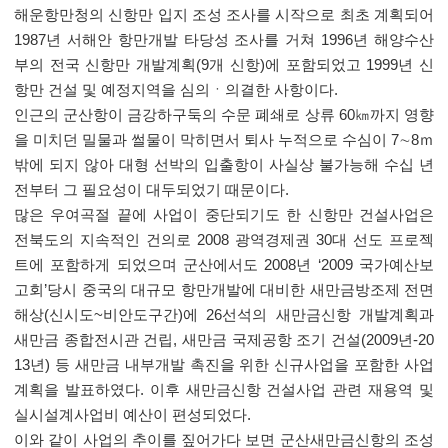
해운항만청의 신항만 입지 조성 조사를 시작으로 최초 계획되어
1987년 서해안 항만개발 타당성 조사를 거쳐 1996년 해양수산
부의 전국 신항만 개발계획(9개 신항)에 포함되었고 1999년 신
항만 건설 및 예정지역을 심의ㆍ의결한 사항이다.
인근의 군산항이 금강하구둑의 수문 폐쇄로 상류 60㎞까지 영향
을 미치던 밀물과 썰물이 막히면서 퇴사 누적으로 수심이 7∼8ｍ
밖에 되지 않아 대형 선박의 입출항이 사실상 불가능해 수십 년
전부터 그 필요성이 대두되었기 때문이다.
많은 우여곡절 끝에 사업이 중단되기도 한 신항만 건설사업은
전북도의 지속적인 건의로 2008 광역경제권 30대 선도 프로젝
트에 포함하게 되었으며 군산에서도 2008년 ‘2009 국가예산보
고회’당시 중국의 대규모 항만개발에 대비한 새만금방조제 전면
해상(신시도~비안도구간)에 26선석의 새만금신항 개발계획과
새만금 종합전시관 건립, 새만금 국제공항 조기 건설(2009년-20
13년) 등 새만금 내부개발 촉진을 위한 신규사업을 포함한 사업
계획을 발표하였다. 이후 새만금신항 건설사업 관련 재용역 및
실시설계사업비 예산이 편성되었다.
이와 같이 사업의 추이를 짚어가다 보면 군산새만금신항의 조성