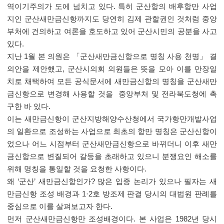
역이기주의가 도에 넘치고 있다. 특히 군산항의 배후항만 사업
지인 군산새만금신항까지도 당연히 김제 관할권인 것처럼 중앙
부처에 건의하고 여론을 호도하고 있어 군산시민의 공분을 사고
있다.
지난 1월 본 의원은 「군산새만금신항으로 명칭 사용 천명」 결
의안을 제안했고, 군산시의회 의원들은 뜻을 모아 이를 만장일
치로 채택하여 모든 공식문서에 새만금신항의 명칭을 군산새만
금신항으로 변경해 사용할 것을 중앙부처 및 전라북도청에 촉
구한 바 있다.
이는 새만금신항이 군산지방해양수산청에서 국가항만개발사업
의 일환으로 조성하는 사업으로 최초의 항만 명칭은 군산신항이
었으나 어느 시점부터 군산새만금신항으로 바뀌더니 이후 새만
금신항으로 변질되어 갈등을 초래하고 있으니 분쟁요인 해소를
위해 명칭을 통일할 것을 요청한 사항이다.
왜 ‘군산’ 새만금신항인가? 많은 입증 논리가 있으나 필자는 새
만금신항 조성 배경과 1·2호 방조제 판결 당시의 대법원 판례를
중심으로 이를 살펴보고자 한다.
먼저 군산새만금신항만 조성배경이다. 본 사업은 1982년 당시