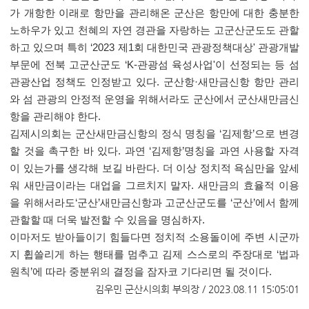
가 개항한 이래로 항만을 관리해온 군산은 항만에 대한 충분한
노하우가 있고 천혜의 자연 경관을 자랑하는 고군산군도도 관할
하고 있으며 특히 ‘2023 제1회 대한민국 관광정책대상' 관광개발
부문에 전북 고군산군도 ‘K-관광섬 육성사업'이 선정되는 등 섬
관광산업 정책도 인정받고 있다. 군산항·새만금신항 항만 관리
와 섬 관광의 안정적 운영을 위해서라도 군산에서 군산새만금신
항을 관리해야 한다.
김제시의회는 군산새만금신항의 정식 명칭을 ‘김제항’으로 변경
할 것을 촉구한 바 있다. 과연 ‘김제항’명칭을 과연 사용할 자격
이 있는가를 생각해 보길 바란다. 더 이상 정치적 욕심만을 앞세
워 새만금이라는 대업을 그르치지 말자. 새만금의 효율적 이용
을 위해서라도‘군산’새만금신항과 고군산군도를 ‘군산’에서 함께
관할할 때 더욱 발전할 수 있음을 명심하자.
이마저도 받아들이기 힘들다면 정치적 소용돌이에 주변 시군까
지 휩쓸리게 하는 행태를 멈추고 김제 스스로의 주장대로 ‘법과
원칙’에 따라 중분위의 결정을 잠자코 기다리면 될 것이다.
​
김우민 군산시의회 부의장 / 2023.08.11 15:05:01