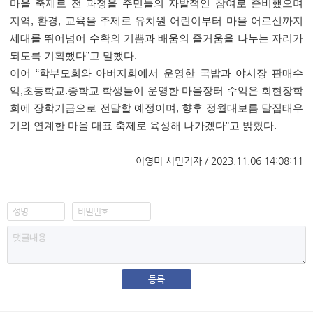
마을 축제로 전 과정을 주민들의 자발적인 참여로 준비했으며
지역
,
환경
,
교육을 주제로 유치원 어린이부터 마을 어르신까지
세대를 뛰어넘어 수확의 기쁨과 배움의 즐거움을 나누는 자리가
되도록 기획했다
”
고 말했다
.
이어
“
학부모회와 아버지회에서 운영한 국밥과 야시장 판매수
익
,
초등학교
.
중학교 학생들이 운영한 마을장터 수익은 회현장학
회에 장학기금으로 전달할 예정이며
,
향후 정월대보름 달집태우
기와 연계한 마을 대표 축제로 육성해 나가겠다
”
고 밝혔다
.
이영미 시민기자 / 2023.11.06 14:08:11