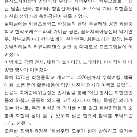
촌지도자회장의 면민의장 수상과 지역주민과 학부모들로 구성
된 탈춤
,
난타
,
통키타
,
청암산메아리
,
어쿠스틱 기타
,
회현출신
신진희 성악가의 축하공연이 뒤를 이었다
.
둘째날에는 회현초등학교 학생들의 현악
,
우쿨레레 공연 회현중
학교 현악오케스트라와 가야금 공연
,
꿈터지역아동센터 악기연
주
,
학부모동아리 칸타빌레의 현악연주
,
회현소리의 합창
,
논두
렁날라리들의 커뮤니티댄스 공연 등 다채로운 프로그램들이 이
어졌다
.
이밖에도 각종 전시
,
체험과 놀이마당
,
노래자랑
,
야시장까지 다
양한 행사가 이어졌다
.
특히
1971
년 회현중학교 개교부터
1976
년까지 수학여행
,
체육
대회
,
소풍 등의 활동내용이 담긴 사진이 전시돼 이목을 끌었다
.
신용묵 축제준비위원장은 인사말을 통해
“
이번 행사는 회현면민
들의 화합과 공동체 의식을 고취시키고자 하는 특별한 의미가
있는 행사로
,
우리 회현면의 역사를 바로 알고 회현면민들의 소
통과 화합의 장이 될 수 있도록 많은 협조와 참여를 부탁드린
다
”
고 전했다
.
오주헌 집행위원장은
“
회현주민 모두가 함께 참여하고 즐기는