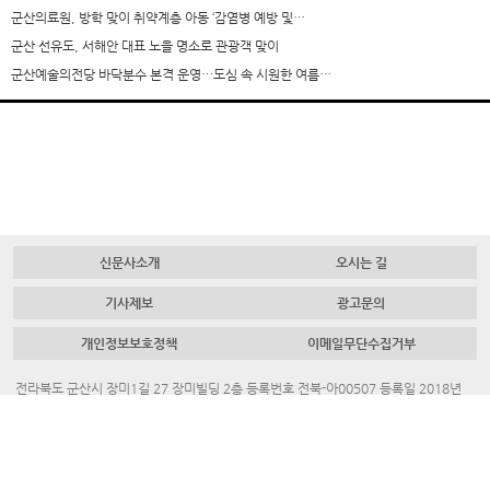
군산의료원, 방학 맞이 취약계층 아동 ‘감염병 예방 및…
군산 선유도, 서해안 대표 노을 명소로 관광객 맞이
군산예술의전당 바닥분수 본격 운영…도심 속 시원한 여름…
신문사소개
오시는 길
기사제보
광고문의
개인정보보호정책
이메일무단수집거부
전라북도 군산시 장미1길 27 장미빌딩 2층 등록번호 전북-아00507 등록일 2018년
7월 23일 대표 발행인 채명룡
Tel.
063-445-4700
Fax.
063-442-3883
청소년보호책임자. 김혜진
대표메일.
newgunsanews@naver.com
ⓒ 2020. 새군산신문 all rights reserved.
PC
Mobile