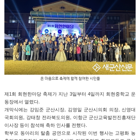
온 마음으로 축제에 함께 참여한 시민들
제
1
회 회현한마당 축제가 지난
3
일부터
4
일까지 회현중학교 운
동장에서 열렸다
.
개막식에는 강임준 군산시장
,
김영일 군산시의회 의장
,
신영대
국회의원
,
강태창 전라북도의원
,
이항근 군산교육발전진흥재단
이사장 등이 참석해 축하 인사를 전했다
.
학부모 동아리의 탈춤 공연으로 시작된 이번 행사는 고평화 농