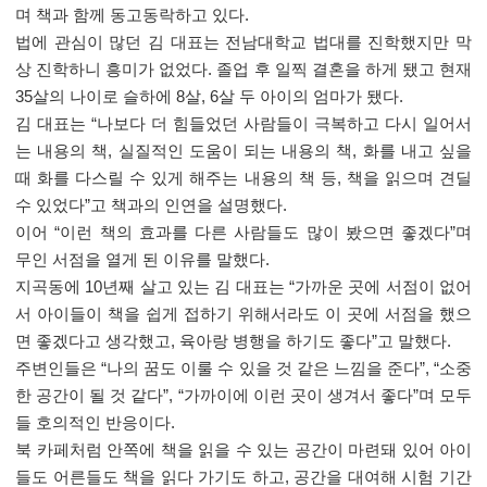
며 책과 함께 동고동락하고 있다
.
법에 관심이 많던 김 대표는 전남대학교 법대를 진학했지만 막
상 진학하니 흥미가 없었다
.
졸업 후 일찍 결혼을 하게 됐고 현재
35
살의 나이로 슬하에
8
살
, 6
살 두 아이의 엄마가 됐다
.
김 대표는
“
나보다 더 힘들었던 사람들이 극복하고 다시 일어서
는 내용의 책
,
실질적인 도움이 되는 내용의 책
,
화를 내고 싶을
때 화를 다스릴 수 있게 해주는 내용의 책 등
,
책을 읽으며 견딜
수 있었다
”
고 책과의 인연을 설명했다
.
이어
“
이런 책의 효과를 다른 사람들도 많이 봤으면 좋겠다
”
며
무인 서점을 열게 된 이유를 말했다
.
지곡동에
10
년째 살고 있는 김 대표는
“
가까운 곳에 서점이 없어
서 아이들이 책을 쉽게 접하기 위해서라도 이 곳에 서점을 했으
면 좋겠다고 생각했고
,
육아랑 병행을 하기도 좋다
”
고 말했다
.
주변인들은
“
나의 꿈도 이룰 수 있을 것 같은 느낌을 준다
”, “
소중
한 공간이 될 것 같다
”, “
가까이에 이런 곳이 생겨서 좋다
”
며 모두
들 호의적인 반응이다
.
북 카페처럼 안쪽에 책을 읽을 수 있는 공간이 마련돼 있어 아이
들도 어른들도 책을 읽다 가기도 하고
,
공간을 대여해 시험 기간