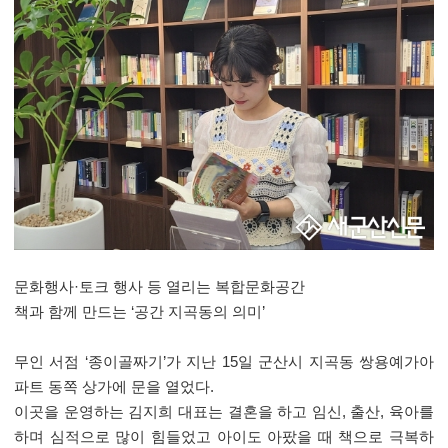
문화행사
·
토크 행사 등 열리는 복합문화공간
책과 함께 만드는
‘
공간 지곡동의 의미
’
무인 서점
‘
종이골짜기
’
가 지난
15
일 군산시 지곡동 쌍용예가아
파트 동쪽 상가에 문을 열었다
.
이곳을 운영하는 김지희 대표는 결혼을 하고 임신
,
출산
,
육아를
하며 심적으로 많이 힘들었고 아이도 아팠을 때 책으로 극복하