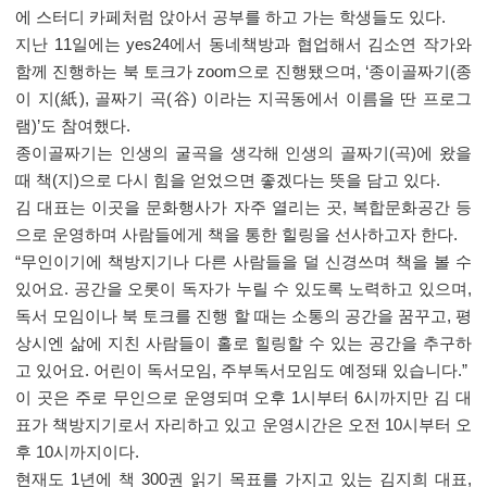
에 스터디 카페처럼 앉아서 공부를 하고 가는 학생들도 있다
.
지난
11
일에는
yes24
에서 동네책방과 협업해서 김소연 작가와
함께 진행하는 북 토크가
zoom
으로 진행됐으며
, ‘
종이골짜기
(
종
이 지
(
紙
),
골짜기 곡
(
谷
)
이라는 지곡동에서 이름을 딴 프로그
램
)’
도 참여했다
.
종이골짜기는 인생의 굴곡을 생각해 인생의 골짜기
(
곡
)
에 왔을
때 책
(
지
)
으로 다시 힘을 얻었으면 좋겠다는 뜻을 담고 있다
.
김 대표는 이곳을 문화행사가 자주 열리는 곳
,
복합문화공간 등
으로 운영하며 사람들에게 책을 통한 힐링을 선사하고자 한다
.
“
무인이기에 책방지기나 다른 사람들을 덜 신경쓰며 책을 볼 수
있어요
.
공간을 오롯이 독자가 누릴 수 있도록 노력하고 있으며
,
독서 모임이나 북 토크를 진행 할 때는 소통의 공간을 꿈꾸고
,
평
상시엔 삶에 지친 사람들이 홀로 힐링할 수 있는 공간을 추구하
고 있어요
.
어린이 독서모임
,
주부독서모임도 예정돼 있습니다
.”
이 곳은 주로 무인으로 운영되며 오후
1
시부터
6
시까지만 김 대
표가 책방지기로서 자리하고 있고 운영시간은 오전
10
시부터 오
후
10
시까지이다
.
현재도
1
년에 책
300
권 읽기 목표를 가지고 있는 김지희 대표
,