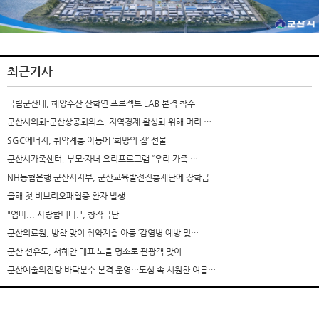
최근기사
국립군산대, 해양수산 산학연 프로젝트 LAB 본격 착수
군산시의회-군산상공회의소, 지역경제 활성화 위해 머리 …
SGC에너지, 취약계층 아동에 ‘희망의 집’ 선물
군산시가족센터, 부모·자녀 요리프로그램 “우리 가족 …
NH농협은행 군산시지부, 군산교육발전진흥재단에 장학금 …
올해 첫 비브리오패혈증 환자 발생
"엄마... 사랑합니다.", 창작극단…
군산의료원, 방학 맞이 취약계층 아동 ‘감염병 예방 및…
군산 선유도, 서해안 대표 노을 명소로 관광객 맞이
군산예술의전당 바닥분수 본격 운영…도심 속 시원한 여름…