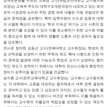
정책토론회를 주최한 조혜영 교수
(
국립군산대학교 교수평의회
의장
)
는 교육부 주도의 대학구조개편과정이 내포하고 있는 초자
유적 시장경제 논리와 무한 경쟁 속에 내몰린 지방 국립대의 현
실과 문제점을 공유했다
.
특히 입학자원의 수도권 집중과 대학
의 서열화 확산이 가져오는
‘
학과 지속성
’
위기는 교수 사회의 침
체 분위기를 조성할 수 있어 이를 최소화하기 위한 교수회 역할
의 중요성과 함께 세 대학의 원활한 소통과 사안 공유의 필요성
을 강조했다
.
연사로 참여한 김동근 교수
(
전북대학교 교수회장
)
는 학생의 전
공 선택권을 보장하기 위한
‘
무학과 제도
’
확대 시행으로 인한 여
러 문제점 발생에 대한 가능성과 학생과 교수가 상생하는 합리
적인 제도가 정착되기 위해서는 대학의 전산시스템과 행정적인
정비가 갖추어질 필요가 있음을 언급했다
.
송지환 교수
(
전주교육대학교 교수회장
)
는
‘
교수회나 교수평의회
는 각 대학에서 교원을 대표하는 협의체로서 대학 정책 결정에
도 관여하고 있는 만큼 그 상징성이 크지만
,
교수들의 자발적 활
동을 독려할 수 있는 지원이나 여건은 부족하다
.
이를 해결하기
위해서는 교수회의 자율성과 독립성을 보장할 수 있는 제도적