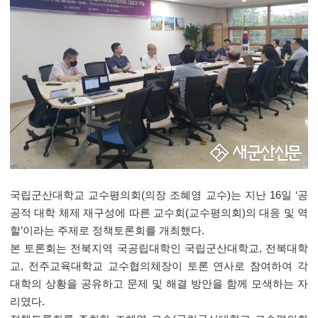
국립군산대학교 교수평의회
(
의장 조혜영 교수
)
는 지난
16
일
‘
공
공적 대학 체제 재구성에 따른 교수회
(
교수평의회
)
의 대응 및 역
할
’
이라는 주제로 정책토론회를 개최했다
.
본 토론회는 전북지역 국공립대학인 국립군산대학교
,
전북대학
교
,
전주교육대학교 교수협의체장이 토론 연사로 참여하여 각
대학의 상황을 공유하고 문제 및 해결 방안을 함께 모색하는 자
리였다
.