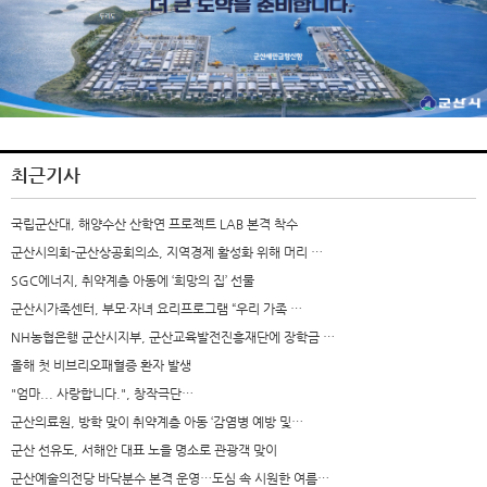
최근기사
국립군산대, 해양수산 산학연 프로젝트 LAB 본격 착수
군산시의회-군산상공회의소, 지역경제 활성화 위해 머리 …
SGC에너지, 취약계층 아동에 ‘희망의 집’ 선물
군산시가족센터, 부모·자녀 요리프로그램 “우리 가족 …
NH농협은행 군산시지부, 군산교육발전진흥재단에 장학금 …
올해 첫 비브리오패혈증 환자 발생
"엄마... 사랑합니다.", 창작극단…
군산의료원, 방학 맞이 취약계층 아동 ‘감염병 예방 및…
군산 선유도, 서해안 대표 노을 명소로 관광객 맞이
군산예술의전당 바닥분수 본격 운영…도심 속 시원한 여름…