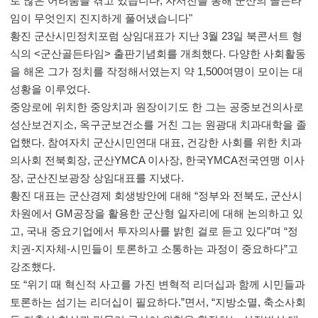
로 많은 어려움을 겪고 있습니다
,
자서전을 통해 군산의 골든타
임이 무엇인지 진지하게 풀어냈습니다
"
황진 군산시민정치포럼 상임대표가 지난
3
월
23
일 북콘서트 형
식의
<
군산골든타임
>
출판기념회를 개최했다
.
다양한 사회활동
을 해온 그가 정치를 작정해서였는지 약
1,500
여명이 모이는 대
성황을 이루었다
.
중앙로에 위치한 중앙치과 원장이기도 한 그는 공중보건의사로
성산보건지소
,
옥구군보건소를 거친 그는 원광대 치과대학을 졸
업했다
.
참여자치 군산시민연대 대표
,
건강한 사회를 위한 치과
의사회 전북회장
,
군산
YMCA
이사장
,
한국
YMCA
전국연맹 이사
장
,
군산진보광장 상임대표를 지냈다
.
황진 대표는 군산경제 회생방안에 대해
“
정부와 전북도
,
군산시
차원에서
GM
공장을 활용한 군산형 일자리에 대해 논의하고 있
고
,
국내 중요기업에서 투자의사를 밝힌 걸로 듣고 있다
”
며
“
정
치권
-
지자체
-
시민들이 토론하고 소통하는 과정이 중요하다
”
고
강조했다
.
또
“
위기 때 혁신적 사고를 가진 변혁적 리더십과 함께 시민들과
토론하는 섬기는 리더십이 필요하다
.”
면서
, “
지방소멸
,
축소사회