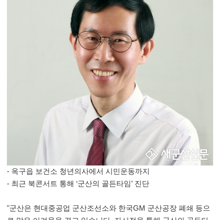
-
옥구읍 보건소 청년의사에서 시민운동까지
-
최근 북콘서트 통해
‘
군산의 골든타임
’
진단
"
군산은 현대중공업 군산조선소와 한국
GM
군산공장 폐쇄 등으