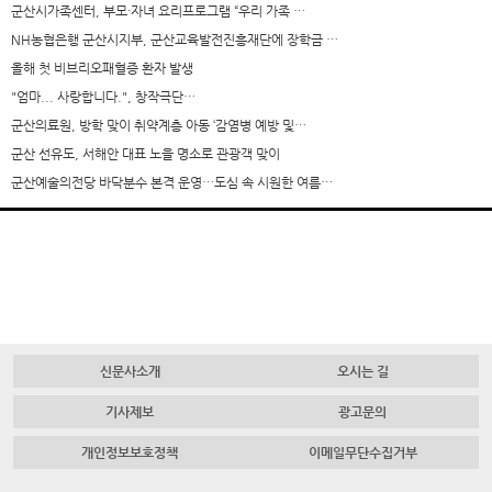
군산시가족센터, 부모·자녀 요리프로그램 “우리 가족 …
NH농협은행 군산시지부, 군산교육발전진흥재단에 장학금 …
올해 첫 비브리오패혈증 환자 발생
"엄마... 사랑합니다.", 창작극단…
군산의료원, 방학 맞이 취약계층 아동 ‘감염병 예방 및…
군산 선유도, 서해안 대표 노을 명소로 관광객 맞이
군산예술의전당 바닥분수 본격 운영…도심 속 시원한 여름…
신문사소개
오시는 길
기사제보
광고문의
개인정보보호정책
이메일무단수집거부