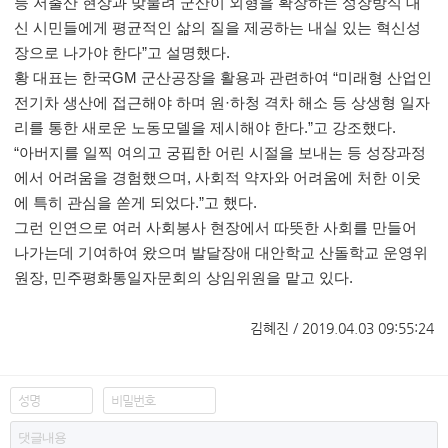
등 저출산 현상과 맞물려 군산이 외형을 확장하는 성장방식 대
신 시민들에게 평균적인 삶의 질을 제공하는 내실 있는 혁신성
장으로 나가야 한다
”
고 설명했다
.
황 대표는 한국
GM
군산공장을 활용과 관련하여
“
미래형 산업인
전기차 생산에 접근해야 하며 원
·
하청 격차 해소 등 상생형 일자
리를 통한 새로운 노동모델을 제시해야 한다
.”
고 강조했다
.
“
아버지를 일찍 여의고 궁핍한 어린 시절을 보내는 등 성장과정
에서 어려움을 경험했으며
,
사회적 약자와 어려움에 처한 이웃
에 특히 관심을 쏟게 되었다
.”
고 했다
.
그런 인연으로 여러 사회봉사 현장에서 따뜻한 사회를 만들어
나가는데 기여하여 왔으며 발달장애 대안학교 산돌학교 운영위
원장
,
민주평화통일자문회의 상임위원을 맡고 있다
.
김혜진 / 2019.04.03 09:55:24