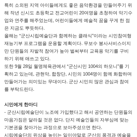
특히 소외된 지역 아이들에게도 좋은 음악환경을 만들어주기 위
해 작년 신시도 초등학교 전교어린이 20여명을 초청하여 악기수
업와 연주를 해주었는데, 어린이들에게 예술적 꿈을 꾸게 한 점
은 지금도 뿌듯하다.
올해는 “군산시립예술단과 함께하는 클래식”이라는 시민참여형
재능기부 프로그램을 운용할 계획이다. 무보수 봉사서비스이지
만 단원들의 자발적 참여가 높아 벌써부터 교육용 악기를 구비
하기 위해 애쓰고 있다.
또한 9월 28일 월명체육관에서 “군산시민 1004의 하모니”를 기
획하고 있는데, 관현악, 합창단, 시민의 1004명이 함께 화합하며
만들어가는 의미있는 무대이다. 군산 시민의 많은 관심과 참여
를 부탁드린다.
시민에게 한마디
- 군산시립예술단이 노조에 가입했다고 해서 공연하는 단원들의
마음가짐은 달라질 것은 없다. 단지 예술인들의 자부심에 맞는
기본권을 찾아가는 과정으로 보아주셨으면 한다.
시립예술단의 위상을 높이는 일이야말로 군산의 품격과 예술을