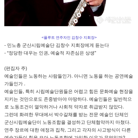
<플루트 연주자인 김창수 지회장>
- 민노총 군산시립예술단 김창수 지회장에게 듣는다
- “
정당한 대우는 인권
,
예술적 자존심은 상생
”
(편집자 주)
예술인들은 노동하는 사람들인가. 아니면 노동을 하는 공연예술
가들인가 .
예술인들, 특히 시립예술단원들은 어렵고 힘든 문화예술 현장을
지키는 것만으로도 존중받아야 마땅하다. 예술인들은 일반적으
로 노동조건이 열악하거나 사회적 약자로 취급받지 않았다.
그런데 화려한 무대에서 박수갈채를 받는 전문 예술인 단체인
군산시립예술단이 노동조합을 결성하고 단체협약까지 마쳤다.
연주 장르에 대한 애정과 집착, 그리고 각자의 사고방식이 다른
예술가들이 힘을 모아 노동조합에 가입한 이유가 무엇일까?