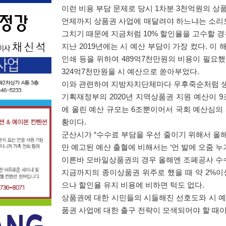
이런 비용 부담 문제로 당시
1
차분
3
천억원의 상
언제까지 상품권 사업에 매달려야 하느냐는 소리
그치기 때문에 지금처럼
10%
할인율을 고수할 경
지난
2019
년에는 시 예산 부담이 가장 컸다
.
이 
인쇄 등을 위하여
489
억
7
천만원의 비용이 필요
324
억
7
천만원을 시 예산으로 쏟아부었다
.
이와 관련하여 지방자치단체마다 우후죽순처럼 생
기획재정부의
2020
년 지역상품권 지원 예산이
9
에 올린 예산 규모는
6
조뿐이어서 국회 예산심의 
황이다
.
군산시가
“
수수료 부담을 우선 줄이기 위해서 올
만 예고된 예산 출혈에 비해서는
‘
언 발에 오줌 누
이른바 모바일상품권의 경우 올해엔 조폐공사 
지금까지의 종이상품권 위주로 했을 때 약
2%
이
으나 할인율 유지 비용에 비하면 턱도 없다
.
상품권에 대한 시민들의 시들해진 선호도와 시 예
품권 사업에 대한 출구 전략이 모색되어야 할 때