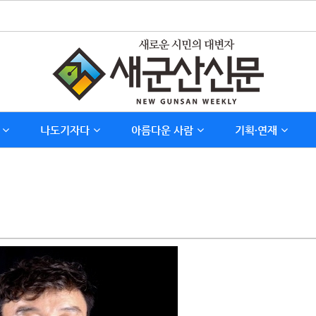
나도기자다
아름다운 사람
기획∙연재