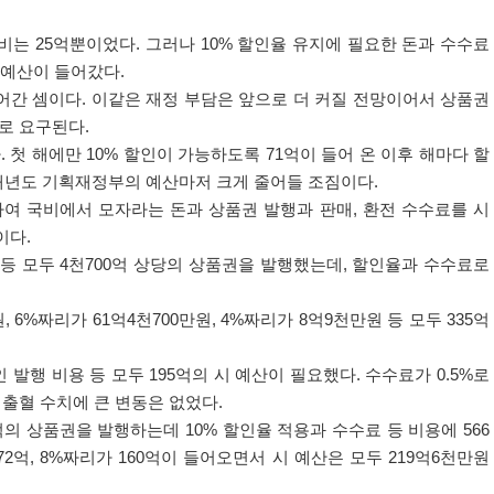
비는
25
억뿐이었다
.
그러나
10%
할인율 유지에 필요한 돈과 수수료
 예산이 들어갔다
.
어간 셈이다
.
이같은 재정 부담은 앞으로 더 커질 전망이어서 상품권
으로 요구된다
.
다
.
첫 해에만
10%
할인이 가능하도록
71
억이 들어 온 이후 해마다 할
내년도 기획재정부의 예산마저 크게 줄어들 조짐이다
.
하여 국비에서 모자라는 돈과 상품권 발행과 판매
,
환전 수수료를 시
이다
.
 등 모두
4
천
700
억 상당의 상품권을 발행했는데
,
할인율과 수수료로
원
, 6%
짜리가
61
억
4
천
700
만원
, 4%
짜리가
8
억
9
천만원 등 모두
335
억
 발행 비용 등 모두
195
억의 시 예산이 필요했다
.
수수료가
0.5%
로
 출혈 수치에 큰 변동은 없었다
.
억의 상품권을 발행하는데
10%
할인율 적용과 수수료 등 비용에
566
72
억
, 8%
짜리가
160
억이 들어오면서 시 예산은 모두
219
억
6
천만원