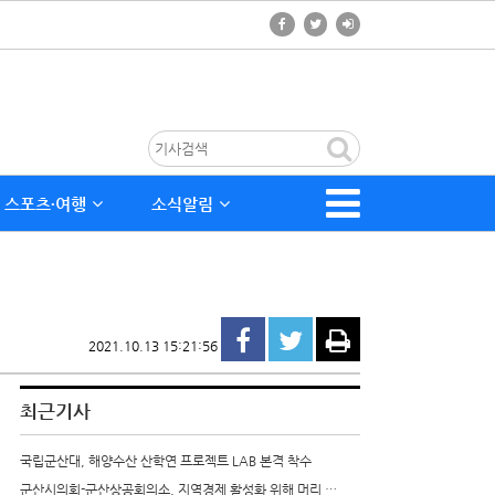
스포츠∙여행
소식알림
2021.10.13 15:21:56
최근기사
국립군산대, 해양수산 산학연 프로젝트 LAB 본격 착수
군산시의회-군산상공회의소, 지역경제 활성화 위해 머리 …