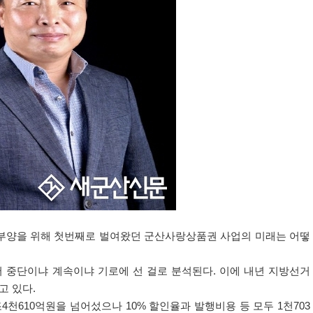
 부양을 위해 첫번째로 벌여왔던 군산사랑상품권 사업의 미래는 어떻
서 중단이냐 계속이냐 기로에 선 걸로 분석된다
.
이에 내년 지방선거
고 있다
.
조
4
천
610
억원을 넘어섰으나
10%
할인율과 발행비용 등 모두
1
천
703