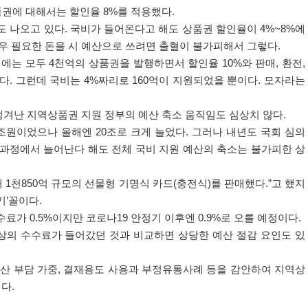
품권에 대해서는 할인율
8%
를 적용했다
.
도 나오고 있다
.
국비가 들어온다고 해도 상품권 할인율이
4%~8%
에
우 필요한 돈을 시 예산으로 쓰려면 출혈이 불가피해서 그렇다
.
해에는 모두
4
천억의 상품권을 발행하면서 할인율
10%
와 판매
,
환전
,
했다
.
그런데 국비는
4%
짜리로
160
억이 지원되었을 뿐이다
.
모자라는
겨난 지역상품권 지원 정부의 예산 축소 움직임도 심상치 않다
.
조원이었으나 올해엔
20
조로 크게 늘었다
.
그러나 내년도 국회 심의
과정에서 늘어난다 해도 전체 국비 지원 예산의 축소는 불가피한 상
해
1
천
850
억 규모의 선물형 기명식 카드
(
충전식
)
를 판매했다
.”
고 했지
기
’
꼴이다
.
수수료가
0.5%
이지만 코로나
19
안정기 이후엔
0.9%
로 오를 예정이다
.
상의 수수료가 들어갔던 것과 비교하면 상당한 예산 절감 요인도 있
산 부담 가중
,
결재용도 사용과 부정유통사례 등을 감안하여 지역상
이다
.