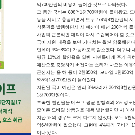
억
700
만원의 비용이 들어간 것으로 나타났다
.
그 동안 국비는
898
억
1
천
700
만원이 들어왔고
,
도
등을 시비로 충당하면서 모두
779
억
9
천만원의 시
상품권을 발행하면서 시 예산이 매년
200
억씩 들
사업의 근본적인 대책이 다시 수립되어야 할 것
국비 지원 내용을 보면 기대치는 훨씬 암울해진
인폭이
4%~8%
가 가능하도록 감소했다
.
더구나 
평균
10%
의 할인율을 일반 시민들에게 주기 위
예산으로 충당하기 버겁다는 소리가 나오는 이유
군산시는 올 해 종이
2
천
850
억
,
모바일
1
천
850
억
535
억
1
천
700
만원이 들어갔다
.
지원된 국비 예산은 연리
8%
짜리가
264
억
8
천만
1
천
700
만원이다
.
부족한 할인율을 메꾸고 평균 발행액의
2%
정도인
줄어든 모바일 상품권을 대폭 발행했지만 시 예산
지난 해의 경우도 크게 다르지 않았다
.
모두
5
천
억
6
천만원이 필요했다
.
그런데
4%
짜리 국비가
1
이나 됐다
.