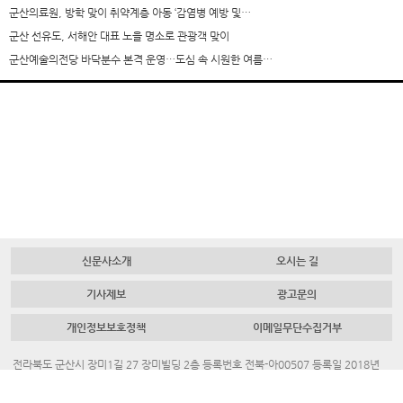
군산의료원, 방학 맞이 취약계층 아동 ‘감염병 예방 및…
군산 선유도, 서해안 대표 노을 명소로 관광객 맞이
군산예술의전당 바닥분수 본격 운영…도심 속 시원한 여름…
신문사소개
오시는 길
기사제보
광고문의
개인정보보호정책
이메일무단수집거부
전라북도 군산시 장미1길 27 장미빌딩 2층 등록번호 전북-아00507 등록일 2018년
7월 23일 대표 발행인 채명룡
Tel.
063-445-4700
Fax.
063-442-3883
청소년보호책임자. 김혜진