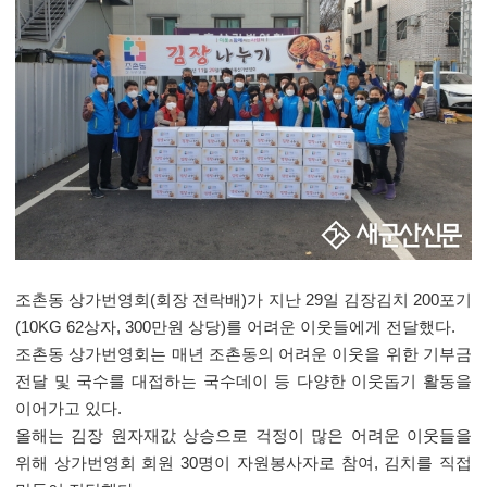
조촌동 상가번영회
(
회장 전락배
)
가 지난
29
일 김장김치
200
포기
(10KG 62
상자
, 300
만원 상당
)
를 어려운 이웃들에게 전달했다
.
조촌동 상가번영회는 매년 조촌동의 어려운 이웃을 위한 기부금
전달 및 국수를 대접하는 국수데이 등 다양한 이웃돕기 활동을
이어가고 있다
.
올해는 김장 원자재값 상승으로 걱정이 많은 어려운 이웃들을
위해 상가번영회 회원
30
명이 자원봉사자로 참여
,
김치를 직접