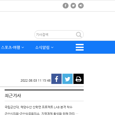
스포츠∙여행
소식알림
2022.08.03 11:15:48
최근기사
국립군산대, 해양수산 산학연 프로젝트 LAB 본격 착수
군산시의회-군산상공회의소, 지역경제 활성화 위해 머리 …