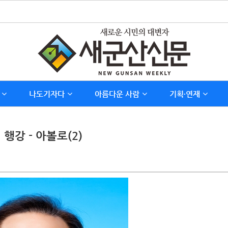
나도기자다
아름다운 사람
기획∙연재
행강 - 아볼로(2)