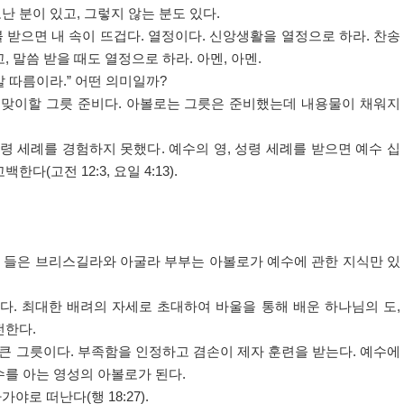
난 분이 있고
,
그렇지 않는 분도 있다
.
불 받으면 내 속이 뜨겁다
.
열정이다
.
신앙생활을 열정으로 하라
.
찬송
고
,
말씀 받을 때도 열정으로 하라
.
아멘
,
아멘
.
알 따름이라
.”
어떤 의미일까
?
 맞이할 그릇 준비다
.
아볼로는 그릇은 준비했는데 내용물이 채워지
성령 세례를 경험하지 못했다
.
예수의 영
,
성령 세례를 받으면 예수 십
고백한다
(
고전
12:3,
요일
4:13).
 들은 브리스길라와 아굴라 부부는 아볼로가 예수에 관한 지식만 있
았다
.
최대한 배려의 자세로 초대하여 바울을 통해 배운 하나님의 도
,
전한다
.
 큰 그릇이다
.
부족함을 인정하고 겸손이 제자 훈련을 받는다
.
예수에
수를 아는 영성의 아볼로가 된다
.
아가야로 떠난다
(
행
18:27).