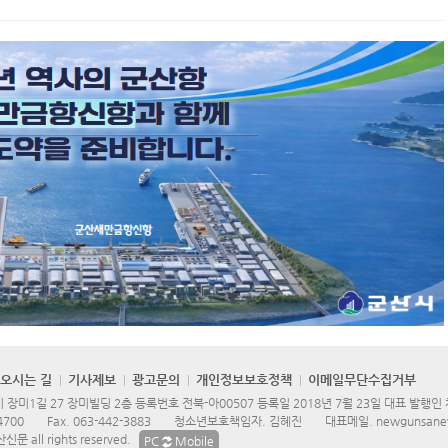
오시는 길
기사제보
광고문의
개인정보보호정책
이메일무단수집거부
장미1길 27 장미빌딩 2층 등록번호 전북-아00507 등록일 2018년 7월 23일 대표 발행인
4700
Fax.
063-442-3883
청소년보호책임자. 김혜진
대표메일.
newgunsane
문 all rights reserved.
PC
Mobile