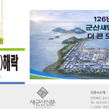
신문사소개
전라북도 군산시 
Tel.
063-445-
ⓒ 2020. 새군산신