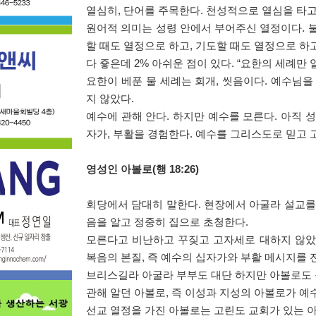
열심히
,
단어를 주목한다
.
천성적으로 열심을 타고
원어적 의미는 성령 안에서 부어주신 열정이다
.
할 때도 열정으로 하고
,
기도할 때도 열정으로 하
다 죻은데
2%
아쉬운 점이 있다
. “
요한의 세례만 
요한이 베푼 물 세례는 회개
,
씻음이다
.
예수님을
지 않았다
.
예수에 관해 안다
.
하지만 예수를 모른다
.
아직 
자가
,
부활을 경험한다
.
예수를 그리스도로 믿고 
영성인 아볼로
(
행
18:26)
회당에서 담대히 말한다
.
현장에서 아굴라 설교를
음을 알고 정중히 집으로 초청한다
.
모른다고 비난하고 꾸짖고 고자세로 대하지 않
복음의 본질
,
즉 예수의 십자가와 부활 메시지를 
브리스길라 아굴라 부부도 대단 하지만 아볼로도
관해 알던 아볼로
,
즉 이성과 지성의 아볼로가 예
선교 열정을 가진 아볼로는 고린도 교회가 있는 