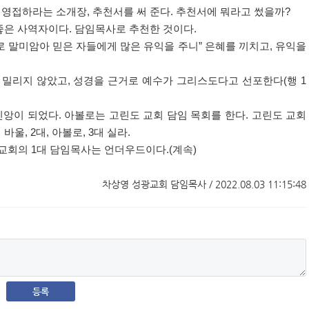
 영접하라는 소개장
,
추천서를 써 준다
.
추천서에 뭐라고 썼을까
?
좋은 사역자이다
.
담임목사로 추천한 것이다
.
로 말미암아 믿은 자들에게 많은 유익을 주니
”
은혜를 끼치고
,
유익을
 밀리지 않았고
,
성경을 근거로 예수가 그리스도다고 선포한다
(
행
1
신앙이 되었다
.
아볼로는 고린도 교회 담임 목회를 한다
.
고린도 교회
 바울
, 2
대
,
아볼로
, 3
대 실라
.
 교회의
1
대 담임목사는 언더우드이다
.(
계속
)
차상영 성광교회 담임목사 / 2022.08.03 11:15:48