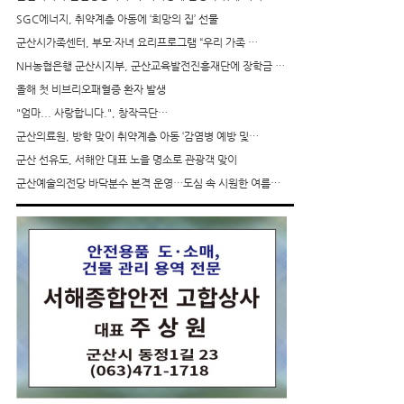
SGC에너지, 취약계층 아동에 ‘희망의 집’ 선물
군산시가족센터, 부모·자녀 요리프로그램 “우리 가족 …
NH농협은행 군산시지부, 군산교육발전진흥재단에 장학금 …
올해 첫 비브리오패혈증 환자 발생
"엄마... 사랑합니다.", 창작극단…
군산의료원, 방학 맞이 취약계층 아동 ‘감염병 예방 및…
군산 선유도, 서해안 대표 노을 명소로 관광객 맞이
군산예술의전당 바닥분수 본격 운영…도심 속 시원한 여름…