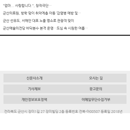
"엄마... 사랑합니다.", 창작극단…
군산의료원, 방학 맞이 취약계층 아동 ‘감염병 예방 및…
군산 선유도, 서해안 대표 노을 명소로 관광객 맞이
군산예술의전당 바닥분수 본격 운영…도심 속 시원한 여름…
신문사소개
오시는 길
기사제보
광고문의
개인정보보호정책
이메일무단수집거부
전라북도 군산시 장미1길 27 장미빌딩 2층 등록번호 전북-아00507 등록일 2018년
7월 23일 대표 발행인 채명룡
Tel.
063-445-4700
Fax.
063-442-3883
청소년보호책임자. 김혜진
대표메일.
newgunsanews@naver.com