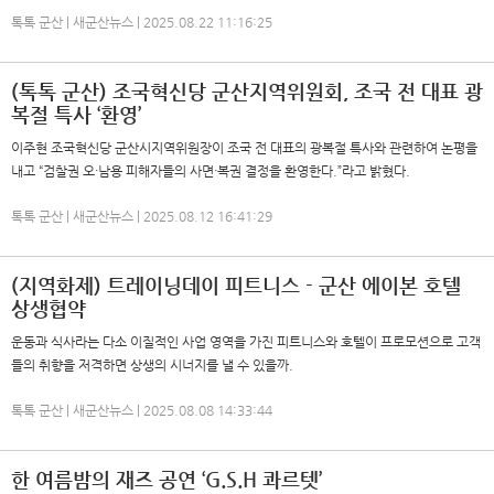
톡톡 군산 | 새군산뉴스 | 2025.08.22 11:16:25
(톡톡 군산) 조국혁신당 군산지역위원회, 조국 전 대표 광
복절 특사 ‘환영’
이주현 조국혁신당 군산시지역위원장이 조국 전 대표의 광복절 특사와 관련하여 논평을
내고 “검찰권 오·남용 피해자들의 사면·복권 결정을 환영한다.”라고 밝혔다.
톡톡 군산 | 새군산뉴스 | 2025.08.12 16:41:29
(지역화제) 트레이닝데이 피트니스 - 군산 에이본 호텔
상생협약
운동과 식사라는 다소 이질적인 사업 영역을 가진 피트니스와 호텔이 프로모션으로 고객
들의 취향을 저격하면 상생의 시너지를 낼 수 있을까.
톡톡 군산 | 새군산뉴스 | 2025.08.08 14:33:44
한 여름밤의 재즈 공연 ‘G.S.H 콰르텟’