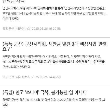
건의문 채택
군산시의회가 26일 제277차 임시회 본회의를 통해 ‘군산시 자영업자·소상공인 생존권
보호를 위한 의제매입세액공제 한도 축소 유예 및 단계적 시행 촉구 건의안’을 채택하고,
이를 대통령실
톡톡 군산 | 새군산뉴스 | 2025.08.26 16:20:58
(톡톡 군산) 군산시의회, 새만금 발전 3대 핵심사업 ‘반영
요구’
새만금 기본계획 재수립과 관련하여 새만금호 수질 관리, 이차전지 폐수 처리 시설,
RE100 국가산업단지 조성 구체화 등 3대 핵심 사업을 조속히 추진해 달라는 건의안을
군산시의회가 채택했다.
톡톡 군산 | 새군산뉴스 | 2025.08.26 14:49:58
(특집) 인구 ‘쓰나미’ 극복, 불가능한 일 아니다
강임준 군산시장은 2018년 6월 첫 당선 이후 2022년 재선에 성공하며 순항하는 듯 보
였다.