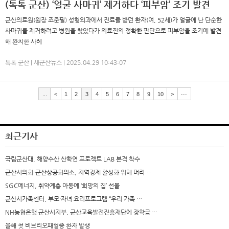
(톡톡 군산) ‘얼굴 사마귀’ 제거하다 ‘피부암’ 조기 발견
군산의료원(원장 조준필) 성형외과에서 진료를 받던 환자(여, 52세)가 얼굴에 난 단순한
사마귀를 제거하려고 병원을 찾았다가 의료진의 정확한 판단으로 피부암을 조기에 발견
해 완치한 사례
톡톡 군산 | 새군산뉴스 | 2025.04.29 10:43:07
...
<
1
2
3
4
5
6
7
8
9
10
>
···
최근기사
국립군산대, 해양수산 산학연 프로젝트 LAB 본격 착수
군산시의회-군산상공회의소, 지역경제 활성화 위해 머리 …
SGC에너지, 취약계층 아동에 ‘희망의 집’ 선물
군산시가족센터, 부모·자녀 요리프로그램 “우리 가족 …
NH농협은행 군산시지부, 군산교육발전진흥재단에 장학금 …
올해 첫 비브리오패혈증 환자 발생