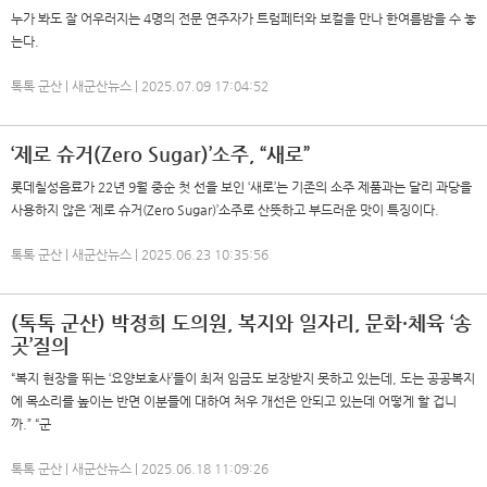
누가 봐도 잘 어우러지는 4명의 전문 연주자가 트럼페터와 보컬을 만나 한여름밤을 수 놓
는다.
톡톡 군산 | 새군산뉴스 | 2025.07.09 17:04:52
‘제로 슈거(Zero Sugar)’소주, “새로”
롯데칠성음료가 22년 9월 중순 첫 선을 보인 ‘새로’는 기존의 소주 제품과는 달리 과당을
사용하지 않은 ‘제로 슈거(Zero Sugar)’소주로 산뜻하고 부드러운 맛이 특징이다.
톡톡 군산 | 새군산뉴스 | 2025.06.23 10:35:56
(톡톡 군산) 박정희 도의원, 복지와 일자리, 문화·체육 ‘송
곳’질의
“복지 현장을 뛰는 ‘요양보호사’들이 최저 임금도 보장받지 못하고 있는데, 도는 공공복지
에 목소리를 높이는 반면 이분들에 대하여 처우 개선은 안되고 있는데 어떻게 할 겁니
까.” “군
톡톡 군산 | 새군산뉴스 | 2025.06.18 11:09:26