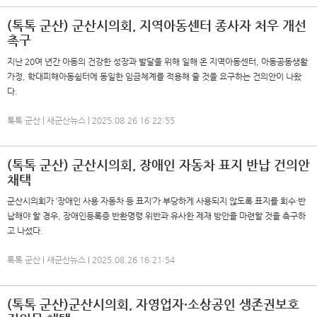
(톡톡 군산) 군산시의회, 지역아동센터 종사자 처우 개선
촉구
지난 20여 년간 아동의 건강한 성장과 발달을 위해 일해 온 지역아동센터, 아동공동생활
가정, 학대피해아동쉼터에 동일한 임금체계를 적용해 줄 것을 요구하는 건의안이 나왔
다.
톡톡 군산 | 새군산뉴스 | 2025.08.26 16:22:55
(톡톡 군산) 군산시의회, 장애인 자동차 표지 반납 건의안
채택
군산시의회가 ‘장애인 사용 자동차 등 표지’가 부당하게 사용되지 않도록 표지를 회수·반
납해야 할 경우, 장애인등록증 반환명령 위반과 유사한 제재 방안을 마련할 것을 촉구하
고 나섰다.
톡톡 군산 | 새군산뉴스 | 2025.08.26 16:21:54
(톡톡 군산)군산시의회, 자영업자·소상공인 생존권보호