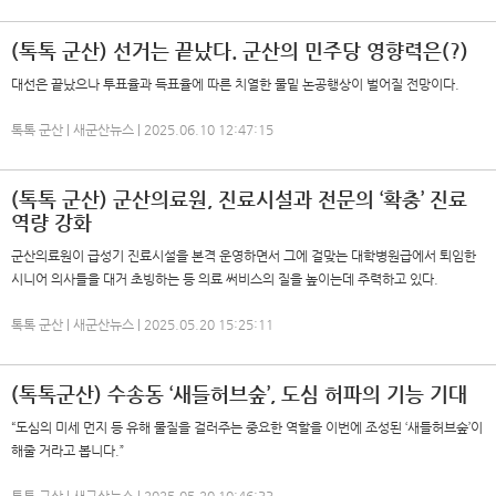
(톡톡 군산) 선거는 끝났다. 군산의 민주당 영향력은(?)
대선은 끝났으나 투표율과 득표율에 따른 치열한 물밑 논공행상이 벌어질 전망이다.
톡톡 군산 | 새군산뉴스 | 2025.06.10 12:47:15
(톡톡 군산) 군산의료원, 진료시설과 전문의 ‘확충’ 진료
역량 강화
군산의료원이 급성기 진료시설을 본격 운영하면서 그에 걸맞는 대학병원급에서 퇴임한
시니어 의사들을 대거 초빙하는 등 의료 써비스의 질을 높이는데 주력하고 있다.
톡톡 군산 | 새군산뉴스 | 2025.05.20 15:25:11
(톡톡군산) 수송동 ‘새들허브숲’, 도심 허파의 기능 기대
“도심의 미세 먼지 등 유해 물질을 걸러주는 중요한 역할을 이번에 조성된 ‘새들허브숲’이
해줄 거라고 봅니다.”