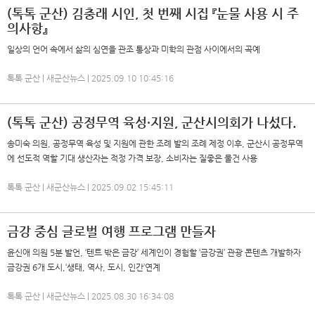
(톡톡 군산) 김충래 시인, 첫 번째 시집 『눈물 사용 시 주
의사항』
일상의 언어 속에서 삶의 심연을 관조 통상과 미학의 관점 사이에서의 곡예
톡톡 군산 | 새군산뉴스 | 2025.09.10 10:45:16
(톡톡 군산) 공정무역 육성·지원, 군산시의회가 나섰다.
송미숙 의원, 공정무역 육성 및 지원에 관한 조례 발의 조례 제정 이후, 군산시 공정무역
에 선도적 역할 기대 생산자는 적정 가격 보장, 소비자는 질좋은 물건 사용
톡톡 군산 | 새군산뉴스 | 2025.09.02 15:45:11
금강 중심 글로벌 여행 프로그램 만들자
윤신애 의원 5분 발언, ‘텐트 밖은 금강’ 세계인이 경험할 ‘금강권’ 관광 콘텐츠 개발하자
금강권 6개 도시,‘생태, 역사, 도시, 인간’연계
톡톡 군산 | 새군산뉴스 | 2025.08.30 16:34:08