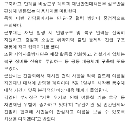
구축하고
,
단계별 비상근무 계획과 재난안전대책본부 실무반을
편성해 빈틈없는 대응체계를 마련한다
.
특히 이번 간담회에서는 민
·
관
·
군 협력 방안이 중점적으로
논의됐다
.
군부대는 재난 발생 시 인명구조 및 복구 인력을 신속히
지원하고
,
경찰과 소방은 취약지역 출입 통제와 긴급 구조
활동에 적극 협력하기로 했다
.
또한 지역자율방재단은 예찰 활동을 강화하고
,
건설기계 업체는
복구 장비를 신속히 투입하는 등 공동 대응체계 구축에 뜻을
모았다
.
군산시는 간담회에서 제시된 건의 사항을 적극 검토해 여름철
자연재난 대책에 반영할 계획이며
, 5
월
1
일부터 시작된 풍수해
대책 기간에 맞춰 본격적인 비상 대응 체계에 돌입한다
.
김영민 부시장은
“
기후 위기로 인해 여름철 기습 호우 등
자연재난 위험이 증가하고 있다
”
며
“
유관기관 및 민간단체와
긴밀히 협력해 시민들이 안심하고 여름을 보낼 수 있도록
최선을 다하겠다
”
고 밝혔다
.