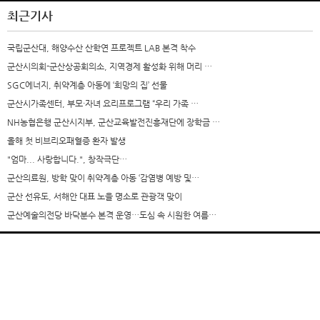
최근기사
국립군산대, 해양수산 산학연 프로젝트 LAB 본격 착수
군산시의회-군산상공회의소, 지역경제 활성화 위해 머리 …
SGC에너지, 취약계층 아동에 ‘희망의 집’ 선물
군산시가족센터, 부모·자녀 요리프로그램 “우리 가족 …
NH농협은행 군산시지부, 군산교육발전진흥재단에 장학금 …
올해 첫 비브리오패혈증 환자 발생
"엄마... 사랑합니다.", 창작극단…
군산의료원, 방학 맞이 취약계층 아동 ‘감염병 예방 및…
군산 선유도, 서해안 대표 노을 명소로 관광객 맞이
군산예술의전당 바닥분수 본격 운영…도심 속 시원한 여름…