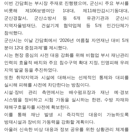
이번 간담회는 부시장 주재로 진행됐으며
,
군산시 주요 부서를
비롯해 제
106
보병여단
1
대대
,
제
11
해안감시기동대대
,
군산경찰서
,
군산소방서 등
6
개 유관기관과 군산시
지역자율방재단
,
건설기계 협약업체 등
5
개 민간단체가
참석했다
.
군산시는 이날 간담회에서
‘2026
년 여름철 자연재난 대비
5
개
분야
12
대 중점과제
’
를 제시했다
.
시는 현장 중심의 사전 대응 강화를 위해 비협업 부서 재난관리
인력의 효율적 배치와 주요 침수구역 확대 지정
,
인명피해 우려
지역 발굴 등을 추진하였다
.
또한 취약지역과 시설에 대해서는 선제적인 통제와 대피를
실시해 피해를 사전에 차단한다는 방침이다
.
시설
·
장비 관리 측면에서는 배수펌프장과 재난 예
·
경보
시스템을 정비하고 시험 가동을 실시하는 한편
,
수방 자재와
재해구호물자를 사전에 확보한다
.
이를 통해 재난 발생 시 즉각적인 대응이 가능하도록
방재시설과 장비의 가동력을 강화할 계획이다
.
아울러 신속한 비상 대응과 정보 공유를 위한 상황관리 체계를