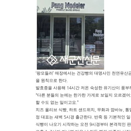
‘
’
팡모들러
매장에서는 건강빵의 대명사인 천연유산균
.
을 원칙으로 한다
14
발효종을 사용해
시간 저온 숙성한 유기산이 풍부
“
다른 분들의 눈에는 한가한 가게로 보일지 모르겠어
.”
할 수도 없는 일이고요
,
,
,
치즈 올리브 식빵
하트 샌드위치
무화과 깜바뉴
통
5
.
정 대표는 새벽
시경 출근한다
반죽 등 기본적인 일
9
식빵이 나오기 시작하는 오전
시경부터 본격적인 