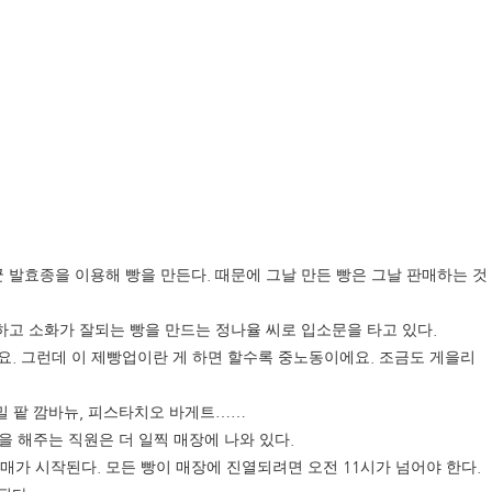
.
 발효종을 이용해 빵을 만든다
때문에 그날 만든 빵은 그날 판매하는 것
.
하고 소화가 잘되는 빵을 만드는 정나율 씨로 입소문을 타고 있다
.
.
요
그런데 이 제빵업이란 게 하면 할수록 중노동이에요
조금도 게을리
,
밀 팥 깜바뉴
피스타치오 바게트
……
.
을 해주는 직원은 더 일찍 매장에 나와 있다
.
11
.
판매가 시작된다
모든 빵이 매장에 진열되려면 오전
시가 넘어야 한다