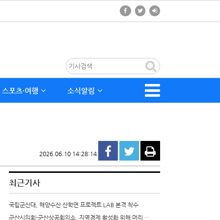
스포츠∙여행
소식알림
2026.06.10 14:28:14
최근기사
국립군산대, 해양수산 산학연 프로젝트 LAB 본격 착수
군산시의회-군산상공회의소, 지역경제 활성화 위해 머리 …