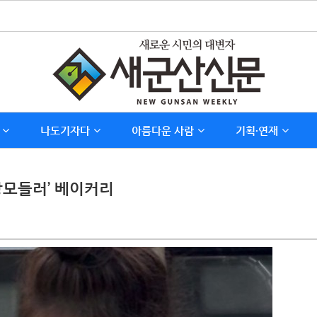
나도기자다
아름다운 사람
기획∙연재
‘팡모들러’ 베이커리