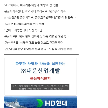
SGC에너지, 취약계층 아동에 ‘희망의 집’ 선물
군산시가족센터, 부모·자녀 요리프로그램 “우리 가족 …
NH농협은행 군산시지부, 군산교육발전진흥재단에 장학금 …
올해 첫 비브리오패혈증 환자 발생
"엄마... 사랑합니다.", 창작극단…
군산의료원, 방학 맞이 취약계층 아동 ‘감염병 예방 및…
군산 선유도, 서해안 대표 노을 명소로 관광객 맞이
군산예술의전당 바닥분수 본격 운영…도심 속 시원한 여름…