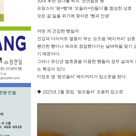
30
‘
’
대 후반 정나율 씨의
천연발효 빵
‘
=
’
‘
=
’
프랑스어
팡
빵
에
모들러
만들다
를 합성한 상호
‘
’
모든 걸 잃을 위기에 찾아온
빵과 인생
.
어떤 게 건강한 빵일까
‘
’
건강과 다이어트 열풍이 부는 요즈음
베이커리
상호
웬만한 빵이나 제과로 창업했다가는 날벼락을 맞기 
.
기 때문이다
그러나 유산균 발효종을 이용한 빵들의 경우 살과의 
.
는 특징이 있다
‘
’
.
미장초 옆
팡모들러
베이커리가 입소문을 탔다
2025
2
, ‘
’
◆
년
월 창업
팡모들러
조용히 입소문