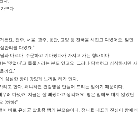
.
작된다
.
 가쁘다
.
,
,
,
,
.
이거든요
전주
서울
광주
동탄
고양 등 전국을 헤집고 다녔어요
알면
.”
 삼만리를 다녔죠
.
.
개념과 다르다
주문하고 기다렸다가 가지고 가는 형태이다
‘
’
.
로는
맛없다
고 툴툴거리는 분도 있고요
그러나 담백하고 심심하지만 자
.”
않을까요
.
에 심심한 빵이 맛있게 느껴질 리가 없다
.
.
 가려고 한다
왜냐하면 건강빵을 만들어 드리는 일이기 때문이다
.
.
배우러 다녔죠
지금은 잘 배웠다고 생각해요
빵은 입에도 대지 않았던
.(
)”
요
하하
.
것이 바로 유산균 발효종 빵의 본모습이다
정나율 대표의 진심이 빵에 배