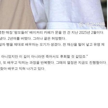
‘
’
2025
2
.
콩한 매장
팡모들러
베이커리 카페가 문을 연 건 지난
년
월이다
. 2
.
.
 냈다
년여를 버텼다
그러나 끝은 허망했다
.
않자 빵을 제대로 배우자는 오기가 생겼다
전 재산을 털어 넣고 유명 제
.”
 아니었지만 이 길이 아니라면 죽어서도 후회할 것 같았죠
,
.
.
고
또 배우고 익히는 과정을 반복했다
그때의 열정은 지금도 진행형이다
.
 찾아 배우고 익혀 나가고 있다