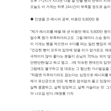
1~2
오후
시가 지나면 다음 날 만들 빵의 반죽이 시
24
오늘도 이 가게는 하루
시간이 부족할 정도로 숨이
,
9,800
◆
인생을 건 레시피 공부
비용만
만 원
“
9,800
제가 레시피를 배울 때 낸 비용만 해도
만 원
.
알수록 뭔가 부족하더라고요
그럴 때마다 스승 찾아
이 가게는 빵을 먹으면서 수다를 떠는 일반 빵집의 
“
.
건강한 빵이 모두의 입맛에 맞을 리가 없거든요
때
70%
극적이지 않아 좋다는 분들이 손님의
는 되지 
(
)
단짠단짠
달고 짜고 맵고
…
에 익숙한 현대인의 입맛
그럼에도 불구하고 정 대표는 그 험난한 가시밭길을
“
처음엔 지푸라기라도 잡는다는 심정으로 레시피를 
제가 유산균으로 만든 제 빵은 덥석덥석 물고 있잖아
,
,
.
살짝 쿰쿰하고
살짝 밍밍하고
살짝 거슬리는 맛
그
./
어 나오길 빈다
채명룡 기자