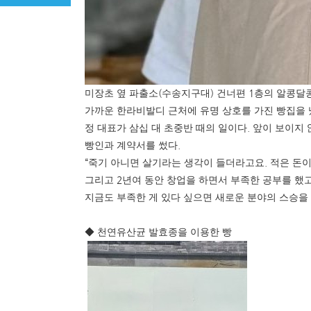
(
)
1
미장초 옆 파출소
수송지구대
건너편
층의 알콩달
가까운 한라비발디 근처에 유명 상호를 가진 빵집을
.
정 대표가 삼십 대 초중반 때의 일이다
앞이 보이지 
.
빵인과 계약서를 썼다
“
.
죽기 아니면 살기라는 생각이 들더라고요
적은 돈이
2
그리고
년여 동안 창업을 하면서 부족한 공부를 했
지금도 부족한 게 있다 싶으면 새로운 분야의 스승을
◆
천연유산균 발효종을 이용한 빵