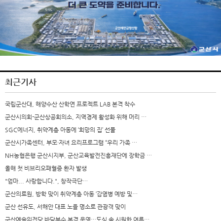
최근기사
국립군산대, 해양수산 산학연 프로젝트 LAB 본격 착수
군산시의회-군산상공회의소, 지역경제 활성화 위해 머리 …
SGC에너지, 취약계층 아동에 ‘희망의 집’ 선물
군산시가족센터, 부모·자녀 요리프로그램 “우리 가족 …
NH농협은행 군산시지부, 군산교육발전진흥재단에 장학금 …
올해 첫 비브리오패혈증 환자 발생
"엄마... 사랑합니다.", 창작극단…
군산의료원, 방학 맞이 취약계층 아동 ‘감염병 예방 및…
군산 선유도, 서해안 대표 노을 명소로 관광객 맞이
군산예술의전당 바닥분수 본격 운영…도심 속 시원한 여름…