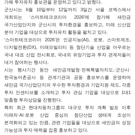
가해 투자유치 홍보관을 운영하고 있다고 밝혔다
.
군산시는
6
월
10
일부터
12
일까지
3
일간 서울 코엑스에서
개최되는
‘
스마트테크코리아
2026’
에 참가해 새만금
국가산업단지와 군산시의 투자환경을 홍보하고
,
미래 신산업
분야 기업을 대상으로 투자유치 활동을 펼치고 있다
.
‘
스마트테크코리아
2026’
은 인공지능
(AI),
로봇
,
스마트제조
,
디지털전환
(DX),
미래모빌리티 등 첨단기술 산업을 아우르는
국내 대표 산업 전시회로
,
국내외 유망기업과 투자 관계자들이
대거 참여하는 행사다
.
시는 행사기간 동안 새만금개발청
·
전북특별자치도
,·
군산시
·
한국농어촌공사 등 관계기관과 공동 홍보부스를 운영하며
새만금 국가산업단지의 우수한 투자환경과 기업지원 제도
,
각종
투자 인센티브를 소개하고 투자 관심 기업을 대상으로
1
대
1
맞춤형 투자상담을 진행한다
.
특히 최근 현대자동차그룹의 대규모 투자 계획 발표 이후
미래차
·AI·
로봇 산업 중심의 첨단산업 생태계 조성이
본격화되고 있는 만큼
,
관련 기업들을 대상으로 새만금의 성장
가능성과 투자 매력을 집중 홍보하고 있다
.