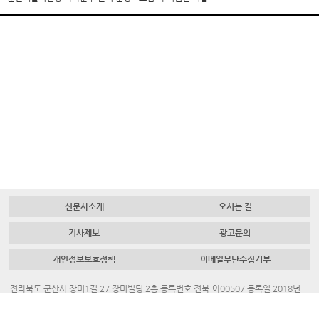
신문사소개
오시는 길
기사제보
광고문의
개인정보보호정책
이메일무단수집거부
전라북도 군산시 장미1길 27 장미빌딩 2층 등록번호 전북-아00507 등록일 2018년
7월 23일 대표 발행인 채명룡
Tel.
063-445-4700
Fax.
063-442-3883
청소년보호책임자. 김혜진