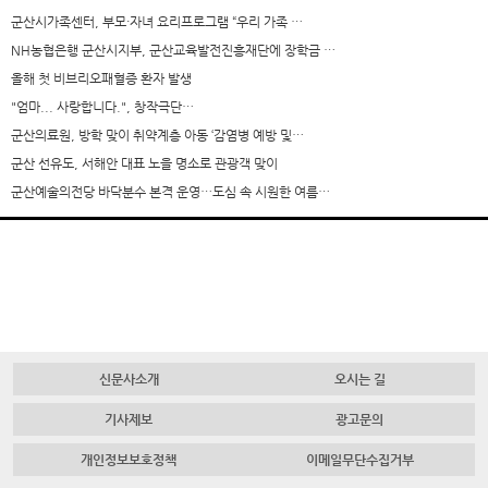
군산시가족센터, 부모·자녀 요리프로그램 “우리 가족 …
NH농협은행 군산시지부, 군산교육발전진흥재단에 장학금 …
올해 첫 비브리오패혈증 환자 발생
"엄마... 사랑합니다.", 창작극단…
군산의료원, 방학 맞이 취약계층 아동 ‘감염병 예방 및…
군산 선유도, 서해안 대표 노을 명소로 관광객 맞이
군산예술의전당 바닥분수 본격 운영…도심 속 시원한 여름…
신문사소개
오시는 길
기사제보
광고문의
개인정보보호정책
이메일무단수집거부