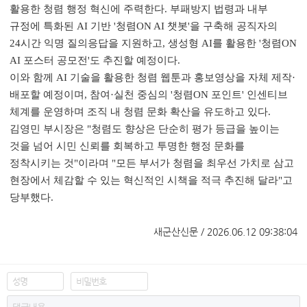
활용한 청렴 행정 혁신에 주력한다
.
부패방지 법령과 내부
규정에 특화된
AI
기반
'
청렴
ON AI
챗봇
'
을 구축해 공직자의
24
시간 익명 질의응답을 지원하고
,
생성형
AI
를 활용한
'
청렴
ON
AI
포스터 공모전
'
도 추진할 예정이다
.
이와 함께
AI
기술을 활용한 청렴 웹툰과 홍보영상을 자체 제작
·
배포할 예정이며
,
참여
·
실천 중심의
'
청렴
ON
포인트
'
인센티브
체계를 운영하며 조직 내 청렴 문화 확산을 유도하고 있다
.
김영민 부시장은
"
청렴도 향상은 단순히 평가 등급을 높이는
것을 넘어 시민 신뢰를 회복하고 투명한 행정 문화를
정착시키는 것
"
이라며
"
모든 부서가 청렴을 최우선 가치로 삼고
현장에서 체감할 수 있는 혁신적인 시책을 적극 추진해 달라
"
고
당부했다
.
새군산신문 / 2026.06.12 09:38:04