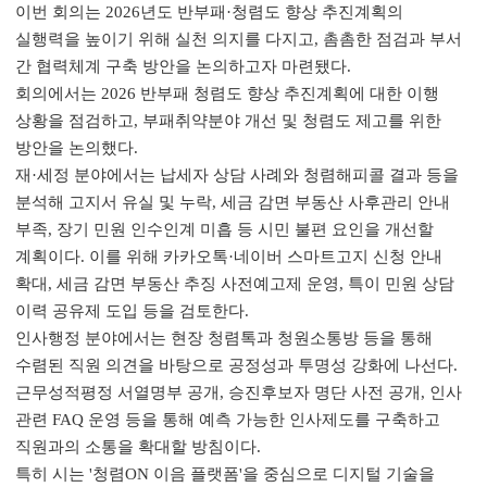
이번 회의는
2026
년도 반부패
·
청렴도 향상 추진계획의
실행력을 높이기 위해 실천 의지를 다지고
,
촘촘한 점검과 부서
간 협력체계 구축 방안을 논의하고자 마련됐다
.
회의에서는
2026
반부패 청렴도 향상 추진계획에 대한 이행
상황을 점검하고
,
부패취약분야 개선 및 청렴도 제고를 위한
방안을 논의했다
.
재
·
세정 분야에서는 납세자 상담 사례와 청렴해피콜 결과 등을
분석해 고지서 유실 및 누락
,
세금 감면 부동산 사후관리 안내
부족
,
장기 민원 인수인계 미흡 등 시민 불편 요인을 개선할
계획이다
.
이를 위해 카카오톡
·
네이버 스마트고지 신청 안내
확대
,
세금 감면 부동산 추징 사전예고제 운영
,
특이 민원 상담
이력 공유제 도입 등을 검토한다
.
인사행정 분야에서는 현장 청렴톡과 청원소통방 등을 통해
수렴된 직원 의견을 바탕으로 공정성과 투명성 강화에 나선다
.
근무성적평정 서열명부 공개
,
승진후보자 명단 사전 공개
,
인사
관련
FAQ
운영 등을 통해 예측 가능한 인사제도를 구축하고
직원과의 소통을 확대할 방침이다
.
특히 시는
'
청렴
ON
이음 플랫폼
'
을 중심으로 디지털 기술을