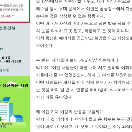
12
요
장에서는 예수의 발에 붓고 자기 머리카락으로
예수님 당시 유대 문화에서 여인은 공공장소에서 자
.
는다는 것은 상상할 수 없는 행동이다
어떤 아내가 자신의 머리카락으로 남편 발을 닦을 수
,
.
의 눈을 의식하고 옷 입고
화장하고 온 것이 아니다
영적 풍성한 에너지를 공급받고 희망을 안고 세상으로
.
보여준다
,
.
두 번째
제자들이 보인
기대 이상의 반응
이다
14:4, “
막
어떤 사람들이 화를 내어 서로 말하되 어찌
.
자들에게 줄 수 있었겠도다
하며 그 여자를 책망하
.
어떤 사람들은 제자들이다
식탁 분위기가 험악해졌
(
, waste)
는 짓을 하여 일 년 치 연봉을 허비
낭비
하느
.
자가 가룟 유다였다
?
왜 이런 기대 이상의 반응을 보일까
.
먼저 내 것 의식이다
여인이 들고 온 향수는 누구 것
,
것이 바로 내 것이고
내 것도 내 것이라는 소유 의식