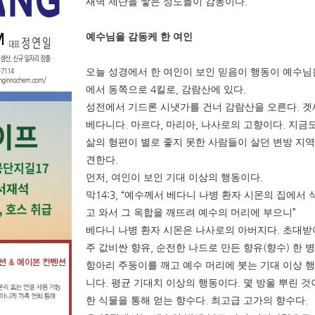
.
새벽 제단을 쌓은 성도들이 감동이다
예수님을 감동케 한 여인
오늘 성경에서 한 여인이 보인 믿음이 행동이 예수님
4
,
.
에서 동쪽으로
킬로
감람산에 있다
.
성전에서 기드론 시냇가를 건너 감람산을 오른다
겟
.
,
,
.
베다니다
마르다
마리아
나사로의 고향이다
지금도
삶의 형편이 별로 좋지 못한 사람들이 살던 변방 지
.
견한다
,
.
먼저
여인이 보인 기대 이상의 행동이다
14:3, “
막
예수께서 베다니 나병 환자 시몬의 집에서 식
”
고 와서 그 옥합을 깨뜨려 예수의 머리에 부으니
.
베다니 나병 환자 시몬은 나사로의 아버지다
초대받아
,
(
)
주 값비싼 향유
순전한 나드로 만든 향유
향수
한 
항아리 주둥이를 깨고 예수 머리에 붓는 기대 이상 
.
.
니다
평균 기대치 이상의 행동이다
몇 방울 뿌린 
.
.
한 식물을 통해 얻는 향수다
최고급 고가의 향수다