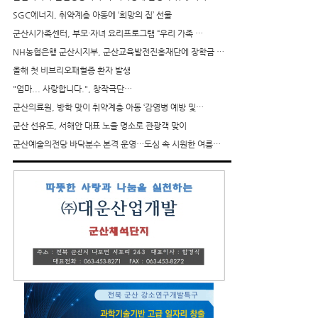
SGC에너지, 취약계층 아동에 ‘희망의 집’ 선물
군산시가족센터, 부모·자녀 요리프로그램 “우리 가족 …
NH농협은행 군산시지부, 군산교육발전진흥재단에 장학금 …
올해 첫 비브리오패혈증 환자 발생
"엄마... 사랑합니다.", 창작극단…
군산의료원, 방학 맞이 취약계층 아동 ‘감염병 예방 및…
군산 선유도, 서해안 대표 노을 명소로 관광객 맞이
군산예술의전당 바닥분수 본격 운영…도심 속 시원한 여름…