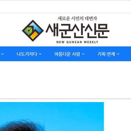
나도기자다
아름다운 사람
기획∙연재