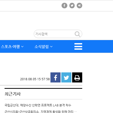
스포츠∙여행
소식알림
2018.08.05 15:57:58
최근기사
국립군산대, 해양수산 산학연 프로젝트 LAB 본격 착수
군산시의회-군산상공회의소, 지역경제 활성화 위해 머리 …