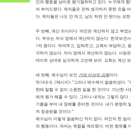
.
인의 행동을 낭비로 평가절하하고 있다
누구에게 향
.
여 부어드렸다
제자들은 전혀 생각하지 못한 것을 
.
,
다
제자들은 나도 안 하고
남도 하면 안 된다는 묘
,
.
두 번째
계산 의식이다
여인은 계산하지 않고 부었
.
.
다
부모는 자식 앞에서 계산하지 않는다
한국보건사
1
.
,
,
,
억 원이다
먹여주고
입혀주고
교육비 부담하고
.
.
각하지 않는다
자식 앞에서 계산하지 않는다
사랑은
.
데이트 상대로 심각하게 고민해 보라
교회는 계산 
,
.
세 번째
예수님이 보인
기대 이상의 감동
이다
14:6-9, <
> “
. “
막
메시지
그러나 예수께서 말씀하셨다
.
한테 말할 수 없이 소중한 일을 한 것이다
가난한 사
.
.
에게 뭔가 해줄 수 있다
그러나 내게는 그렇지 않다
.
기름을 부어 내 장례를 준비한 것이다
내가 분명히 
.“
져 칭송받을 것이다
예수님이 이렇게 말씀하신 적이 없다
.
여인의 한 일
의 행동이다
.
여자는 옥합을 깨뜨렸다
.
비싼 향유를 