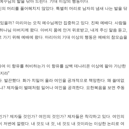
.
.
 예수님의 발을 닦아 드린다
기대 이상의 행동이다
.
신의 머리를 풀어헤치지 않았다
특별히 머리로 남자의 냄새 나는 발을 닦
?
.
.
 있을까
마리아는 오직 예수님께만 집중하고 있다
진짜 예배다
사람들
.
,
,
하나님 아버지께 왔다
아버지 품에 안겨 위로받고
내게 주신 말씀 듣고
.
 가기 위해 예배에 왔다
마리아의 기대 이상의 행동은 예배의 참모습을
하여 이 향유를 허비하는가 이 향유를 삼백 데나리온 이상에 팔아 가난한
”
는지라
.
.
.
다
발끈했다
화가 치밀어 올라 여인을 공개적으로 책망한다
왜 쓸데없
?
.
냐
제자들이 벌떼처럼 일어나 여인을 공격한다
요한복음을 보면 주동
?
?
?
.
인가
제자들 것인가
여인의 것인가
제자들은 착각하고 있다
여인의
.
,
이 저변에 깔렸다
내 것도 내 것
네 것도 내 것이라는 이상한 논리로 여