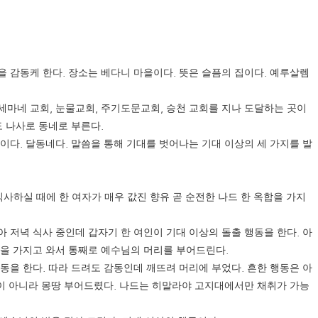
.
.
.
을 감동케 한다
장소는 베다니 마을이다
뜻은 슬픔의 집이다
예루살렘
,
,
,
세마네 교회
눈물교회
주기도문교회
승천 교회를 지나 도달하는 곳이
.
 나사로 동네로 부른다
.
.
역이다
달동네다
말씀을 통해 기대를 벗어나는 기대 이상의 세 가지를 발
사하실 때에 한 여자가 매우 값진 향유 곧 순전한 나드 한 옥합을 가지
.
 저녁 식사 중인데 갑자기 한 여인이 기대 이상의 돌출 행동을 한다
아
.
병을 가지고 와서 통째로 예수님의 머리를 부어드린다
.
.
행동을 한다
따라 드려도 감동인데 깨뜨려 머리에 부었다
흔한 행동은 아
.
것이 아니라 몽땅 부어드렸다
나드는 히말라야 고지대에서만 채취가 가능