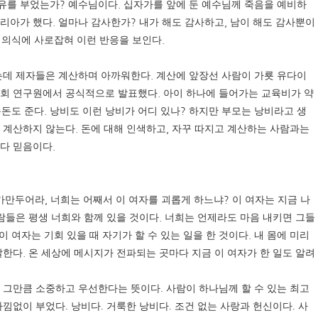
?
.
유를 부었는가
예수님이다
십자가를 앞에 둔 예수님께 죽음을 예비하
.
?
,
마리아가 했다
얼마나 감사한가
내가 해도 감사하고
남이 해도 감사뿐이
.
한 의식에 사로잡혀 이런 반응을 보인다
.
는데 제자들은 계산하며 아까워한다
계산에 앞장선 사람이 가룟 유다이
.
회 연구원에서 공식적으로 발표했다
아이 하나에 들어가는 교육비가 약
.
?
용돈도 준다
낭비도 이런 낭비가 어디 있나
하지만 부모는 낭비라고 생
.
,
 계산하지 않는다
돈에 대해 인색하고
자꾸 따지고 계산하는 사람과는
.
보다 믿음이다
,
?
가만두어라
너희는 어째서 이 여자를 괴롭게 하느냐
이 여자는 지금 나
.
람들은 평생 너희와 함께 있을 것이다
너희는 언제라도 마음 내키면 그들
.
이 여자는 기회 있을 때 자기가 할 수 있는 일을 한 것이다
내 몸에 미리
.
말한다
온 세상에 메시지가 전파되는 곳마다 지금 이 여자가 한 일도 알려
이 그만큼 소중하고 우선한다는 뜻이다
.
사람이 하나님께 할 수 있는 최고
아낌없이 부었다
.
낭비다
.
거룩한 낭비다
.
조건 없는 사랑과 헌신이다
.
사