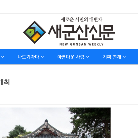
나도기자다
아름다운 사람
기획∙연재
개최