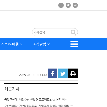
스포츠∙여행
소식알림
2025.08.13 13:53:18
최근기사
국립군산대, 해양수산 산학연 프로젝트 LAB 본격 착수
군산시의회-군산상공회의소, 지역경제 활성화 위해 머리 …