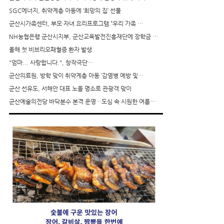
SGC에너지, 취약계층 아동에 ‘희망의 집’ 선물
군산시가족센터, 부모·자녀 요리프로그램 “우리 가족 …
NH농협은행 군산시지부, 군산교육발전진흥재단에 장학금 …
올해 첫 비브리오패혈증 환자 발생
"엄마... 사랑합니다.", 창작극단…
군산의료원, 방학 맞이 취약계층 아동 ‘감염병 예방 및…
군산 선유도, 서해안 대표 노을 명소로 관광객 맞이
군산예술의전당 바닥분수 본격 운영…도심 속 시원한 여름…