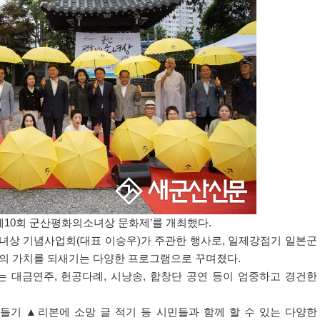
제
10
회 군산평화의소녀상 문화제
’
를 개최했다
.
소녀상 기념사업회
(
대표 이승우
)
가 주관한 행사로
,
일제강점기 일본군
의 가치를 되새기는 다양한 프로그램으로 꾸며졌다
.
는 대금연주
,
헌공다례
,
시낭송
,
합창단 공연 등이 엄중하고 경건한
만들기
▲
리본에 소망 글 적기 등 시민들과 함께 할 수 있는 다양한