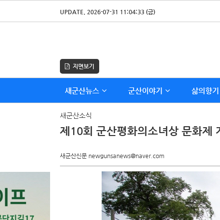
UPDATE. 2026-07-31 11:04:33 (금)
지면보기
새군산뉴스
군산이야기
삶의향기
새군산소식
제10회 군산평화의소녀상 문화제 
새군산신문 newgunsanews@naver.com