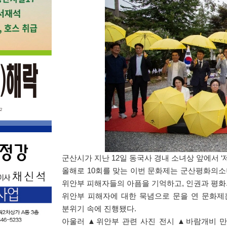
군산시가 지난
12
일 동국사 경내 소녀상 앞에서
‘
올해로
10
회를 맞는 이번 문화제는 군산평화의
위안부 피해자들의 아픔을 기억하고
,
인권과 평화
위안부 피해자에 대한 묵념으로 문을 연 문화제
분위기 속에 진행됐다
.
아울러
▲
위안부 관련 사진 전시
▲
바람개비 