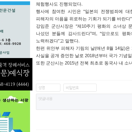
체험행사도 진행되었다
.
행사에 참여한 시민은
“
일본의 전쟁범죄에 대
피해자의 아픔을 위로하는 기회가 되기를 바란다
”
강임준 군산시장은
“
제
10
주기 평화의 소녀상 
나섰던 분들께 감사드린다
”
며
, “
앞으로도 평화
노력하겠다
”
고 말했다
.
한편 위안부 피해자 기림의 날
(
매년
8
월
14
일
)
은
사실을 공개 증언한 날로
2018
년부터 국가 기념
또한 군산시는
2015
년 전북 최초로 동국사 내 소