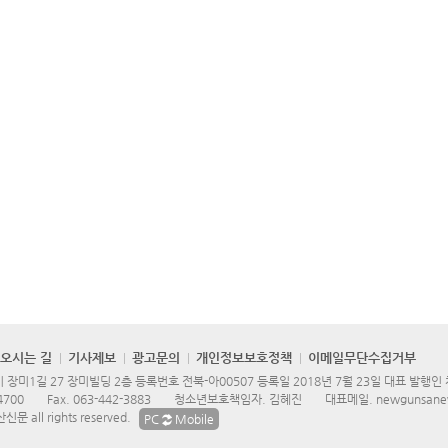
오시는 길
기사제보
광고문의
개인정보보호정책
이메일무단수집거부
장미1길 27 장미빌딩 2층 등록번호 전북-아00507 등록일 2018년 7월 23일 대표 발행인
4700
Fax.
063-442-3883
청소년보호책임자. 김혜진
대표메일.
newgunsane
문 all rights reserved.
PC
Mobile